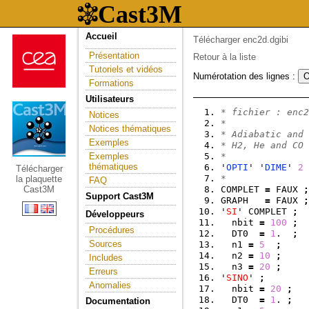
Accueil
Télécharger enc2d.dgibi
Présentation
Retour à la liste
Tutoriels et vidéos
Numérotation des lignes :
Formations
Utilisateurs
* fichier : enc2
Notices
*
Notices thématiques
* Adiabatic and 
Exemples
* H2, He and CO 
Exemples
*
thématiques
'
OPTI
' '
DIME
' 
2
 
Télécharger
*
la plaquette
FAQ
Cast3M
COMPLET 
=
 FAUX 
;
Support Cast3M
GRAPH   
=
 FAUX 
;
'
SI
' COMPLET 
;
Développeurs
  nbit 
=
100
;
Procédures
  DT0  
=
1
.  
;
Sources
  n1 
=
5
;
  n2 
=
10
;
Includes
  n3 
=
20
;
Erreurs
'
SINO
' 
;
Anomalies
  nbit 
=
20
;
  DT0  
=
1
. 
;
Documentation