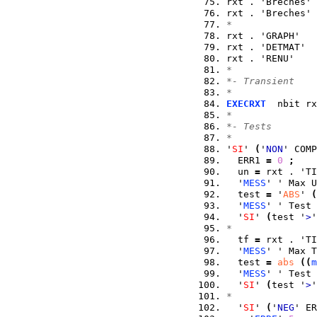
rxt . 'Breches' 
rxt . 'Breches' 
*
rxt . 'GRAPH'   
rxt . 'DETMAT'  
rxt . 'RENU'    
*
*- Transient
*
EXECRXT
  nbit rx
*
*- Tests
*
'
SI
' 
(
'
NON
' COMP
  ERR1 
=
0
;
  un 
=
 rxt . 'TI
  '
MESS
' ' Max U
  test 
=
 '
ABS
' 
(
  '
MESS
' ' Test 
  '
SI
' 
(
test '
>
'
*
  tf 
=
 rxt . 'TI
  '
MESS
' ' Max T
  test 
=
abs
(
(
m
  '
MESS
' ' Test 
  '
SI
' 
(
test '
>
'
*
  '
SI
' 
(
'
NEG
' ER