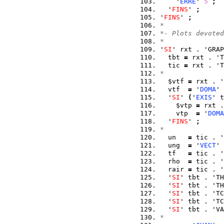
    '
ERRE
' 
5
;
  '
FINS
' 
;
'
FINS
' 
;
*
*- Plots devoted
*
'
SI
' rxt . 'GRAP
  tbt 
=
 rxt . 'T
  tic 
=
 rxt . 'T
*
  $vtf 
=
 rxt . '
  vtf  
=
 '
DOMA
' 
  '
SI
' 
(
'
EXIS
' t
    $vtp 
=
 rxt .
    vtp  
=
 '
DOMA
  '
FINS
' 
;
*   
  un   
=
 tic . '
  ung  
=
 '
VECT
' 
  tf   
=
 tic . '
  rho  
=
 tic . '
  rair 
=
 tic . '
  '
SI
' tbt . 'TH
  '
SI
' tbt . 'TH
  '
SI
' tbt . 'TC
  '
SI
' tbt . 'TC
  '
SI
' tbt . 'VA
*