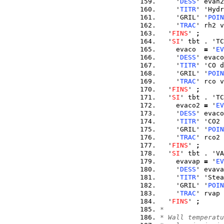
    '
DESS
' evah2
    '
TITR
' 'Hydr
    'GRIL' '
POIN
    '
TRAC
' rh2 v
  '
FINS
' 
;
  '
SI
' tbt . 'TC
    evaco  
=
 '
EV
    '
DESS
' evaco
    '
TITR
' 'CO d
    'GRIL' '
POIN
    '
TRAC
' rco v
  '
FINS
' 
;
  '
SI
' tbt . 'TC
    evaco2 
=
 '
EV
    '
DESS
' evaco
    '
TITR
' 'CO2 
    'GRIL' '
POIN
    '
TRAC
' rco2 
  '
FINS
' 
;
  '
SI
' tbt . 'VA
    evavap 
=
 '
EV
    '
DESS
' evava
    '
TITR
' 'Stea
    'GRIL' '
POIN
    '
TRAC
' rvap 
  '
FINS
' 
;
*
* Wall temperatu