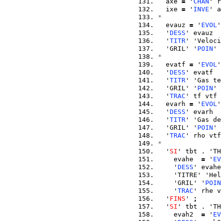
  axe 
=
 '
CHAN
' r
  ixe 
=
 '
INVE
' a
*
  evauz 
=
 '
EVOL
'
  '
DESS
' evauz
  '
TITR
' 'Veloci
  'GRIL' '
POIN
' 
*
  evatf 
=
 '
EVOL
'
  '
DESS
' evatf
  '
TITR
' 'Gas te
  'GRIL' '
POIN
' 
  '
TRAC
' tf vtf 
  evarh 
=
 '
EVOL
'
  '
DESS
' evarh
  '
TITR
' 'Gas de
  'GRIL' '
POIN
' 
  '
TRAC
' rho vtf
*
  '
SI
' tbt . 'TH
    evahe  
=
 '
EV
    '
DESS
' evahe
    'TITRE' 'Hel
    'GRIL' '
POIN
    '
TRAC
' rhe v
  '
FINS
' 
;
  '
SI
' tbt . 'TH
    evah2  
=
 '
EV