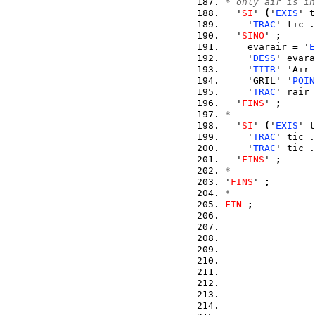
* only air is in
  '
SI
' 
(
'
EXIS
' t
    '
TRAC
' tic .
  '
SINO
' 
;
    evarair 
=
 '
E
    '
DESS
' evara
    '
TITR
' 'Air 
    'GRIL' '
POIN
    '
TRAC
' rair 
  '
FINS
' 
;
*
  '
SI
' 
(
'
EXIS
' t
    '
TRAC
' tic .
    '
TRAC
' tic .
  '
FINS
' 
;
*
'
FINS
' 
;
*
FIN
;