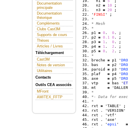
  n1 
=
5
;
Documentation
  n2 
=
10
;
principale
  n3 
=
20
;
Documentation
'
FINSI
' 
;
théorique
*
Compléments
* Mesh
*
Clubs Cast3M
p1 
=
0
.  
0
. 
;
Supports de cours
p2 
=
0.1
0
. 
;
Thèses
p3 
=
1
.  
0
. 
;
Articles / Livres
p4 
=
1
.  
2
. 
;
p5 
=
0
.  
2
. 
;
Téléchargement
*
Cast3M
breche 
=
 p1 '
DRO
bas    
=
 p2 '
DRO
Notes de version
paroid 
=
 p3 '
DRO
Utilitaires
plaf   
=
 p4 '
DRO
Contacts
axe    
=
 p5 '
DRO
vtp    
=
 bas '
ET
Outils CEA associés
mt     
=
 'DALLER
MFront
*
*- Data for exec
AMITEX_FFTP
*
rxt 
=
 'TABLE' 
;
rxt . 'VERSION' 
rxt . 'vtf'     
rxt . 'axe'     
rxt . '
epsi
'   
=