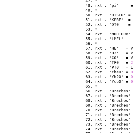
*
rxt . 'pi'     
=
*
rxt . 'DISCR' 
=
 
rxt . 'KPRE'  
=
 
rxt . 'DT0'   
=
 
*
rxt . 'MODTURB' 
rxt . 'LMEL'    
*
rxt . 'HE'   
=
 V
rxt . 'H2'   
=
 V
rxt . 'CO'   
=
 V
rxt . 'TF0'  
=
2
rxt . 'PT0'  
=
 1
rxt . 'Yhe0' 
=
0
rxt . 'Yh20' 
=
0
rxt . 'Yco0' 
=
0
*
rxt . 'Breches' 
rxt . 'Breches' 
rxt . 'Breches' 
rxt . 'Breches' 
rxt . 'Breches' 
rxt . 'Breches' 
rxt . 'Breches' 
rxt . 'Breches' 
rxt . 'Breches' 