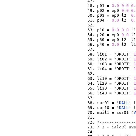
p01 
=
0.0
0.0
0.
p02 
=
 ep0 
0.0
0.
p03 
=
 ep0 l2  
0.
p04 
=
0.0
 l2  
0.
p10 
=
0.0
0.0
 l1
p20 
=
 ep0 
0.0
 l1
p30 
=
 ep0 l2  l1
p40 
=
0.0
 l2  l1
li01 
=
 'DROIT' 
1
li02 
=
 'DROIT' 
1
li03 
=
 'DROIT' 
1
li04 
=
 'DROIT' 
1
li10 
=
 'DROIT' 
1
li20 
=
 'DROIT' 
1
li30 
=
 'DROIT' 
1
li40 
=
 'DROIT' 
1
sur01 
=
 '
DALL
' l
sur10 
=
 '
DALL
' l
mail1 
=
 sur01 '
V
*---------------
* 1 - Calcul ave