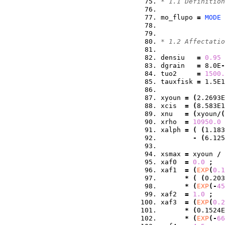
* 1.1 Definition
mo_flupo 
=
MODE
 
                
* 1.2 Affectatio
densiu   
=
0.95
dgrain   
=
 8.0E
-
tuo2     
=
1500.
tauxfisk 
=
 1.5E1
xyoun 
=
(
2.2693E
xcis  
=
(
8.583E1
xnu   
=
(
xyoun
/
(
xrho  
=
10950.0
xalph 
=
(
(
1.183
-
(
6.125
xsmax 
=
 xyoun 
/
xaf0  
=
0.0
;
xaf1  
=
(
EXP
(
0.1
*
(
(
0.203
*
(
EXP
(
-
45
xaf2  
=
1.0
;
xaf3  
=
(
EXP
(
0.2
*
(
0.1524E
*
(
EXP
(
-
66