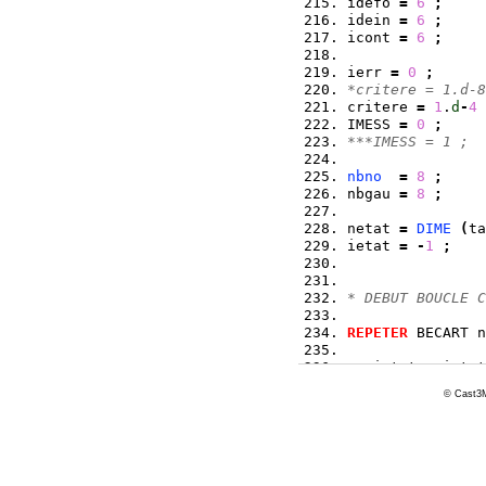
idefo 
=
6
;
idein 
=
6
;
icont 
=
6
;
ierr 
=
0
;
*critere = 1.d-8
critere 
=
1
.
d
-
4
IMESS 
=
0
;
***IMESS = 1 ;
nbno
=
8
;
nbgau 
=
8
;
netat 
=
DIME
(
ta
ietat 
=
-
1
;
* DEBUT BOUCLE C
REPETER
 BECART n
   ietat 
=
 ietat
© Cast3M
   temps1 
=
 tabf
   temps2 
=
 tabu
SI
(
(
ABS
(
tem
      ierr 
=
1
;
QUITTER
 BE