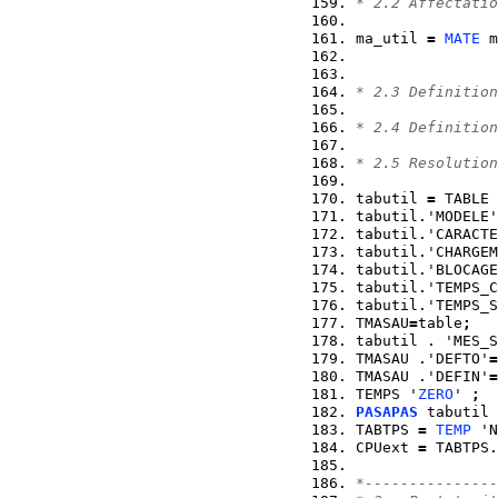
* 2.2 Affectatio
ma_util 
=
MATE
 m
                
* 2.3 Definition
* 2.4 Definition
* 2.5 Resolution
tabutil 
=
 TABLE 
tabutil.'MODELE'
tabutil.'CARACTE
tabutil.'CHARGEM
tabutil.'BLOCAGE
tabutil.'TEMPS_C
tabutil.'TEMPS_S
TMASAU
=
table
;
tabutil . 'MES_S
TMASAU .'DEFTO'
=
TMASAU .'DEFIN'
=
TEMPS '
ZERO
' 
;
PASAPAS
 tabutil 
TABTPS 
=
TEMP
 'N
CPUext 
=
 TABTPS.
*---------------