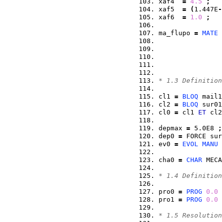
xaf4  
=
4.5
;
xaf5  
=
(
1.447E
-
xaf6  
=
1.0
;
ma_flupo 
=
MATE
 
                
                
                
                
* 1.3 Definition
cl1 
=
BLOQ
 mail1
cl2 
=
BLOQ
 sur01
cl0 
=
 cl1 
ET
 cl2
depmax 
=
 5.0E8 
;
dep0 
=
 FORCE sur
ev0 
=
EVOL
MANU
 
                
cha0 
=
CHAR
 MECA
* 1.4 Definition
pro0 
=
PROG
0.0
 
pro1 
=
PROG
0.0
 
* 1.5 Resolution