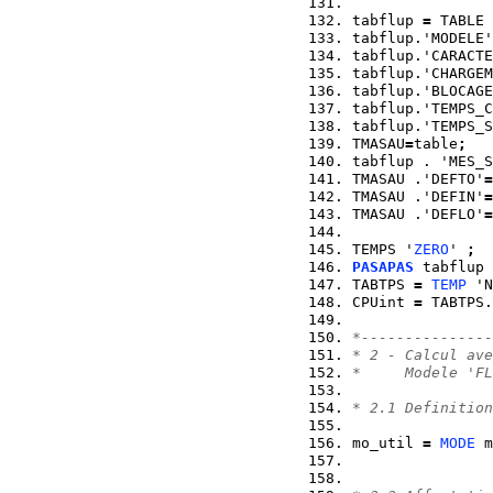
tabflup 
=
 TABLE 
tabflup.'MODELE'
tabflup.'CARACTE
tabflup.'CHARGEM
tabflup.'BLOCAGE
tabflup.'TEMPS_C
tabflup.'TEMPS_S
TMASAU
=
table
;
tabflup . 'MES_S
TMASAU .'DEFTO'
=
TMASAU .'DEFIN'
=
TMASAU .'DEFLO'
=
TEMPS '
ZERO
' 
;
PASAPAS
 tabflup 
TABTPS 
=
TEMP
 'N
CPUint 
=
 TABTPS.
*---------------
* 2 - Calcul ave
*     Modele 'FL
* 2.1 Definition
mo_util 
=
MODE
 m
                