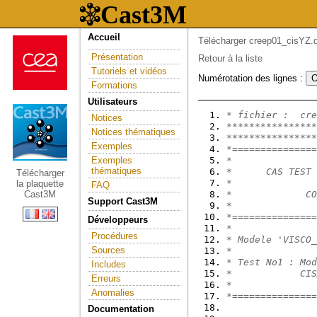
Accueil
Télécharger creep01_cisYZ.d
Présentation
Retour à la liste
Tutoriels et vidéos
Numérotation des lignes :
Formations
Utilisateurs
* fichier :  cre
Notices
****************
Notices thématiques
****************
Exemples
*===============
Exemples
*
thématiques
*      CAS TEST 
Télécharger
*
la plaquette
FAQ
Cast3M
*             CO
Support Cast3M
*
*===============
Développeurs
*
Procédures
* Modele 'VISCO_
Sources
*
* Test No1 : Mod
Includes
*            CIS
Erreurs
*
Anomalies
*===============
Documentation