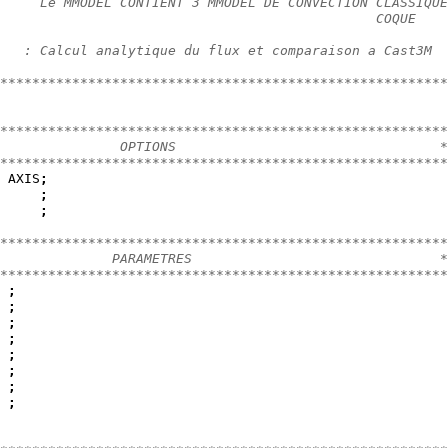
     Le MMODEL CONTIENT 3 MMODEL DE CONVECTION CLASSIQUE
                                               COQUE
   : Calcul analytique du flux et comparaison a Cast3M
********************************************************
********************************************************
               OPTIONS                                 *
********************************************************
 AXIS
;
;
;
********************************************************
              PARAMETRES                               *
********************************************************
;
;
;
;
;
;
;
 
;