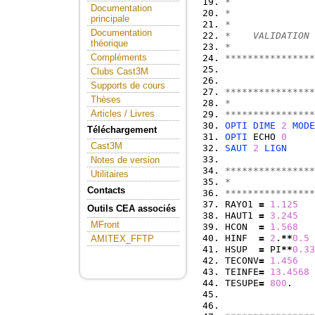
*               
Documentation
*               
principale
*              
Documentation
*    VALIDATION 
théorique
*
Compléments
****************
Clubs Cast3M
Supports de cours
****************
Thèses
*               
Articles / Livres
****************
OPTI
DIME
2
MODE
Téléchargement
OPTI
 ECHO 
0
Cast3M
SAUT
2
LIGN
Notes de version
****************
Utilitaires
*               
Contacts
****************
RAYO1 
=
1.125
Outils CEA associés
HAUT1 
=
3.245
MFront
HCON  
=
1.568
HINF  
=
2
.
**
0.5
AMITEX_FFTP
HSUP  
=
 PI
**
0.33
TECONV
=
1.456
TEINFE
=
13.4568
TESUPE
=
800
.    