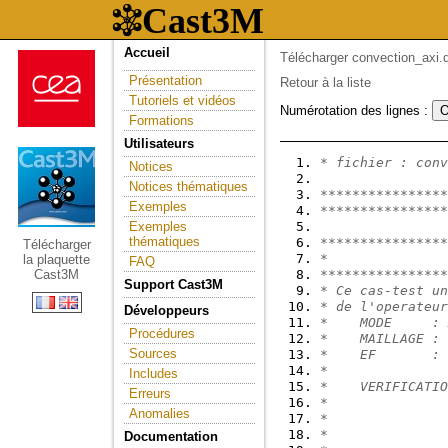
Accueil
Télécharger convection_axi.d
Présentation
Retour à la liste
Tutoriels et vidéos
Numérotation des lignes :
Formations
Utilisateurs
* fichier : conv
Notices
Notices thématiques
****************
Exemples
****************
Exemples
thématiques
****************
Télécharger
*               
la plaquette
FAQ
Cast3M
****************
Support Cast3M
* Ce cas-test un
* de l'operateur
Développeurs
*    MODE     : 
Procédures
*    MAILLAGE : 
Sources
*    EF       : 
*
Includes
*    VERIFICATIO
Erreurs
*               
Anomalies
*               
*               
Documentation