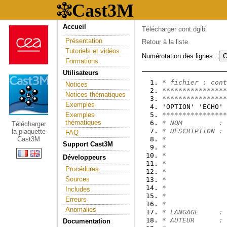
Accueil
Télécharger cont.dgibi
Présentation
Retour à la liste
Tutoriels et vidéos
Numérotation des lignes :
Formations
Utilisateurs
* fichier : cont
Notices
****************
Notices thématiques
****************
Exemples
'OPTION' 'ECHO' 
Exemples
****************
thématiques
* NOM         : 
Télécharger
* DESCRIPTION : 
la plaquette
FAQ
Cast3M
*
Support Cast3M
*               
*               
Développeurs
*
Procédures
*               
Sources
*               
*
Includes
*
Erreurs
*
Anomalies
* LANGAGE     : 
* AUTEUR      : 
Documentation