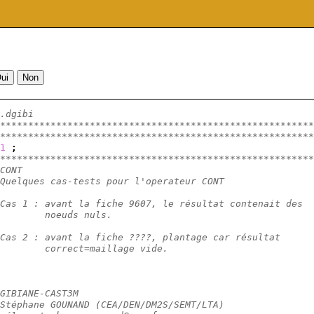
.dgibi
********************************************************
********************************************************
1
;
********************************************************
CONT
Quelques cas-tests pour l'operateur CONT
Cas 1 : avant la fiche 9607, le résultat contenait des
        noeuds nuls.
Cas 2 : avant la fiche ????, plantage car résultat
        correct=maillage vide.
GIBIANE-CAST3M
Stéphane GOUNAND (CEA/DEN/DM2S/SEMT/LTA)