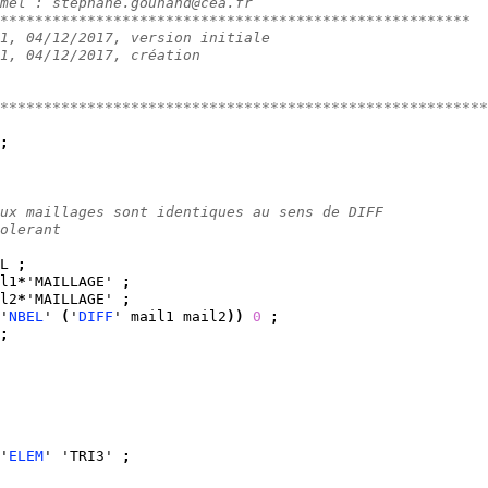
mél : stephane.gounand@cea.fr
******************************************************
1, 04/12/2017, version initiale
1, 04/12/2017, création
********************************************************
;
ux maillages sont identiques au sens de DIFF
olerant
L 
;
l1
*
'MAILLAGE' 
;
l2
*
'MAILLAGE' 
;
'
NBEL
' 
(
'
DIFF
' mail1 mail2
)
)
0
;
;
'
ELEM
' 'TRI3' 
;