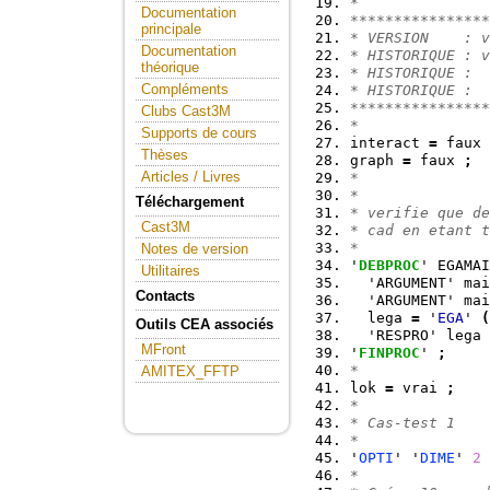
*               
Documentation
****************
principale
* VERSION    : v
Documentation
* HISTORIQUE : v
théorique
* HISTORIQUE :
Compléments
* HISTORIQUE :
****************
Clubs Cast3M
*
Supports de cours
interact 
=
 faux 
Thèses
graph 
=
 faux 
;
Articles / Livres
*
*
Téléchargement
* verifie que de
Cast3M
* cad en etant t
* 
Notes de version
'
DEBPROC
' EGAMAI
Utilitaires
  'ARGUMENT' mai
Contacts
  'ARGUMENT' mai
  lega 
=
 '
EGA
' 
(
Outils CEA associés
  'RESPRO' lega 
MFront
'
FINPROC
' 
;
*
AMITEX_FFTP
lok 
=
 vrai 
;
*
* Cas-test 1
*
'
OPTI
' '
DIME
' 
2
 
*