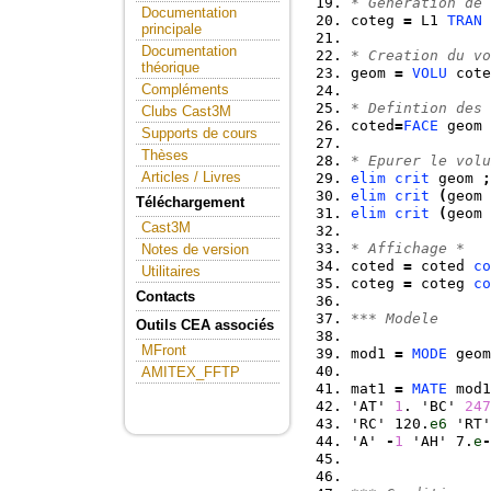
* Generation de 
Documentation
coteg 
=
 L1 
TRAN
principale
Documentation
* Creation du vo
théorique
geom 
=
VOLU
 cote
Compléments
* Defintion des 
Clubs Cast3M
coted
=
FACE
 geom 
Supports de cours
Thèses
* Epurer le volu
Articles / Livres
elim
crit
 geom 
;
elim
crit
(
geom 
Téléchargement
elim
crit
(
geom 
Cast3M
* Affichage *
Notes de version
coted 
=
 coted 
co
Utilitaires
coteg 
=
 coteg 
co
Contacts
*** Modele
Outils CEA associés
MFront
mod1 
=
MODE
 geom
AMITEX_FFTP
mat1 
=
MATE
 mod1
'AT' 
1
. 'BC' 
247
'RC' 120.
e6
 'RT'
'A' 
-
1
 'AH' 7.
e
-