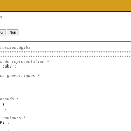
bi
ression.dgibi
********************************************************
********************************************************
s de representation *
 cub8 
;
es geometriques *
noeuds * 
 
;
  
;
 contours *
P2 
;