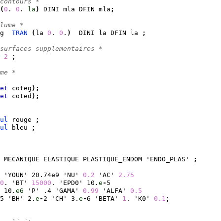
contours *
(
0
. 
0
. 
la
)
 DINI mla DFIN mla
;
lume *
g  
TRAN
(
la 
0
. 
0
.
)
  DINI la DFIN la 
;
surfaces supplementaires *
 
2
;
me * 
et
 coteg
)
;
et
 coted
)
;
ul
 rouge 
;
ul
 bleu 
;
 MECANIQUE ELASTIQUE PLASTIQUE_ENDOM 'ENDO_PLAS' 
;
 'YOUN' 20.74e9 'NU' 
0.2
 'AC' 
2.75
0
. 'BT' 
15000
. 'EPD0' 10.
e
-
5
 10.
e6
 'P' .4 'GAMA' 
0.99
 'ALFA' 
0.5
5 'BH' 2.
e
-
2 'CH' 3.
e
-
6 'BETA' 
1
. 'K0' 
0.1
;