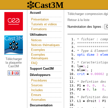
Accueil
Télécharger compression.dgi
Présentation
Retour à la liste
Tutoriels et vidéos
Numérotation des lignes :
Formations
Utilisateurs
* fichier : comp
Notices
****************
Notices thématiques
****************
Exemples
* Type & Element
Exemples
opti
dime
3
elem
thématiques
Télécharger
* Caracteristiqu
la plaquette
FAQ
Cast3M
la
=
1
.
;
Support Cast3M
mla
=
1
. 
;
crit
=
0.00002
;
Développeurs
Procédures
* Defintion des 
Sources
P1 
=
0
. 
0
.   
0
. 
P2 
=
0
. 
la
0
. 
Includes
Erreurs
* Definition des
Anomalies
L1 
=
 droit 
1
 P1 
Documentation