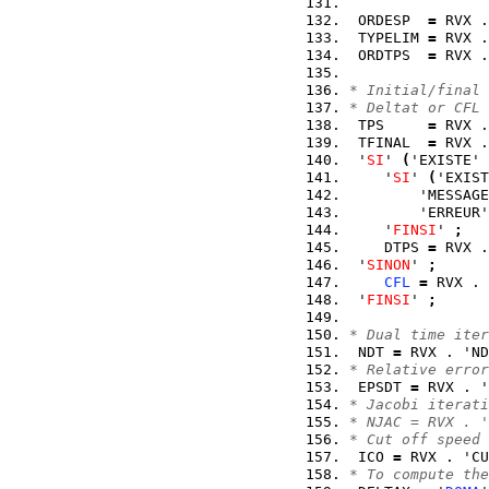
 ORDESP  
=
 RVX .
 TYPELIM 
=
 RVX .
 ORDTPS  
=
 RVX .
* Initial/final 
* Deltat or CFL
 TPS     
=
 RVX .
 TFINAL  
=
 RVX .
 '
SI
' 
(
'EXISTE' 
    '
SI
' 
(
'EXIST
        'MESSAGE
        'ERREUR'
    '
FINSI
' 
;
    DTPS 
=
 RVX .
 '
SINON
' 
;
CFL
=
 RVX . 
 '
FINSI
' 
;
* Dual time iter
 NDT 
=
 RVX . 'ND
* Relative error
 EPSDT 
=
 RVX . '
* Jacobi iterati
* NJAC = RVX . '
* Cut off speed
 ICO 
=
 RVX . 'CU
* To compute the