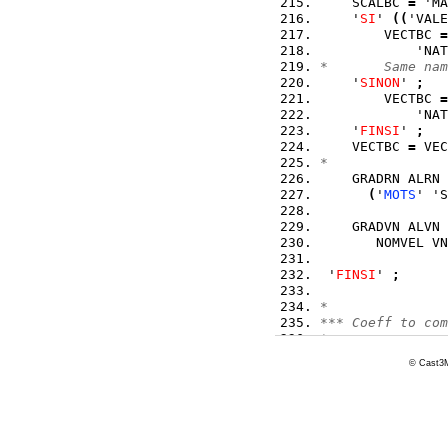
    SCALBC 
=
 'MA
    '
SI
' 
(
(
'VALE
        VECTBC 
=
            'NAT
*       Same nam
    '
SINON
' 
;
        VECTBC 
=
            'NAT
    '
FINSI
' 
;
    VECTBC 
=
 VEC
* 
    GRADRN ALRN 
(
'
MOTS
' 'S
    GRADVN ALVN 
       NOMVEL VN
 '
FINSI
' 
;
*
*** Coeff to com
*
© Cast3M
 GRADTN MCHDIT 
=
          LMGTEM
 GRADVN MCHDIV 
=
          VN0 
(
R
 NOMVEL 
=
 '
MOTS
'