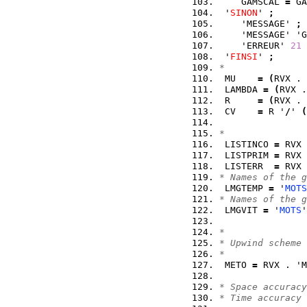
    GAMSCAL 
=
 GA
 '
SINON
' 
;
    'MESSAGE' 
;
    'MESSAGE' 'G
    'ERREUR' 
21
 '
FINSI
' 
;
* 
 MU    
=
(
RVX . 
 LAMBDA 
=
(
RVX .
 R     
=
(
RVX . 
 CV    
=
 R '
/
' 
(
* 
 LISTINCO 
=
 RVX 
 LISTPRIM 
=
 RVX 
 LISTERR  
=
 RVX 
* Names of the g
 LMGTEMP 
=
 '
MOTS
* Names of the g
 LMGVIT 
=
 '
MOTS
'
*  
* Upwind scheme
*
 METO 
=
 RVX . 'M
* Space accuracy
* Time accuracy 