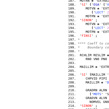
 MOTRN 
=
 'EXTRAI
 '
SI
' 
(
'
EGA
' 
(
'
V
    MOTVN 
=
 'EXT
(
'
LECT
' 
2
    MOTPN 
=
 'EXT
 '
SINON
' 
;
    MOTVN 
=
 'EXT
(
'
LECT
' 
2
    MOTPN 
=
 'EXT
 '
FINSI
' 
;
*
**** Coeff to co
*    Boundary co
*
 RCHLIM RESLIM 
=
    RN0 VN0 PN0 
 MAILLIM 
=
 'EXTR
 '
SI
' 
(
MAILLIM '
    CHPVID PIPI 
    MAILLIM 
=
 '
D
    GRADRN ALRN 
(
'
MOTS
' 'S
    GRADVN ALVN 
      NOMVEL GN0
 '
SINON
' 
;