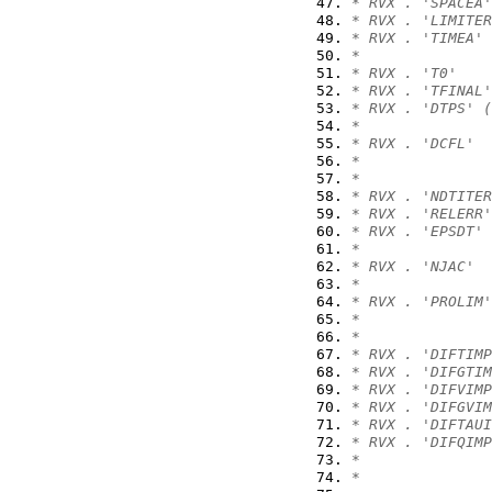
* RVX . 'SPACEA'
* RVX . 'LIMITER
* RVX . 'TIMEA' 
* 
* RVX . 'T0'    
* RVX . 'TFINAL'
* RVX . 'DTPS' (
*
* RVX . 'DCFL'  
*
*               
* RVX . 'NDTITER
* RVX . 'RELERR'
* RVX . 'EPSDT' 
*
* RVX . 'NJAC'  
*
* RVX . 'PROLIM'
*               
*
* RVX . 'DIFTIMP
* RVX . 'DIFGTIM
* RVX . 'DIFVIMP
* RVX . 'DIFGVIM
* RVX . 'DIFTAUI
* RVX . 'DIFQIMP
* 
*