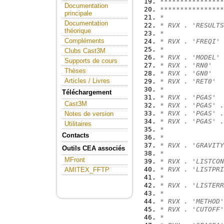
****************
Documentation
****************
principale
*
Documentation
* RVX . 'RESULTS
théorique
*
Compléments
* RVX . 'FREQI' 
*
Clubs Cast3M
* RVX . 'MODEL' 
Supports de cours
* RVX . 'RN0'   
Thèses
* RVX . 'GN0'   
Articles / Livres
* RVX . 'RET0'  
*
Téléchargement
* RVX . 'PGAS'  
Cast3M
* RVX . 'PGAS' .
* RVX . 'PGAS' .
Notes de version
* RVX . 'PGAS' .
Utilitaires
* 
Contacts
*
* RVX . 'GRAVITY
Outils CEA associés
*
MFront
* RVX . 'LISTCON
* RVX . 'LISTPRI
AMITEX_FFTP
*
* RVX . 'LISTERR
*
* RVX . 'METHOD'
* RVX . 'CUTOFF'
*