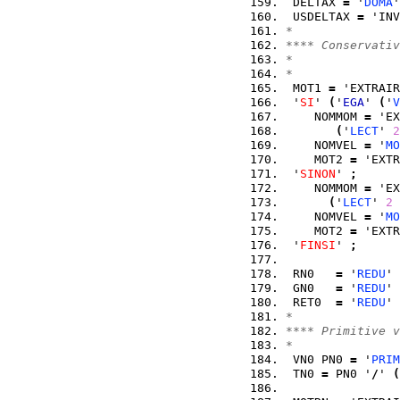
 DELTAX 
=
 '
DOMA
'
 USDELTAX 
=
 'INV
*
**** Conservativ
*
*
 MOT1 
=
 'EXTRAIR
 '
SI
' 
(
'
EGA
' 
(
'
V
    NOMMOM 
=
 'EX
(
'
LECT
' 
2
    NOMVEL 
=
 '
MO
    MOT2 
=
 'EXTR
 '
SINON
' 
;
    NOMMOM 
=
 'EX
(
'
LECT
' 
2
    NOMVEL 
=
 '
MO
    MOT2 
=
 'EXTR
 '
FINSI
' 
;
 RN0   
=
 '
REDU
' 
 GN0   
=
 '
REDU
' 
 RET0  
=
 '
REDU
' 
*
**** Primitive v
*
 VN0 PN0 
=
 '
PRIM
 TN0 
=
 PN0 '
/
' 
(