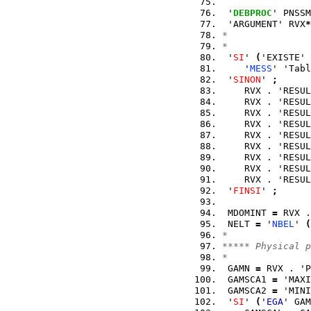
 '
DEBPROC
' PNSSM
 'ARGUMENT' RVX
*
*
*
 '
SI
' 
(
'EXISTE' 
    '
MESS
' 'Tabl
 '
SINON
' 
;
    RVX . 'RESUL
    RVX . 'RESUL
    RVX . 'RESUL
    RVX . 'RESUL
    RVX . 'RESUL
    RVX . 'RESUL
    RVX . 'RESUL
    RVX . 'RESUL
    RVX . 'RESUL
 '
FINSI
' 
;
 MDOMINT 
=
 RVX .
 NELT 
=
 '
NBEL
' 
(
*
***** Physical p
*
 GAMN 
=
 RVX . 'P
 GAMSCA1 
=
 'MAXI
 GAMSCA2 
=
 'MINI
 '
SI
' 
(
'
EGA
' GAM