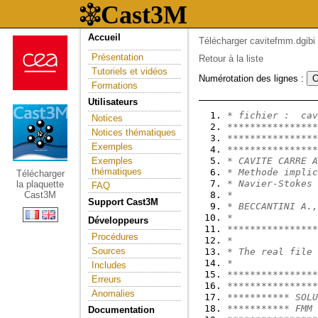
Accueil
Télécharger cavitefmm.dgibi
Présentation
Retour à la liste
Tutoriels et vidéos
Numérotation des lignes :
Formations
Utilisateurs
* fichier :  cav
Notices
****************
Notices thématiques
****************
Exemples
****************
Exemples
* CAVITE CARRE A
thématiques
* Methode implic
Télécharger
* Navier-Stokes 
la plaquette
FAQ
Cast3M
*               
Support Cast3M
* BECCANTINI A.,
*               
Développeurs
****************
Procédures
*
Sources
* The real file 
*
Includes
****************
Erreurs
****************
Anomalies
*********** SOLU
*********** FMM 
Documentation