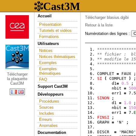
Accueil
Télécharger blasius.dgibi
Présentation
Retour à la liste
Tutoriels et vidéos
Numérotation des lignes :
Formations
Utilisateurs
****************
Notices
** fichier :  bl
Notices thématiques
** modifie le 15
Exemples
****************
Exemples
thématiques
COMPLET 
=
 FAUX 
;
Télécharger
SI
(
 COMPLET 
)
;
la plaquette
FAQ
Cast3M
      d1
=
0.5
;
 
Support Cast3M
      nbit 
=
500
      err1 
=
 7.5
Développeurs
SINON
;
Procédures
      d1 
=
1.0
;
Sources
      nbit 
=
150
      err1 
=
 7.
E
Includes
FINSI
;
Erreurs
GRAPH 
=
 'N' 
;
Anomalies
DISCR  
=
 'MACRO'
Documentation