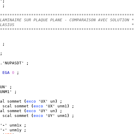
'
;
 
;
********************************************************
LAMINAIRE SUR PLAQUE PLANE - COMPARAISON AVEC SOLUTION *
LASIUS                                                 *
********************************************************
 
;
;
.'NUPASDT' 
;
EGA
0
;
UN' 
;
UNM1' 
;
al sommet 
(
exco
 'UX' un
)
;
 scal sommet 
(
exco
 'UX' unm1
)
;
al sommet 
(
exco
 'UY' un
)
;
 scal sommet 
(
exco
 'UY' unm1
)
;
'
-
' unm1x 
;
'
-
' unm1y 
;