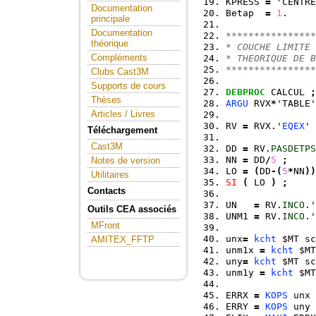
KPRESS 
=
 'CENTRE
Documentation
Betap  
=
1
.     
principale
Documentation
****************
théorique
* COUCHE LIMITE 
Compléments
* THEORIQUE DE B
****************
Clubs Cast3M
Supports de cours
DEBPROC
 CALCUL 
;
Thèses
ARGU
 RVX
*
'TABLE'
Articles / Livres
RV 
=
 RVX.'
EQEX
' 
Téléchargement
Cast3M
DD 
=
 RV.
PASDETPS
NN 
=
 DD
/
5
;
Notes de version
LO 
=
(
DD
-
(
5
*
NN
)
)
Utilitaires
SI
(
 LO 
)
;
Contacts
UN   
=
 RV.
INCO
.'
Outils CEA associés
UNM1 
=
 RV.
INCO
.'
MFront
unx
=
kcht
 $MT sc
AMITEX_FFTP
unm1x 
=
kcht
 $MT
uny
=
kcht
 $MT sc
unm1y 
=
kcht
 $MT
ERRX 
=
KOPS
 unx 
ERRY 
=
KOPS
 uny 