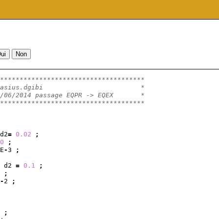
*************************************
asius.dgibi                         *
/06/2014 passage EQPR -> EQEX       *
*************************************
d2
=
0.02
;
0
;
E
-
3 
;
 d2 
=
0.1
;
;
-
2 
;
 
;