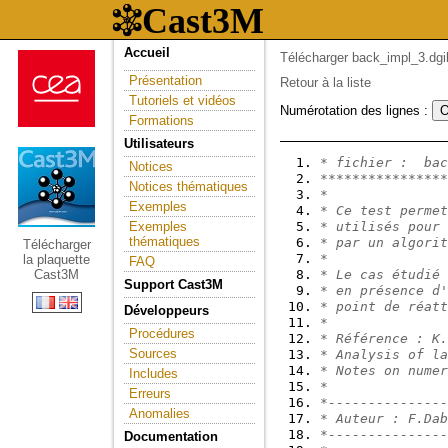
Accueil
Télécharger back_impl_3.dgi
Présentation
Retour à la liste
Tutoriels et vidéos
Numérotation des lignes :
Formations
Utilisateurs
* fichier :  bac
Notices
****************
Notices thématiques
*
Exemples
* Ce test permet
Exemples
* utilisés pour 
thématiques
* par un algorit
Télécharger
*
la plaquette
FAQ
Cast3M
* Le cas étudié 
Support Cast3M
* en présence d'
* point de réatt
Développeurs
*
Procédures
* Référence : K.
Sources
* Analysis of la
* Notes on numer
Includes
*
Erreurs
*---------------
Anomalies
* Auteur : F.Dab
*---------------
Documentation