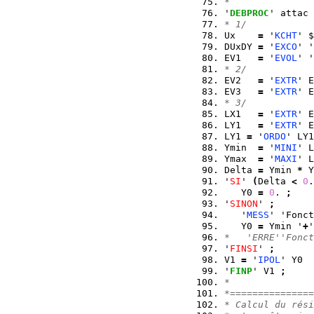
*
'
DEBPROC
' attac 
* 1/
Ux    
=
 '
KCHT
' $
DUxDY 
=
 '
EXCO
' '
EV1   
=
 '
EVOL
' '
* 2/
EV2   
=
 '
EXTR
' E
EV3   
=
 '
EXTR
' E
* 3/
LX1   
=
 '
EXTR
' E
LY1   
=
 '
EXTR
' E
LY1 
=
 '
ORDO
' LY1
Ymin  
=
 '
MINI
' L
Ymax  
=
 '
MAXI
' L
Delta 
=
 Ymin 
*
 Y
'
SI
' 
(
Delta 
<
0
.
   Y0 
=
0
. 
;
'
SINON
' 
;
   '
MESS
' 'Fonct
   Y0 
=
 Ymin '
+
'
*   'ERRE''Fonct
'
FINSI
' 
;
V1 
=
 '
IPOL
' Y0  
'
FINP
' V1 
;
*
*===============
* Calcul du rési