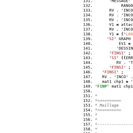
      'MESSAGE' 
           RANG0
      RV . 'INCO
      RV . 'INCO
      RV . 'INCO
      V1 
=
 attac
      RV . 'INCO
      Y1 
=
(
'
LOG
     '
SI
' GRAPH 
          EV1 
=
 
         'DESSIN
      '
FINSI
' 
;
      '
SI
' 
(
(
ERR
         RV . 'T
      '
FINSI
' 
;
   '
FINSI
' 
;
   RV . 'INCO' .
   mat1 chp1 
=
 '
'
FINP
' mat1 chp1
*
*==========
* Maillage
*==========
*
*
*---------------
*