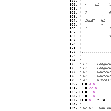
*
*  <    L1     X
*
*  7___________6
*          ^    
*  INLET   H1
*          v    
*  1___________2
*              |
*              3
*               
*
*
*---------------
*
*
* L1   : Longueu
* L2   : Longueu
* H1   : Hauteur
* H2   : Hauteur
* d1   : Dimensi
L1 
=
3.0
;
L2 
=
22.0
;
H1 
=
1.0
;
H2 
=
1.5
;
d1 
=
0.1
*
 raf 
;
*
* H2-H1 : Hauteu