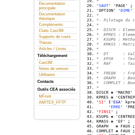
*
Documentation
'
SAUT
' 'PAGE' 
;
principale
'OPTION' '
DIME
' 
Documentation
*
théorique
*- Pilotage du c
Compléments
*
*  DISCR : Eleme
Clubs Cast3M
*  KPRES : Eleme
Supports de cours
*  KSUPG : Métho
Thèses
*  KMASS : Matri
Articles / Livres
*
*  DT      : Val
Téléchargement
*  EPS0    : Tes
Cast3M
*  RAF     : Ta
*
Notes de version
*  FREQ0   : Fré
Utilitaires
*  GRAPH   : Boo
Contacts
*  COMPLET : Boo
*
Outils CEA associés
DISCR 
=
 'MACRO' 
MFront
KPRES 
=
 'CENTREP
'
SI
' 
(
'
EGA
' kpre
AMITEX_FFTP
     '
ERRE
' 'PRE
'
FINSI
' 
;
KSUPG 
=
 'CENTREE
KMASS 
=
 'EF' 
;
GRAPH   
=
 FAUX 
;
COMPLET 
=
 FAUX 
;