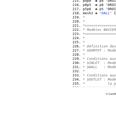
p4p8  
=
 p4 'DROI
p8p5  
=
 p8 'DROI
p5p6  
=
 p5 'DROI
mesh2 
=
 '
DALL
' 
(
*
*
*===============
* Modèles NAVIER
*===============
*
*
* Définition des
* $DOMTOT : Modè
*
* Conditions aux
* $INLET  : Modè
* $WALL   : Modè
*
* Conditions aux
* $OUTLET : Modè
*           la p
*
* Post-traitemen
© Cast3M
* $BOTTOM : Modè
*           (ser
*
DOMTOT  
=
 '
CHAN
'
$DOMTOT 
=
 '
MODE
'