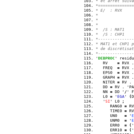
* et arrêt suiva
*===============
* E/  : RVX     
*               
*               
*               
*  /S : MAT1    
*  /S : CHP1    
*---------------
* MAT1 et CHP1 p
* de discrétisat
*---------------
'
DEBPROC
' residu
   RV    
=
 RVX .
   FREQ  
=
 RVX .
   EPS0  
=
 RVX .
   GRAPH 
=
 RVX .
   NITER 
=
 RV . 
   DD 
=
 RV . 'PA
   NN 
=
 DD '
/
' F
   L0 
=
 '
EGA
' 
(
D
   '
SI
' L0 
;
      RANG0 
=
 RV
      TIME0 
=
 RV
      UN0   
=
 '
E
      UNM0  
=
 '
E
      ERR0  
=
(
'
      ERR10 
=
(
'