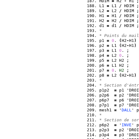
HDIM 
=
 H2 
-
 H1 
;
L1 
=
 L1 
/
 HDIM 
;
L2 
=
 L2 
/
 HDIM 
;
H1 
=
 H1 
/
 HDIM 
;
H2 
=
 H2 
/
 HDIM 
;
d1 
=
 d1 
/
 HDIM 
;
*
* Points du mail
p1 
=
0
. 
(
H2
-
H1
)
p2 
=
 L1 
(
H2
-
H1
)
p3 
=
 L1 
0
. 
;
p4 
=
 L2 
0
. 
;
p5 
=
 L2 H2 
;
p6 
=
 L1 H2 
;
p7 
=
0
. 
H2
;
p8 
=
 L2 
(
H2
-
H1
)
*
* Section d'éntr
p1p2  
=
 p1 'DROI
p2p6  
=
 p2 'DROI
p6p7  
=
 p6 'DROI
p7p1  
=
 p7 'DROI
mesh1 
=
 '
DALL
' p
*
* Section de sor
p6p2  
=
 '
INVE
' p
p2p3  
=
 p2 'DROI
p3p4  
=
 p3 'DROI