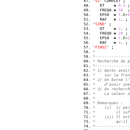
'
SI
' COMPLET 
;
   DT    
=
0.5
;
   FREQ0 
=
50
;
   EPS0  
=
1
.
D
-
6
   RAF   
=
1
. 
;
'
SINO
' 
;
   DT    
=
2
. 
;
   FREQ0 
=
20
;
   EPS0  
=
1
.
D
-
2
   RAF   
=
3
. 
;
'
FINSI
' 
;
*
*---------------
* Recherche du p
*---------------
* 1/ Après avoir
*    sur la fron
* 2/ On borne l'
*    d'avoir une
* 3/ On recherch
*    La valeur o
*
* Remarques :
*    (i)  1/ per
*         il suf
*    (ii) Il est
*         qu'il 
*---------------