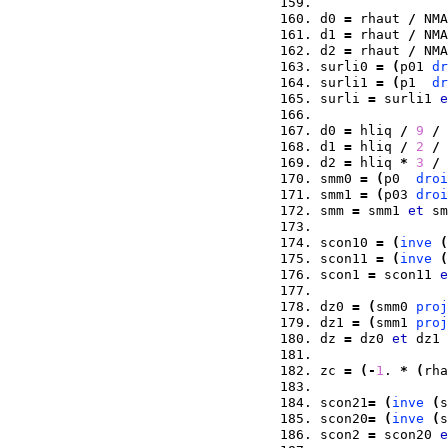
d0 
=
 rhaut 
/
 NMA
d1 
=
 rhaut 
/
 NMA
d2 
=
 rhaut 
/
 NMA
surli0 
=
(
p01 
dr
surli1 
=
(
p1  
dr
surli 
=
 surli1 
e
d0 
=
 hliq 
/
9
/
 
d1 
=
 hliq 
/
2
/
 
d2 
=
 hliq 
*
3
/
 
smm0 
=
(
p0  
droi
smm1 
=
(
p03 
droi
smm 
=
 smm1 
et
 sm
scon10 
=
(
inve
(
scon11 
=
(
inve
(
scon1 
=
 scon11 
e
dz0 
=
(
smm0 
proj
dz1 
=
(
smm1 
proj
dz 
=
 dz0 
et
 dz1 
zc 
=
(
-
1
. 
*
(
rha
scon21
=
(
inve
(
s
scon20
=
(
inve
(
s
scon2 
=
 scon20 
e