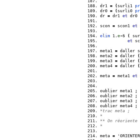
dr1 
=
(
surli1 
pr
dr0 
=
(
surli0 
pr
dr 
=
 dr1 
et
 dr0 
scon 
=
 scon1 
et
 
elim
 1.
e
-
6 
(
 sur
et
 sc
meta1 
=
 daller s
meta2 
=
 daller 
(
meta3 
=
 daller 
(
meta4 
=
 daller 
(
meta 
=
 meta1 
et
 
oublier meta1 
;
oublier meta2 
;
oublier meta3 
;
oublier meta4 
;
*trac meta ;
*
** On réoriente 
*
meta 
=
 'ORIENTER