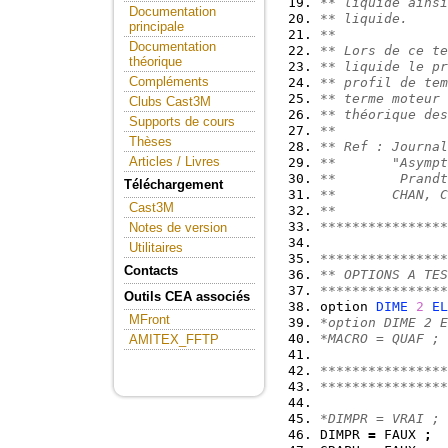
** liquide ainsi
Documentation
** liquide.
principale
**
Documentation
** Lors de ce te
théorique
** liquide le pr
Compléments
** profil de tem
** terme moteur 
Clubs Cast3M
** théorique des
Supports de cours
**
Thèses
** Ref : Journa
Articles / Livres
**       "Asympt
**        Prandt
Téléchargement
**       CHAN, C
Cast3M
**
****************
Notes de version
Utilitaires
****************
Contacts
** OPTIONS A TES
****************
Outils CEA associés
option 
DIME
2
EL
MFront
*option DIME 2 E
*MACRO = QUAF ;
AMITEX_FFTP
****************
****************
*DIMPR = VRAI ;
DIMPR 
=
 FAUX 
;