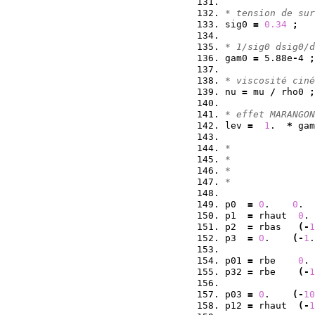
* tension de sur
sig0 
=
0.34
;
* 1/sig0 dsig0/d
gam0 
=
 5.88e
-
4 
;
* viscosité ciné
nu 
=
 mu 
/
 rho0 
;
* effet MARANGON
lev 
=
1
.  
*
 gam
*               
*
*               
*               
p0  
=
0
.    
0
.  
p1  
=
 rhaut  
0
. 
p2  
=
 rbas   
(
-
1
p3  
=
0
.    
(
-
1
.
p01 
=
 rbe    
0
. 
p32 
=
 rbe    
(
-
1
p03 
=
0
.    
(
-
10
p12 
=
 rhaut  
(
-
1