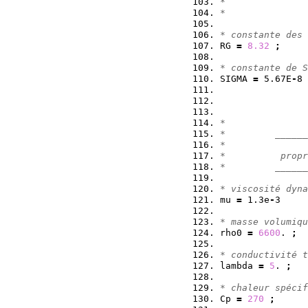
*               
*               
* constante des 
RG 
=
8.32
;
* constante de S
SIGMA 
=
 5.67E
-
8 
*
*         ______
*
*          propr
*         ______
* viscosité dyna
mu 
=
 1.3e
-
3     
* masse volumiqu
rho0 
=
6600
. 
;
* conductivité t
lambda 
=
5
. 
;
* chaleur spécif
Cp 
=
270
;