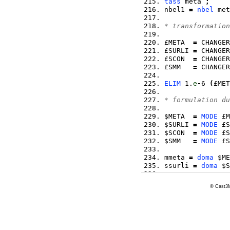
tass
 meta 
;
nbel1 
=
nbel
 met
* transformation
£META  
=
 CHANGER
£SURLI 
=
 CHANGER
£SCON  
=
 CHANGER
£SMM   
=
 CHANGER
ELIM
 1.
e
-
6 
(
£MET
* formulation du
$META  
=
MODE
 £M
$SURLI 
=
MODE
 £S
$SCON  
=
MODE
 £S
$SMM   
=
MODE
 £S
mmeta 
=
doma
 $ME
ssurli 
=
doma
 $S
© Cast3M
*       ________
*
*        SYSTEME
*       ________