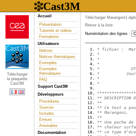
Accueil
Télécharger Marangoni1.dgib
Présentation
Retour à la liste
Tutoriels et vidéos
Numérotation des lignes :
Formations
Utilisateurs
* fichier :  Mar
Notices
*               
Notices thématiques
*
Exemples
*               
Exemples
*             UT
thématiques
*           Jour
Télécharger
*               
la plaquette
FAQ
Cast3M
*              
Support Cast3M
****************
Développeurs
** DESCRIPTION D
Procédures
**
Sources
** Ce test a pou
** Marangoni.
Includes
**
Erreurs
** Une poche de 
Anomalies
** chaleur surfa
** ce type d'éco
Documentation