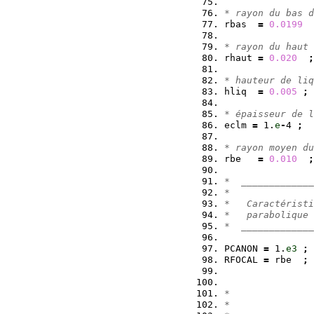
* rayon du bas d
rbas  
=
0.0199
* rayon du haut 
rhaut 
=
0.020
;
* hauteur de liq
hliq  
=
0.005
;
* épaisseur de l
eclm 
=
 1.
e
-
4 
;
* rayon moyen du
rbe   
=
0.010
;
*  _____________
*
*   Caractéristi
*   parabolique 
*  _____________
PCANON 
=
 1.
e3
;
RFOCAL 
=
 rbe  
;
*               
*