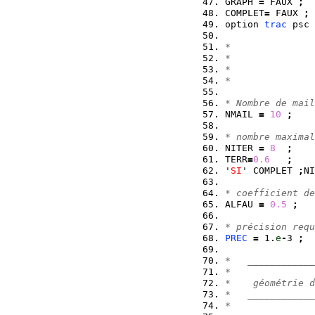
GRAPH 
=
 FAUX 
;
COMPLET
=
 FAUX 
;
option 
trac
 psc 
*               
*
*               
*               
* Nombre de mail
NMAIL 
=
10
;
* nombre maximal
NITER 
=
8
;
TERR
=
0.6
;
'
SI
' COMPLET 
;
NI
* coefficient de
ALFAU 
=
0.5
;
* précision requ
PREC
=
 1.
e
-
3 
;
*   ____________
*
*    géométrie d
*   ____________
*