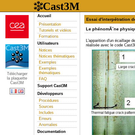
Accueil
Essai d'interpétration 
Présentation
Le phénomÃ¨ne physiqu
Tutoriels et vidéos
Formations
L'apparition d'un écaillage 
Utilisateurs
réalisée avec le code Cast3
Notices
Notices thématiques
Exemples
Exemples
thématiques
Télécharger
la plaquette
FAQ
Cast3M
Support Cast3M
Développeurs
Procédures
Sources
Includes
Erreurs
Anomalies
Documentation