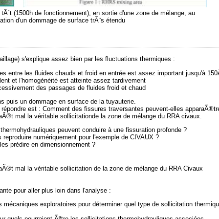
s tÃ´t (1500h de fonctionnement), en sortie d'une zone de mélange, au
ation d'un dommage de surface trÃ¨s étendu
llage) s'explique assez bien par les fluctuations thermiques :
es entre les fluides chauds et froid en entrée est assez important jusqu'à 15
ent et l'homogénéité est atteinte assez tardivement
ccessivement des passages de fluides froid et chaud
ons puis un dommage en surface de la tuyauterie.
aut répondre est : Comment des fissures traversantes peuvent-elles apparaÃ®tr
aÃ®t mal la véritable sollicitationde la zone de mélange du RRA civaux.
s thermohydrauliques peuvent conduire à une fissuration profonde ?
s reproduire numériquement pour l'exemple de CIVAUX ?
 les prédire en dimensionnement ?
aÃ®t mal la véritable sollicitation de la zone de mélange du RRA Civaux
nte pour aller plus loin dans l'analyse :
s mécaniques exploratoires pour déterminer quel type de sollicitation thermiqu
sur quels pourraient Ãªtre les sollicitations thermohydrauliques associées