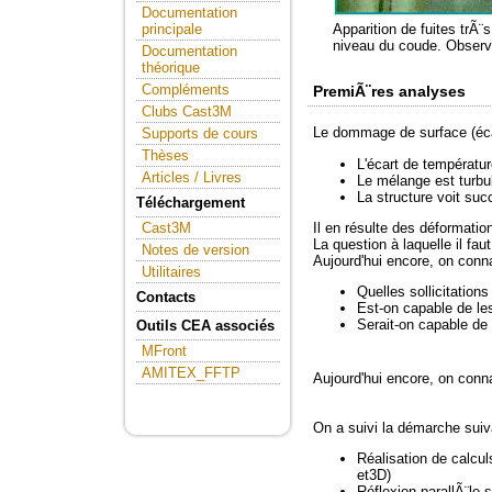
Documentation
Apparition de fuites trÃ¨
principale
niveau du coude. Observ
Documentation
théorique
Compléments
PremiÃ¨res analyses
Clubs Cast3M
Le dommage de surface (écai
Supports de cours
Thèses
L'écart de températur
Articles / Livres
Le mélange est turbul
La structure voit su
Téléchargement
Il en résulte des déformati
Cast3M
La question à laquelle il f
Notes de version
Aujourd'hui encore, on conn
Utilitaires
Quelles sollicitation
Contacts
Est-on capable de le
Serait-on capable de
Outils CEA associés
MFront
AMITEX_FFTP
Aujourd'hui encore, on conn
On a suivi la démarche suiva
Réalisation de calcul
et3D)
Réflexion parallÃ¨le 