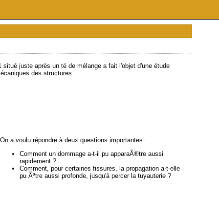
 situé juste après un té de mélange a fait l'objet d'une étude
mécaniques des structures.
On a voulu répondre à deux questions importantes :
Comment un dommage a-t-il pu apparaÃ®tre aussi
rapidement ?
Comment, pour certaines fissures, la propagation a-t-elle
pu Ãªtre aussi profonde, jusqu'à percer la tuyauterie ?