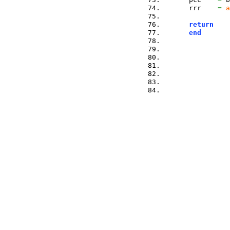
      rrr    
=
a
return
end