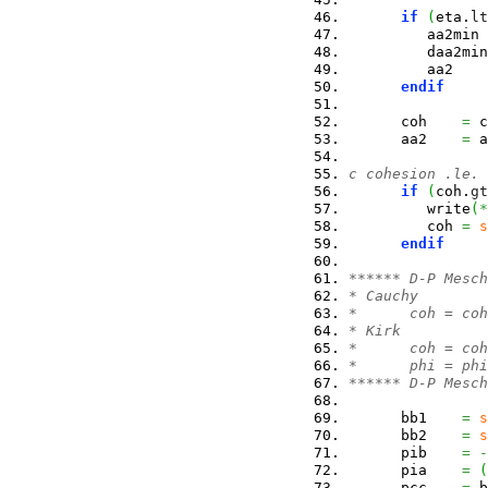
if
(
eta.
lt
         aa2min 
         daa2min
         aa2    
endif
      coh    
=
 c
      aa2    
=
 a
c cohesion .le. 
if
(
coh.
gt
         write
(
*
         coh 
=
s
endif
****** D-P Mesch
* Cauchy
*      coh = coh
* Kirk
*      coh = coh
*      phi = phi
****** D-P Mesch
      bb1    
=
s
      bb2    
=
s
      pib    
=
-
      pia    
=
(
      pcc    
=
 b