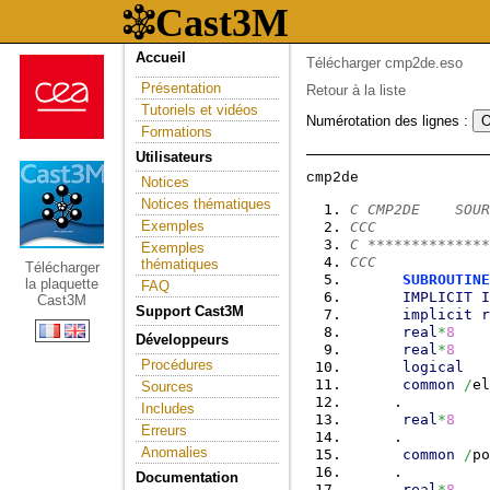
Accueil
Télécharger cmp2de.eso
Présentation
Retour à la liste
Tutoriels et vidéos
Numérotation des lignes :
Formations
Utilisateurs
Notices
Notices thématiques
C CMP2DE    SOUR
Exemples
CCC
C **************
Exemples
CCC
thématiques
Télécharger
SUBROUTINE
la plaquette
FAQ
IMPLICIT
I
Cast3M
Support Cast3M
implicit
r
real
*
8
    
Développeurs
real
*
8
    
Procédures
logical
   
common
/
el
Sources
     .          
Includes
real
*
8
    
Erreurs
     .          
Anomalies
common
/
po
     .          
Documentation
real
*
8
    