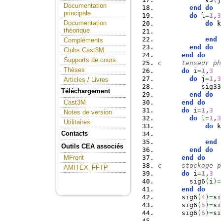
Documentation
end
do
principale
do
 l
=
1
,
3
Documentation
do
 k
théorique
                
end
Compléments
end
do
Clubs Cast3M
end
do
Supports de cours
c     tenseur ph
Thèses
do
 i
=
1
,
3
do
 j
=
1
,
3
Articles / Livres
           sig33
Téléchargement
end
do
end
do
Cast3M
do
 i
=
1
,
3
Notes de version
do
 l
=
1
,
3
Utilitaires
do
 k
Contacts
                
end
Outils CEA associés
end
do
end
do
MFront
c     stockage p
AMITEX_FFTP
do
 i
=
1
,
3
        sig6
(
i
)
=
end
do
      sig6
(
4
)
=
si
      sig6
(
5
)
=
si
      sig6
(
6
)
=
si