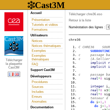
Accueil
Télécharger chre36.eso
Présentation
Retour à la liste
Tutoriels et vidéos
Numérotation des lignes :
Formations
Utilisateurs
Notices
Notices thématiques
C CHRE36    SOUR
Exemples
SUBROUTINE
c     passage ba
Exemples
c     (A.Sellier
thématiques
Télécharger
implicit
r
la plaquette
FAQ
implicit
i
Cast3M
Support Cast3M
c     passage ba
Développeurs
real
*
8
 sig
Procédures
integer
 i,
Sources
real
*
8
 v3
(
Includes
real
*
8
 sig
Erreurs
c     tenseur d 
Anomalies
do
 i
=
1
,
3
do
 j
=
1
,
3
Documentation
            v3
(
j