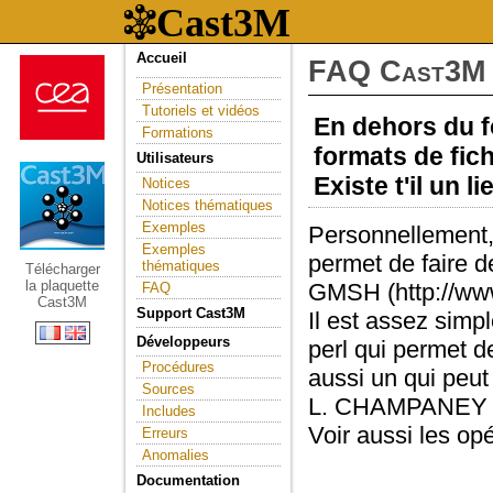
Accueil
FAQ Cast3M
Présentation
Tutoriels et vidéos
En dehors du f
Formations
formats de fich
Utilisateurs
Existe t'il un 
Notices
Notices thématiques
Exemples
Personnellement, j
Exemples
permet de faire d
thématiques
Télécharger
la plaquette
GMSH (http://ww
FAQ
Cast3M
Support Cast3M
Il est assez simpl
Développeurs
perl qui permet 
Procédures
aussi un qui peu
Sources
L. CHAMPANEY
Includes
Voir aussi les op
Erreurs
Anomalies
Documentation