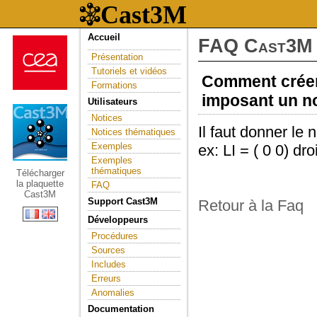
Accueil
FAQ Cast3M
Présentation
Tutoriels et vidéos
Comment créer 
Formations
imposant un n
Utilisateurs
Notices
Il faut donner le
Notices thématiques
Exemples
ex: LI = ( 0 0) dro
Exemples
thématiques
Télécharger
la plaquette
FAQ
Cast3M
Support Cast3M
Retour à la Faq
Développeurs
Procédures
Sources
Includes
Erreurs
Anomalies
Documentation