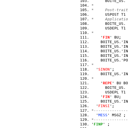
      BOITE_US. 
*
*     Post-trait
      USPOST T1 
*     Applicatio
      BOITE_US. 
      USDEPL T1 
*
    '
FIN
' BU
;
    BOITE_US.'IN
    BOITE_US.'IN
    BOITE_US.'IN
    BOITE_US.'IN
    BOITE_US.'PO
*
  '
SINON
'
;
    BOITE_US.'IN
*
    '
REPE
' BU BO
      BOITE_US. 
      USDEPL T1 
    '
FIN
' BU
;
    BOITE_US.'IN
  '
FINSI
'
;
*---------------
  '
MESS
' MSGZ 
;
*---------------
'
FINP
' 
;