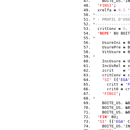
    BOITE_US.'IN
  '
FINSI
'
;
  xrelfa 
=
0.5
 '
*---------------
* - PROFIL D'USU
*---------------
  critConv 
=
0
. 
  '
REPE
' BU BOIT
*  
    UsureIni 
=
 B
    UsurePre 
=
 B
    VitUsure 
=
 B
*
    IncUsure 
=
 U
    IncUsRel 
=
 x
    zcrit    
=
 '
    critConv 
=
 c
    '
SI
' 
(
(
'
EGA
'
      critt 
=
 '
P
      crit0 
=
 cr
    '
FINSI
'
;
*
    BOITE_US. 
&
B
    BOITE_US. 
&
B
    BOITE_US. 
&
B
  '
FIN
' BU
;
  '
SI
' 
(
(
'
EGA
' C
    BOITE_US.'IN