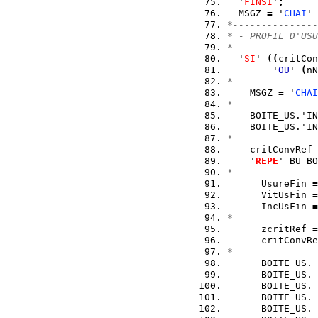
  '
FINSI
'
;
  MSGZ 
=
 '
CHAI
' 
*---------------
* - PROFIL D'USU
*---------------
  '
SI
' 
(
(
critCon
        '
OU
' 
(
nN
*
    MSGZ 
=
 '
CHAI
*
    BOITE_US.'IN
    BOITE_US.'IN
*
    critConvRef 
    '
REPE
' BU BO
*
      UsureFin 
=
      VitUsFin 
=
      IncUsFin 
=
*
      zcritRef 
=
      critConvRe
*
      BOITE_US. 
      BOITE_US. 
      BOITE_US. 
      BOITE_US. 
      BOITE_US. 