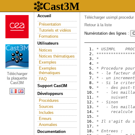
Accueil
Télécharger usimpl.procedur
Présentation
Retour à la liste
Tutoriels et vidéos
Numérotation des lignes :
Formations
Utilisateurs
* USIMPL    PROC
Notices
****************
Notices thématiques
*               
Exemples
*
Exemples
* Procedure pour
thématiques
* - le facteur d
Télécharger
* - un increment
la plaquette
FAQ
Cast3M
* - Si le criter
Support Cast3M
*   - des post-t
*   - les mailla
Développeurs
*     suivant
Procédures
* - Sinon
Sources
*   - les mailla
*     recalcule
Includes
*
Erreurs
* Il s'agit du s
Anomalies
*
* Entrees :
Documentation