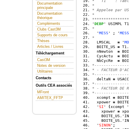
*   T1    : Tabl
Documentation
*
principale
* Appelee par US
Documentation
*
théorique
****************
Compléments
'
DEBP
' USIMPL T1
*
Clubs Cast3M
  '
MESS
' 
;
 '
MESS
Supports de cours
*
Thèses
  LMSCAL   
=
 '
MO
Articles / Livres
  BOITE_US 
=
 T1.
  nNewton  
=
 BOI
Téléchargement
  CycActu  
=
 BOI
Cast3M
  NbCycRe  
=
 BOI
*---------------
Notes de version
* - FACTEUR D'AC
Utilitaires
*---------------
Contacts
  deltaN 
=
 USACC
*---------------
Outils CEA associés
* - FACTEUR DE R
MFront
*---------------
  xcompt 
=
 BOITE
AMITEX_FFTP
  xpower 
=
 BOITE
  '
SI
' 
(
xcompt '
    xpower 
=
 xpo
    BOITE_US.'IN
    BOITE_US.'IN
  '
SINON
'
;