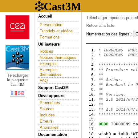
Accueil
Télécharger topodens.proced
Présentation
Retour à la liste
Tutoriels et vidéos
Numérotation des lignes :
Formations
Utilisateurs
* TOPODENS  PROC
Notices
* TOPODENS  PROC
Notices thématiques
Exemples
****************
Exemples
** Procedure cal
thématiques
**
Télécharger
** Author:
la plaquette
FAQ
Cast3M
** Guenhael Le Q
Support Cast3M
**
** Version:
Développeurs
** 2.0 2021/04/2
Procédures
**              
Sources
** 1.0 2021/04/1
****************
Includes
Erreurs
DEBP
 TOPODENS ta
Anomalies
wtab0 
=
 tab0.'WT
Documentation