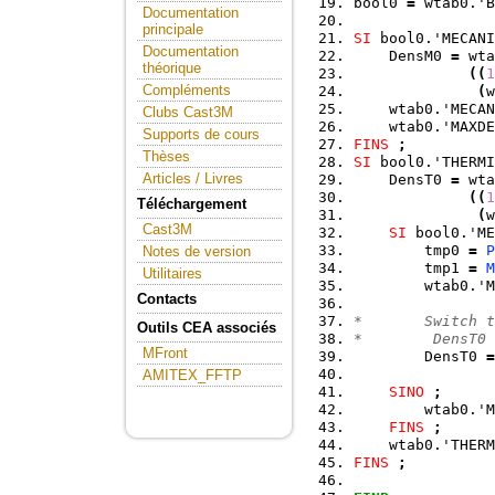
bool0 
=
 wtab0.'B
Documentation
principale
SI
 bool0.'MECANI
Documentation
    DensM0 
=
 wta
théorique
(
(
1
Compléments
(
w
    wtab0.'MECAN
Clubs Cast3M
    wtab0.'MAXDE
Supports de cours
FINS
;
Thèses
SI
 bool0.'THERMI
Articles / Livres
    DensT0 
=
 wta
(
(
1
Téléchargement
(
w
Cast3M
SI
 bool0.'ME
        tmp0 
=
P
Notes de version
        tmp1 
=
M
Utilitaires
        wtab0.'M
Contacts
                
*       Switch t
Outils CEA associés
*        DensT0 
MFront
        DensT0 
=
                
AMITEX_FFTP
SINO
;
        wtab0.'M
FINS
;
    wtab0.'THERM
FINS
;