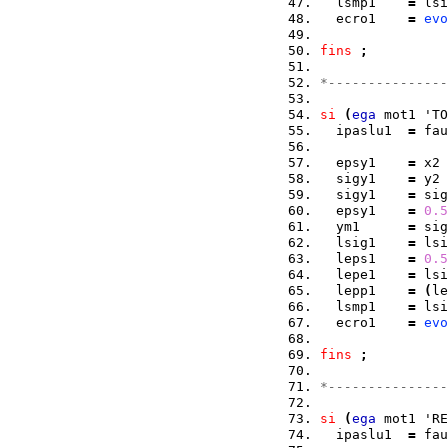
  lsmp1    
=
 lsi
  ecro1    
=
evo
fins
;
*---------------
si
(
ega
 mot1 'TO
  ipaslu1  
=
 fau
  epsy1    
=
 x2 
  sigy1    
=
 y2 
  sigy1    
=
 sig
  epsy1    
=
0.5
  ym1      
=
 sig
  lsig1    
=
 lsi
  leps1    
=
0.5
  lepe1    
=
 lsi
  lepp1    
=
(
le
  lsmp1    
=
 lsi
  ecro1    
=
evo
fins
;
*---------------
si
(
ega
 mot1 'RE
  ipaslu1  
=
 fau