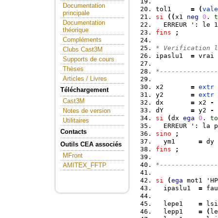
Documentation
tol1     
=
(
vale
principale
si
(
(
x1 
neg
0
. 
t
Documentation
  ERREUR ': le 1
théorique
fins
;
Compléments
* Verification l
Clubs Cast3M
ipaslu1  
=
 vrai 
Supports de cours
Thèses
*---------------
Articles / Livres
x2       
=
extr
 
Téléchargement
y2       
=
extr
 
Cast3M
dx       
=
 x2 
-
 
dY       
=
 y2 
-
 
Notes de version
si
(
dx 
ega
0
. 
to
Utilitaires
  ERREUR ': la p
Contacts
sino
;
  ym1      
=
 dy 
Outils CEA associés
fins
;
MFront
*---------------
AMITEX_FFTP
si
(
ega
 mot1 'HP
  ipaslu1  
=
 fau
  lepe1    
=
 lsi
  lepp1    
=
(
le