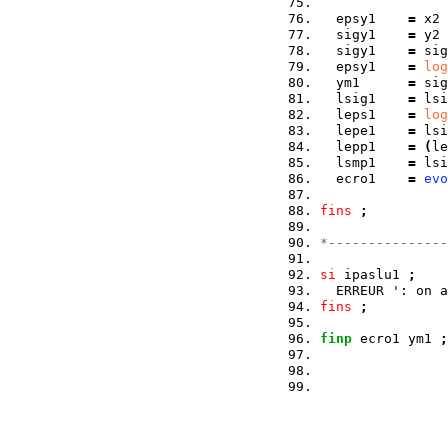
  epsy1    
=
 x2 
  sigy1    
=
 y2 
  sigy1    
=
 sig
  epsy1    
=
log
  ym1      
=
 sig
  lsig1    
=
 lsi
  leps1    
=
log
  lepe1    
=
 lsi
  lepp1    
=
(
le
  lsmp1    
=
 lsi
  ecro1    
=
evo
fins
;
*---------------
si
 ipaslu1 
;
  ERREUR ': on a
fins
;
finp
 ecro1 ym1 
;