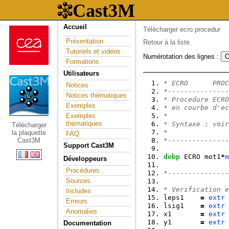
Accueil
Télécharger ecro.procedur
Présentation
Retour à la liste
Tutoriels et vidéos
Numérotation des lignes :
Formations
Utilisateurs
* ECRO      PROC
Notices
*---------------
Notices thématiques
* Procedure ECRO
Exemples
* en courbe d'ec
Exemples
*               
thématiques
* Syntaxe : voir
Télécharger
*               
la plaquette
FAQ
Cast3M
*---------------
Support Cast3M
debp
 ECRO mot1
*
m
Développeurs
Procédures
*---------------
Sources
* Verification e
Includes
leps1    
=
extr
 
Erreurs
lsig1    
=
extr
 
Anomalies
x1       
=
extr
 
y1       
=
extr
 
Documentation