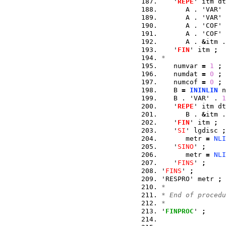
   '
REPE
' itm dt
      A . 'VAR' 
      A . 'VAR' 
      A . 'COF' 
      A . 'COF' 
      A . 
&
itm .
   '
FIN
' itm 
;
*
   numvar 
=
1
;
   numdat 
=
0
;
   numcof 
=
0
;
   B 
=
ININLIN
 n
   B . 'VAR' . 
1
   '
REPE
' itm dt
      B . 
&
itm .
   '
FIN
' itm 
;
   '
SI
' lgdisc 
;
      metr 
=
NLI
   '
SINO
' 
;
      metr 
=
NLI
   '
FINS
' 
;
'
FINS
' 
;
'RESPRO' metr 
;
*
* End of procedu
*
'
FINPROC
' 
;