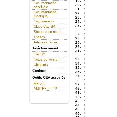
*               
Documentation
*               
principale
*               
Documentation
*               
théorique
*               
Compléments
*               
*               
Clubs Cast3M
*               
Supports de cours
*               
Thèses
*               
Articles / Livres
*               
*               
Téléchargement
*
Cast3M
*
*               
Notes de version
*               
Utilitaires
*               
Contacts
*               
*
Outils CEA associés
*               
MFront
*               
*               
AMITEX_FFTP
*
*               
*               
*               
*               
*               