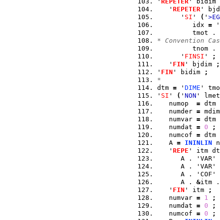
'
REPETER
' bidim 
   '
REPETER
' bjd
      '
SI
' 
(
'
>EG
         idx 
=
 '
         tmot . 
* Convention Cas
         tnom . 
      '
FINSI
' 
;
   '
FIN
' bjdim 
;
'
FIN
' bidim 
;
*
dtm 
=
 '
DIME
' tmo
'
SI
' 
(
'
NON
' lmet
   numop  
=
 dtm 
   numder 
=
 mdim
   numvar 
=
 dtm 
   numdat 
=
0
;
   numcof 
=
 dtm 
   A 
=
ININLIN
 n
   '
REPE
' itm dt
      A . 'VAR' 
      A . 'VAR' 
      A . 'COF' 
      A . 
&
itm .
   '
FIN
' itm 
;
   numvar 
=
1
;
   numdat 
=
0
;
   numcof 
=
0
;