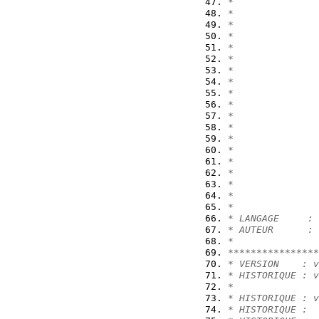
*               
*
*               
*               
*               
*
*
*               
*               
*               
*
*               
*               
*               
*               
*
*
*
*
* LANGAGE     : 
* AUTEUR      : 
*               
****************
* VERSION    : v
* HISTORIQUE : v
*               
* HISTORIQUE : v
* HISTORIQUE :