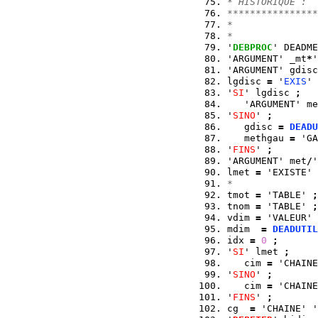
* HISTORIQUE :
****************
*
*
'
DEBPROC
' DEADME
'ARGUMENT' _mt
*
'
'ARGUMENT' gdisc
lgdisc 
=
 '
EXIS
' 
'
SI
' lgdisc 
;
   'ARGUMENT' me
'
SINO
' 
;
   gdisc 
=
DEADU
   methgau 
=
 'GA
'
FINS
' 
;
'ARGUMENT' met
/
'
lmet 
=
 'EXISTE' 
*
tmot 
=
 'TABLE' 
;
tnom 
=
 'TABLE' 
;
vdim 
=
 'VALEUR' 
mdim  
=
DEADUTIL
idx 
=
0
;
'
SI
' lmet 
;
   cim 
=
 'CHAINE
'
SINO
' 
;
   cim 
=
 'CHAINE
'
FINS
' 
;
cg  
=
 'CHAINE' '