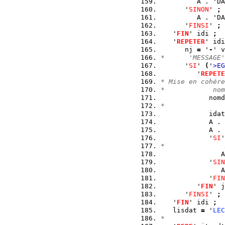
         A . 'DA
      '
SINON
' 
;
         A . 'DA
      '
FINSI
' 
;
   '
FIN
' idi 
;
   '
REPETER
' idi
      nj 
=
 '
-
' v
*      'MESSAGE'
      '
SI
' 
(
'
>EG
         '
REPETE
* Mise en cohére
*            nom
            nomd
*               
            idat
            A . 
            A . 
            '
SI
'
*               
               A
            '
SIN
               A
            '
FIN
         '
FIN
' j
      '
FINSI
' 
;
   '
FIN
' idi 
;
   lisdat 
=
 '
LEC
*