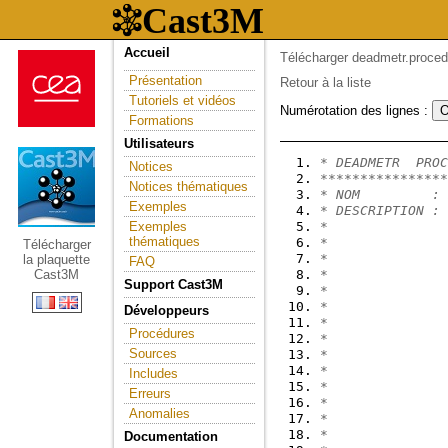
Accueil
Télécharger deadmetr.proced
Présentation
Retour à la liste
Tutoriels et vidéos
Numérotation des lignes :
Formations
Utilisateurs
* DEADMETR  PROC
Notices
****************
Notices thématiques
* NOM         : 
Exemples
* DESCRIPTION : 
Exemples
*               
thématiques
*               
Télécharger
*               
la plaquette
FAQ
Cast3M
*
Support Cast3M
*               
*               
Développeurs
*
Procédures
*
Sources
*
*               
Includes
*               
Erreurs
*               
Anomalies
*               
*               
Documentation