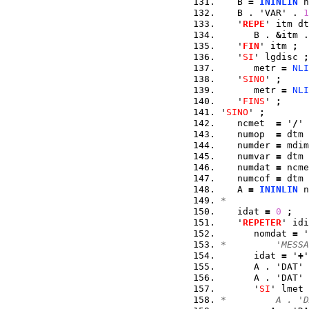
   B 
=
ININLIN
 n
   B . 'VAR' . 
1
   '
REPE
' itm dt
      B . 
&
itm .
   '
FIN
' itm 
;
   '
SI
' lgdisc 
;
      metr 
=
NLI
   '
SINO
' 
;
      metr 
=
NLI
   '
FINS
' 
;
'
SINO
' 
;
   ncmet  
=
 '
/
' 
   numop  
=
 dtm 
   numder 
=
 mdim
   numvar 
=
 dtm 
   numdat 
=
 ncme
   numcof 
=
 dtm 
   A 
=
ININLIN
 n
*
   idat 
=
0
;
   '
REPETER
' idi
      nomdat 
=
 '
*         'MESS
      idat 
=
 '
+
'
      A . 'DAT' 
      A . 'DAT' 
      '
SI
' lmet 
*         A . 'D