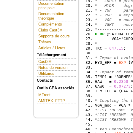
* - CHPC1 = pres
Documentation
* - HYDR  = degr
principale
* - VGA   = para
Documentation
* - VGB   = expo
théorique
* - VGC   = nouv
Compléments
* - VGHY  = nouv
*---------------
Clubs Cast3M
DEBP
 @SATURA CHP
Supports de cours
       VGA
*
'CHPO
Thèses
*
Articles / Livres
TKC 
=
647.15
;
Téléchargement
* Impac of evolu
Cast3M
HYD_EFF 
=
EXP
(
V
Notes de version
* Impact of temp
Utilitaires
TEMP1 
=
 'BORNER'
Contacts
GAW   
=
0.2358
*
GAW0  
=
0.07273
;
Outils CEA associés
TEM_EFF 
=
(
GAW 
+
MFront
* Coupling the t
AMITEX_FFTP
VGA_mod 
=
 VGA 
*
 
*LIST 'RESUME' V
*LIST 'RESUME' H
*LIST 'RESUME' T
* Van Gennuchten