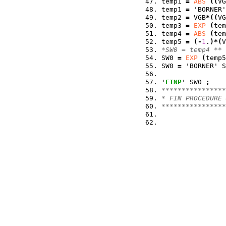
temp1 
=
ABS
(
(
VG
temp1 
=
 'BORNER'
temp2 
=
 VGB
*
(
(
VG
temp3 
=
EXP
(
tem
temp4 
=
ABS
(
tem
temp5 
=
(
-
1
.
)
*
(
V
*SW0 = temp4 ** 
SW0 
=
EXP
(
temp5
SW0 
=
 'BORNER' S
'
FINP
' SW0 
;
****************
* FIN PROCEDURE 
****************