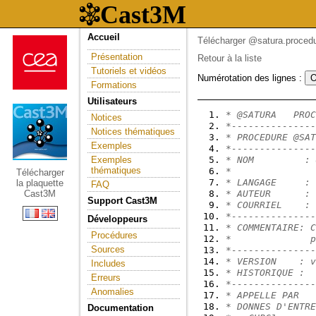
Accueil
Télécharger @satura.proced
Présentation
Retour à la liste
Tutoriels et vidéos
Numérotation des lignes :
Formations
Utilisateurs
* @SATURA   PROC
Notices
*---------------
Notices thématiques
* PROCEDURE @SAT
Exemples
*---------------
Exemples
* NOM         : 
thématiques
*               
Télécharger
* LANGAGE     : 
la plaquette
FAQ
Cast3M
* AUTEUR      : 
Support Cast3M
* COURRIEL    : 
*---------------
Développeurs
* COMMENTAIRE: C
Procédures
*              p
Sources
*---------------
* VERSION    : v
Includes
* HISTORIQUE :  
Erreurs
*---------------
Anomalies
* APPELLE PAR   
* DONNES D'ENTRE
Documentation