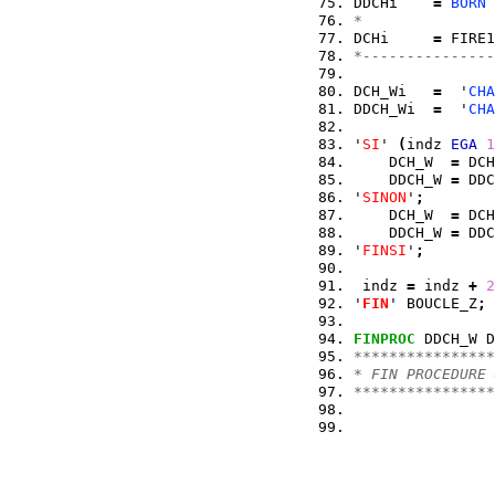
DDCHi    
=
BORN
*
DCHi     
=
 FIRE1
*---------------
DCH_Wi   
=
  '
CHA
DDCH_Wi  
=
  '
CHA
'
SI
' 
(
indz 
EGA
1
    DCH_W  
=
 DCH
    DDCH_W 
=
 DDC
'
SINON
'
;
    DCH_W  
=
 DCH
    DDCH_W 
=
 DDC
'
FINSI
'
;
 indz 
=
 indz 
+
2
'
FIN
' BOUCLE_Z
;
FINPROC
 DDCH_W D
****************
* FIN PROCEDURE 
****************