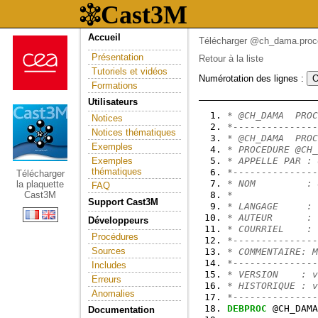
Accueil
Télécharger @ch_dama.proc
Présentation
Retour à la liste
Tutoriels et vidéos
Numérotation des lignes :
Formations
Utilisateurs
* @CH_DAMA  PROC
Notices
*---------------
Notices thématiques
* @CH_DAMA  PROC
Exemples
* PROCEDURE @CH_
Exemples
* APPELLE PAR : 
thématiques
*---------------
Télécharger
* NOM         : 
la plaquette
FAQ
Cast3M
*               
Support Cast3M
* LANGAGE     : 
* AUTEUR      : 
Développeurs
* COURRIEL    : 
Procédures
*---------------
Sources
* COMMENTAIRE: M
*---------------
Includes
* VERSION    : v
Erreurs
* HISTORIQUE : v
Anomalies
*---------------
DEBPROC
 @CH_DAMA
Documentation