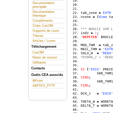
Documentation
principale
Documentation
tab_zone 
=
EXTR
théorique
nzone 
=
(
dime
 ta
Compléments
Clubs Cast3M
*** BOUCLE SUR L
Supports de cours
indz 
=
1
;
Thèses
'
REPETER
' BOUCLE
Articles / Livres
MOD_THM  
=
 tab_z
Téléchargement
MAIL_THM 
=
 '
EXTR
Cast3M
SOLU_W  
=
 '
REDU
'
*HYDRA_1 = 'REDU
Notes de version
Utilitaires
Contacts
SI
(
'
EXIS
' PRECE
        VAR_THM1
Outils CEA associés
SINO
;
MFront
        VAR_THM1
FINS
;
AMITEX_FFTP
DCH_1   
=
 '
EXCO
'
THETA_W 
=
 WORKTA
DELTA_T 
=
 WORKTA