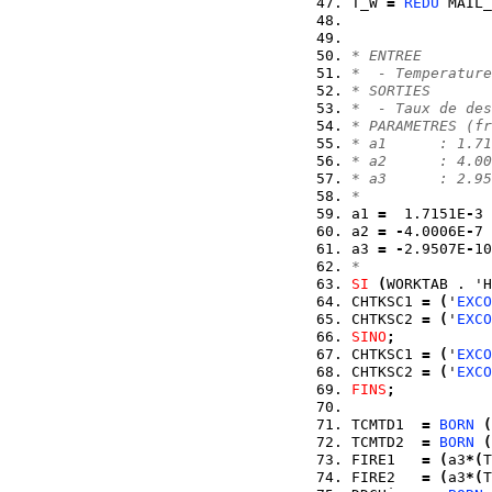
T_W 
=
REDU
 MAIL_
* ENTREE        
*  - Temperature
* SORTIES       
*  - Taux de des
* PARAMETRES (fr
* a1      : 1.71
* a2      : 4.00
* a3      : 2.95
*
a1 
=
  1.7151E
-
3 
a2 
=
-
4.0006E
-
7 
a3 
=
-
2.9507E
-
10
*
SI
(
WORKTAB . 'H
CHTKSC1 
=
(
'
EXCO
CHTKSC2 
=
(
'
EXCO
SINO
;
CHTKSC1 
=
(
'
EXCO
CHTKSC2 
=
(
'
EXCO
FINS
;
TCMTD1  
=
BORN
(
TCMTD2  
=
BORN
(
FIRE1   
=
(
a3
*
(
T
FIRE2   
=
(
a3
*
(
T