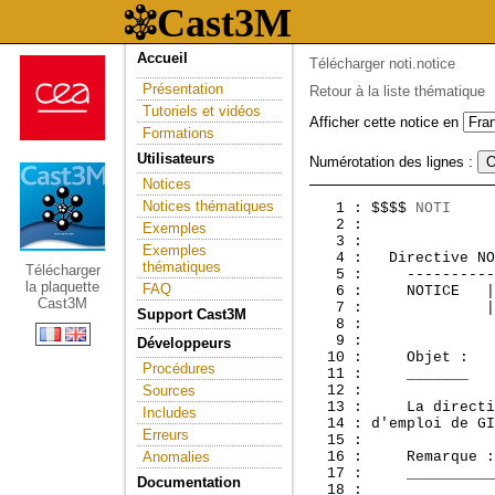
Accueil
Télécharger noti.notice
Présentation
Retour à la liste thématique
Tutoriels et vidéos
Afficher cette notice en
Formations
Utilisateurs
Numérotation des lignes :
Notices
Notices thématiques
   1 : $$$$ 
NOTI
   2 :               
Exemples
   3 : 

Exemples
   4 :  
 Directive NO
thématiques
Télécharger
   5 :     ----------
la plaquette
FAQ
   6 :     NOTICE   |
Cast3M
   7 :              |
Support Cast3M
   8 : 

   9 : 

Développeurs
  10 :     Objet :

Procédures
  11 :     _______

Sources
  12 : 

  13 :     La directi
Includes
  14 : d'emploi de GI
Erreurs
  15 : 

Anomalies
  16 :     Remarque :

  17 :     __________

Documentation
  18 : 
