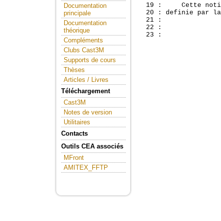
  19 :     Cette noti
Documentation
  20 : definie par la
principale
  21 : 

Documentation
  22 :               
théorique
Compléments
Clubs Cast3M
Supports de cours
Thèses
Articles / Livres
Téléchargement
Cast3M
Notes de version
Utilitaires
Contacts
Outils CEA associés
MFront
AMITEX_FFTP