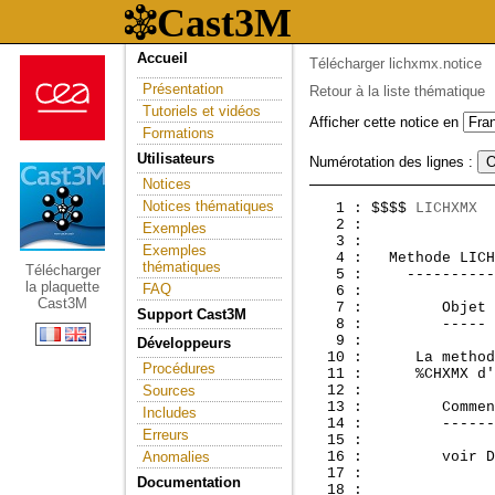
Accueil
Télécharger lichxmx.notice
Présentation
Retour à la liste thématique
Tutoriels et vidéos
Afficher cette notice en
Formations
Utilisateurs
Numérotation des lignes :
Notices
Notices thématiques
   1 : $$$$ 
LICHXMX
  
   2 :               
Exemples
   3 :               
Exemples
   4 :  
 Methode LICH
thématiques
Télécharger
   5 :     ----------
la plaquette
FAQ
   6 : 

Cast3M
   7 :         Objet

Support Cast3M
   8 :         -----

   9 : 

Développeurs
  10 :      La method
Procédures
  11 :      %CHXMX d'
Sources
  12 : 

  13 :         Commen
Includes
  14 :         ------
Erreurs
  15 : 

Anomalies
  16 :         voir D
  17 : 

Documentation