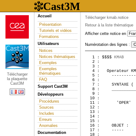
Accueil
Télécharger kmab.notice
Présentation
Retour à la liste thématique
Tutoriels et vidéos
Afficher cette notice en
Formations
Utilisateurs
Numérotation des lignes :
Notices
Notices thématiques
   1 : $$$$ 
KMAB
     
   2 :               
Exemples
   3 :               
Exemples
   4 :  
 Operateur KM
thématiques
Télécharger
   5 :     ----------
la plaquette
FAQ
   6 :               
Cast3M
   7 :     SYNTAXE ( 
Support Cast3M
   8 :     __________
   9 : 

Développeurs
  10 : 

Procédures
  11 :       'OPER'  
Sources
  12 : 

  13 : 

Includes
  14 :               
Erreurs
  15 :               
Anomalies
  16 :     OBJET :

  17 :     -----

Documentation
  18 : 
