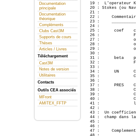
  19 :  L'operateur K
Documentation
  20 : Stokes (ou Nav
principale
  21 : 

Documentation
  22 :     Commentair
théorique
  23 :     __________
Compléments
  24 : 

  25 :      coef    c
Clubs Cast3M
  26 :              F
Supports de cours
  27 :              o
Thèses
  28 :              o
  29 :              o
Articles / Livres
  30 : 

Téléchargement
  31 :      beta    p
  32 :              F
Cast3M
  33 : 

Notes de version
  34 :      UN      C
Utilitaires
  35 :              C
  36 : 

Contacts
  37 :      PRES    C
  38 :              C
Outils CEA associés
  39 :              C
MFront
  40 :              C
AMITEX_FFTP
  41 :              l
  42 : 

  43 :  Un coefficien
  44 :  champ dans la
  45 : 

  46 : 

  47 :     Complement
  48 :     __________