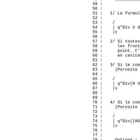
  49 : 

  50 : 

  51 :   1/ La formul
  52 : 

  53 :    /          
  54 :    | q*Div U d
  55 :    |v         
  56 : 

  57 :   2/ Si toutes
  58 :      les front
  59 :      point. C'
  60 :      en cavite
  61 : 

  62 :   3/ Si le coe
  63 :     (Porosite 
  64 : 

  65 :    /          
  66 :    | q*Div(H U
  67 :    |v         
  68 : 

  69 : 

  70 :   4/ Si le coe
  71 :     (Porosite 
  72 : 

  73 :    /

  74 :    | q*Div((HU
  75 :    |v

  76 : 

  77 : 

  78 :     Options : 