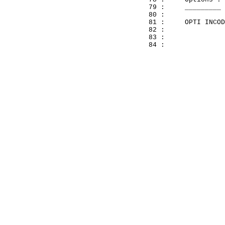
  79 :     _________

  80 : 

  81 :     OPTI INCOD
  82 :               
  83 :               