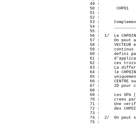
  49 : 

  50 :       CHPO1   
  51 : 

  52 : 

  53 :      Complemen
  54 :      _________
  55 : 

  56 :  1/  Le CHPOIN
  57 :      On peut a
  58 :      VECTEUR e
  59 :      continus 
  60 :      defini pa
  61 :      d'applica
  62 :      ces trois
  63 :      La differ
  64 :      le CHPOIN
  65 :      uniquemen
  66 :      CENTRE ou
  67 :      2D pour c
  68 : 

  69 :      Les SPG (
  70 :      crees par
  71 :      Une verif
  72 :      des CHPOI
  73 : 

  74 :  2/  On peut s