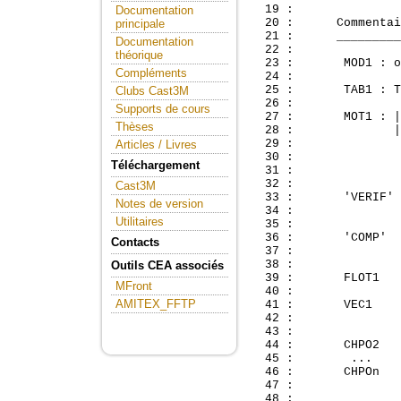
  19 : 

Documentation
  20 :      Commentai
principale
  21 :      _________
Documentation
  22 : 

théorique
  23 :       MOD1 : o
Compléments
  24 : 

  25 :       TAB1 : T
Clubs Cast3M
  26 : 

Supports de cours
  27 :       MOT1 : |
Thèses
  28 :              |
  29 :               
Articles / Livres
  30 :               
Téléchargement
  31 :               
  32 : 

Cast3M
  33 :       'VERIF' 
Notes de version
  34 :               
Utilitaires
  35 : 

  36 :       'COMP'  
Contacts
  37 :               
  38 : 

Outils CEA associés
  39 :       FLOT1   
MFront
  40 : 

AMITEX_FFTP
  41 :       VEC1    
  42 :               
  43 : 

  44 :       CHPO2   
  45 :        ...    
  46 :       CHPOn   
  47 :               
  48 :               