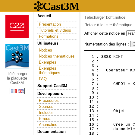
Accueil
Télécharger kcht.notice
Présentation
Retour à la liste thématique
Tutoriels et vidéos
Afficher cette notice en
Formations
Utilisateurs
Numérotation des lignes :
Notices
Notices thématiques
   1 : $$$$ 
KCHT
     
   2 :               
Exemples
   3 : 

Exemples
   4 :  
 Operateur KC
thématiques
Télécharger
   5 :      ---------
la plaquette
FAQ
   6 : 

Cast3M
   7 :      CHPO1 = K
Support Cast3M
   8 :               
   9 :               
Développeurs
  10 :               
Procédures
  11 : 

Sources
  12 : 

  13 :      Objet :

Includes
  14 :      _______

Erreurs
  15 : 

Anomalies
  16 :      Cree un C
  17 :      du modele
Documentation
  18 :              
