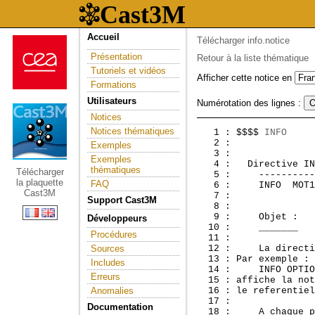
Accueil
Télécharger info.notice
Présentation
Retour à la liste thématique
Tutoriels et vidéos
Afficher cette notice en
Formations
Utilisateurs
Numérotation des lignes :
Notices
Notices thématiques
   1 : $$$$ 
INFO
     
   2 :               
Exemples
   3 : 

Exemples
   4 :  
 Directive IN
thématiques
Télécharger
   5 :     ----------
la plaquette
FAQ
   6 :     INFO  MOT1
Cast3M
   7 : 

Support Cast3M
   8 : 

   9 :     Objet :

Développeurs
  10 :     _______

Procédures
  11 : 

Sources
  12 :     La directi
  13 : Par exemple :

Includes
  14 :     INFO OPTIO
Erreurs
  15 : affiche la not
Anomalies
  16 : le referentiel
  17 : 

Documentation
  18 :     A chaque p