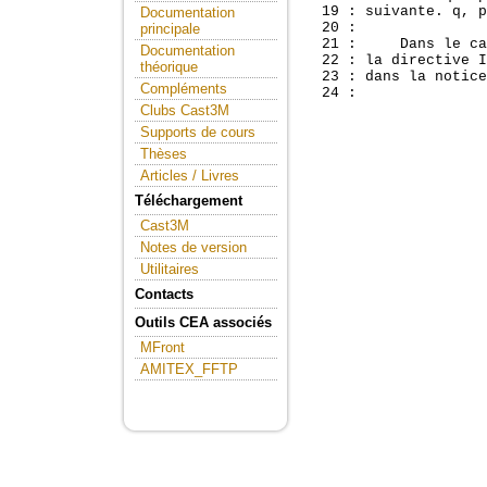
  19 : suivante. q, p
Documentation
  20 : 

principale
  21 :     Dans le ca
Documentation
  22 : la directive I
théorique
  23 : dans la notice
Compléments
Clubs Cast3M
Supports de cours
Thèses
Articles / Livres
Téléchargement
Cast3M
Notes de version
Utilitaires
Contacts
Outils CEA associés
MFront
AMITEX_FFTP