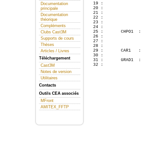
  19 :               
Documentation
  20 :               
principale
  21 :               
Documentation
  22 :               
théorique
  23 :               
Compléments
  24 : 

  25 :       CHPO1  :
Clubs Cast3M
  26 :               
Supports de cours
  27 :               
Thèses
  28 : 

  29 :       CAR1   :
Articles / Livres
  30 : 

Téléchargement
  31 :       GRAD1  :
Cast3M
Notes de version
Utilitaires
Contacts
Outils CEA associés
MFront
AMITEX_FFTP