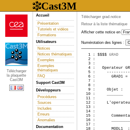
Accueil
Télécharger grad.notice
Présentation
Retour à la liste thématique
Tutoriels et vidéos
Afficher cette notice en
Formations
Utilisateurs
Numérotation des lignes :
Notices
Notices thématiques
   1 : $$$$ 
GRAD
     
   2 :               
Exemples
   3 :               
Exemples
   4 :  
 Operateur GR
thématiques
Télécharger
   5 :     ----------
la plaquette
FAQ
   6 :       GRAD1 = 
Cast3M
   7 : 

Support Cast3M
   8 : 

   9 :     Objet :

Développeurs
  10 :     _______

Procédures
  11 : 

Sources
  12 :     L'operateu
  13 : 

Includes
  14 : 

Erreurs
  15 :       Commenta
Anomalies
  16 :       ________
  17 : 

Documentation
  18 :       MODL1  :