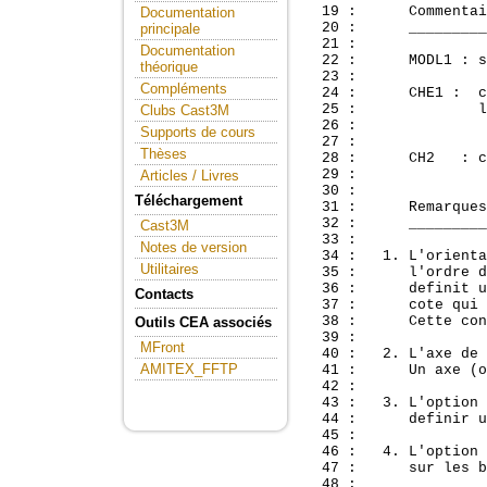
  19 :      Commentai
Documentation
  20 :      _________
principale
  21 :               
Documentation
  22 :      MODL1 : s
théorique
  23 : 

Compléments
  24 :      CHE1 :  c
  25 :              l
Clubs Cast3M
  26 :              

Supports de cours
  27 : 

Thèses
  28 :      CH2   : c
  29 :               
Articles / Livres
  30 :               
Téléchargement
  31 :      Remarques
  32 :      _________
Cast3M
  33 :               
Notes de version
  34 :   1. L'orienta
Utilitaires
  35 :      l'ordre d
  36 :      definit u
Contacts
  37 :      cote qui 
  38 :      Cette con
Outils CEA associés
  39 : 

MFront
  40 :   2. L'axe de 
AMITEX_FFTP
  41 :      Un axe (o
  42 : 

  43 :   3. L'option 
  44 :      definir u
  45 : 

  46 :   4. L'option 
  47 :      sur les b
  48 : 
