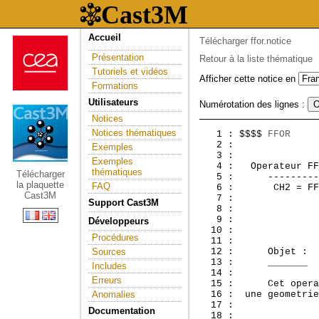
Accueil
Télécharger ffor.notice
Présentation
Retour à la liste thématique
Tutoriels et vidéos
Afficher cette notice en
Formations
Utilisateurs
Numérotation des lignes :
Notices
Notices thématiques
   1 : $$$$ 
FFOR
     
   2 :               
Exemples
   3 : 

Exemples
   4 :  
 Operateur FF
thématiques
Télécharger
   5 :      ---------
la plaquette
FAQ
   6 :       CH2 = FF
Cast3M
   7 : 

Support Cast3M
   8 :   

   9 : 

Développeurs
  10 :               
Procédures
  11 : 

Sources
  12 :      Objet :  
  13 :      _______  
Includes
  14 : 

Erreurs
  15 :      Cet opera
Anomalies
  16 :  une geometrie
  17 : 

Documentation
  18 : 
