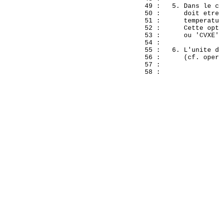
  49 :   5. Dans le c
  50 :      doit etre
  51 :      temperatu
  52 :      Cette opt
  53 :      ou 'CVXE'
  54 : 

  55 :   6. L'unite d
  56 :      (cf. oper
  57 : 
