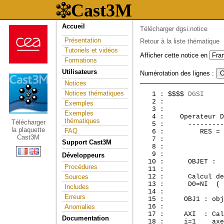
Accueil
Télécharger dgsi.notice
Présentation
Retour à la liste thématique
Tutoriels et vidéos
Afficher cette notice en
Formations
Utilisateurs
Numérotation des lignes :
Notices
Notices thématiques
   1 : $$$$ 
DGSI
     
   2 :               
Exemples
   3 : 

Exemples
   4 :  
 Operateur D
thématiques
Télécharger
   5 :      ---------
la plaquette
FAQ
   6 :         RES = 
Cast3M
   7 : 

Support Cast3M
   8 : 

   9 : 

Développeurs
  10 :      OBJET :

Procédures
  11 : 

Sources
  12 :      Calcul de
  13 :      D0=NI  ( 
Includes
  14 : 

Erreurs
  15 :     OBJ1 : obj
Anomalies
  16 : 

  17 :     AXI  : Cal
Documentation
  18 :     i=1    axe