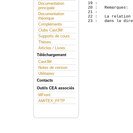
  19 : 

Documentation
  20 :   Remarques:

principale
  21 : 

Documentation
  22 :   La relation 
théorique
Compléments
Clubs Cast3M
Supports de cours
Thèses
Articles / Livres
Téléchargement
Cast3M
Notes de version
Utilitaires
Contacts
Outils CEA associés
MFront
AMITEX_FFTP