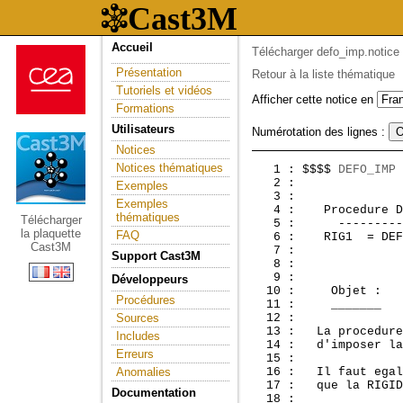
Accueil
Télécharger defo_imp.notice
Présentation
Retour à la liste thématique
Tutoriels et vidéos
Afficher cette notice en
Formations
Utilisateurs
Numérotation des lignes :
Notices
Notices thématiques
   1 : $$$$ 
DEFO_IMP
 
   2 :               
Exemples
   3 : 

Exemples
   4 :  
 Procedure D
thématiques
Télécharger
   5 :      ---------
la plaquette
FAQ
   6 :    RIG1  = DEF
Cast3M
   7 : 

Support Cast3M
   8 : 

   9 : 

Développeurs
  10 :     Objet :

Procédures
  11 :     _______

Sources
  12 : 

  13 :   La procedure
Includes
  14 :   d'imposer la
Erreurs
  15 : 

Anomalies
  16 :   Il faut egal
  17 :   que la RIGID
Documentation
  18 : 
