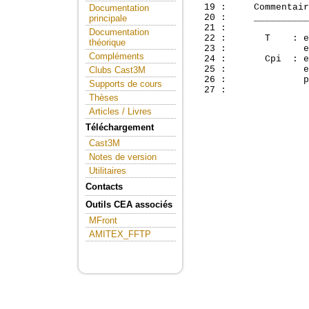
  19 :     Commentair
Documentation
  20 :     __________
principale
  21 : 

Documentation
  22 :       T    : e
théorique
  23 :              e
Compléments
  24 :       Cpi  : e
  25 :              e
Clubs Cast3M
  26 :              p
Supports de cours
Thèses
Articles / Livres
Téléchargement
Cast3M
Notes de version
Utilitaires
Contacts
Outils CEA associés
MFront
AMITEX_FFTP