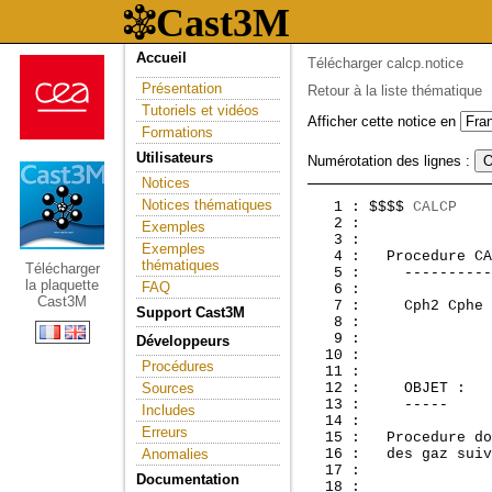
Accueil
Télécharger calcp.notice
Présentation
Retour à la liste thématique
Tutoriels et vidéos
Afficher cette notice en
Formations
Utilisateurs
Numérotation des lignes :
Notices
Notices thématiques
   1 : $$$$ 
CALCP
    
   2 :               
Exemples
   3 :               
Exemples
   4 :  
 Procedure CA
thématiques
Télécharger
   5 :     ----------
la plaquette
FAQ
   6 : 

Cast3M
   7 :     Cph2 Cphe 
Support Cast3M
   8 : 

   9 : 

Développeurs
  10 :               
Procédures
  11 :               
Sources
  12 :     OBJET :

  13 :     -----

Includes
  14 : 

Erreurs
  15 :   Procedure do
Anomalies
  16 :   des gaz suiv
  17 : 

Documentation
  18 : 
