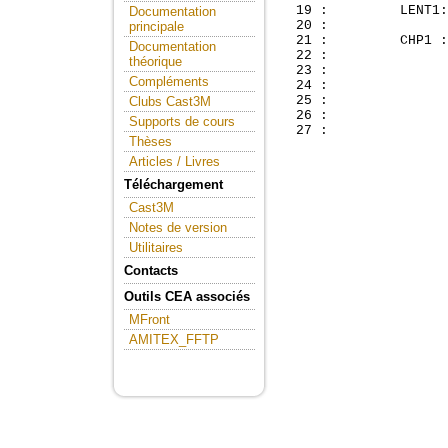
  19 :         LENT1:
Documentation
  20 :               
principale
  21 :         CHP1 :
Documentation
  22 :               
théorique
  23 :               
Compléments
  24 : 

  25 : 

Clubs Cast3M
  26 :  

Supports de cours
Thèses
Articles / Livres
Téléchargement
Cast3M
Notes de version
Utilitaires
Contacts
Outils CEA associés
MFront
AMITEX_FFTP