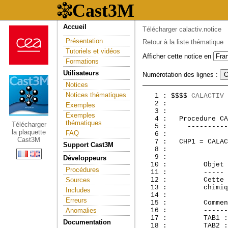
Accueil
Télécharger calactiv.notice
Présentation
Retour à la liste thématique
Tutoriels et vidéos
Afficher cette notice en
Formations
Utilisateurs
Numérotation des lignes :
Notices
Notices thématiques
   1 : $$$$ 
CALACTIV
 
   2 :               
Exemples
   3 :               
Exemples
   4 :  
 Procedure CA
thématiques
Télécharger
   5 :     ----------
la plaquette
FAQ
   6 : 

Cast3M
   7 :   CHP1 = CALAC
Support Cast3M
   8 : 

   9 : 

Développeurs
  10 :         Objet

Procédures
  11 :         -----

Sources
  12 :         Cette 
  13 :         chimiq
Includes
  14 : 

Erreurs
  15 :         Commen
Anomalies
  16 :         ------
  17 :         TAB1 :
Documentation
  18 :         TAB2 :