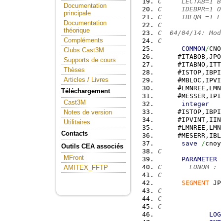
C     LECTAB=1 
Documentation
C     IDEBPR=1 O
principale
C     IBLQM =1 L
Documentation
C
théorique
C  04/04/14: Mod
Compléments
C
COMMON
/
CNO
Clubs Cast3M
     #ITABOB,JPO
Supports de cours
     #ITABNO,ITT
Thèses
     #ISTOP,IBPI
Articles / Livres
     #MBLOC,IPVI
     #LMNREE,LMN
Téléchargement
     #MESSER,IPI
Cast3M
integer
     #ISTOP,IBPI
Notes de version
     #IPVINT,IIN
Utilitaires
     #LMNREE,LMN
Contacts
     #MESERR,IBL
save
/
cnoy
Outils CEA associés
C
MFront
PARAMETER
C       LONOM : 
AMITEX_FFTP
C
SEGMENT
 JP
C               
C               
C              
LOG