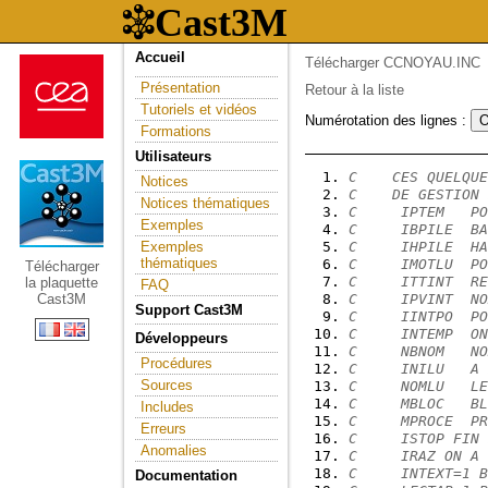
Accueil
Télécharger CCNOYAU.INC
Présentation
Retour à la liste
Tutoriels et vidéos
Numérotation des lignes :
Formations
Utilisateurs
C    CES QUELQUE
Notices
C    DE GESTION 
Notices thématiques
C     IPTEM   PO
Exemples
C     IBPILE  BA
Exemples
C     IHPILE  HA
thématiques
C     IMOTLU  PO
Télécharger
C     ITTINT  RE
la plaquette
FAQ
Cast3M
C     IPVINT  NO
Support Cast3M
C     IINTPO  PO
C     INTEMP  ON
Développeurs
C     NBNOM   NO
Procédures
C     INILU   A 
Sources
C     NOMLU   LE
C     MBLOC   BL
Includes
C     MPROCE  PR
Erreurs
C     ISTOP FIN 
Anomalies
C     IRAZ ON A 
C     INTEXT=1 
Documentation