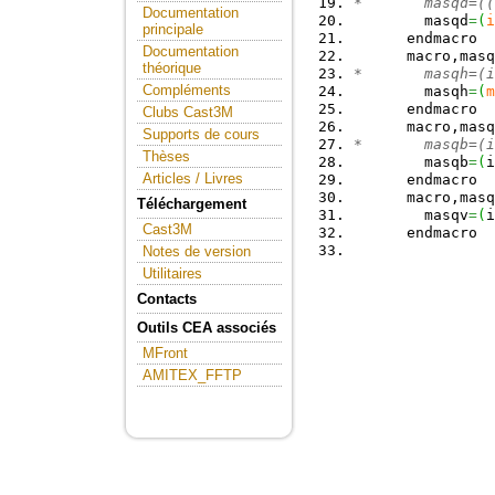
*       masqd=((
Documentation
        masqd
=
(
i
principale
      endmacro
Documentation
      macro,masq
théorique
*       masqh=(i
Compléments
        masqh
=
(
m
      endmacro
Clubs Cast3M
      macro,masq
Supports de cours
*       masqb=(i
Thèses
        masqb
=
(
i
Articles / Livres
      endmacro
      macro,masq
Téléchargement
        masqv
=
(
i
Cast3M
      endmacro
Notes de version
Utilitaires
Contacts
Outils CEA associés
MFront
AMITEX_FFTP