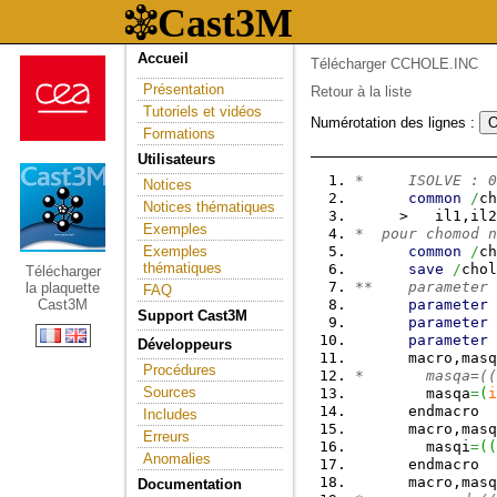
Accueil
Télécharger CCHOLE.INC
Présentation
Retour à la liste
Tutoriels et vidéos
Numérotation des lignes :
Formations
Utilisateurs
*     ISOLVE : 0
Notices
common
/
ch
Notices thématiques
     >   il1,il2
Exemples
*  pour chomod n
Exemples
common
/
ch
thématiques
save
/
chol
Télécharger
**    parameter 
la plaquette
FAQ
Cast3M
parameter
Support Cast3M
parameter
parameter
Développeurs
      macro,masq
Procédures
*       masqa=((
Sources
        masqa
=
(
i
      endmacro
Includes
      macro,masq
Erreurs
        masqi
=
(
(
Anomalies
      endmacro
      macro,masq
Documentation