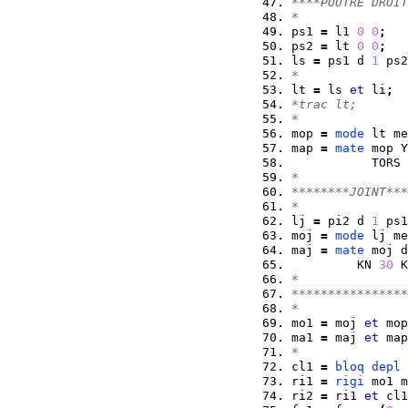
****POUTRE DROIT
*
ps1 
=
 l1 
0
0
;
ps2 
=
 lt 
0
0
;
ls 
=
 ps1 d 
1
 ps2
*
lt 
=
 ls 
et
 li
;
*trac lt;
*
mop 
=
mode
 lt me
map 
=
mate
 mop Y
           TORS 
* 
********JOINT***
*
lj 
=
 pi2 d 
1
 ps1
moj 
=
mode
 lj me
maj 
=
mate
 moj d
         KN 
30
 K
*
****************
*
mo1 
=
 moj 
et
 mop
ma1 
=
 maj 
et
 map
*
cl1 
=
bloq
depl
ri1 
=
rigi
 mo1 m
ri2 
=
 ri1 
et
 cl1