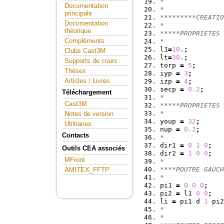
*
Documentation
*
principale
*********CREATIO
Documentation
*
théorique
*****PROPRIETES 
Compléments
*
l1
=
10
.
;
Clubs Cast3M
lt
=
30
.
;
Supports de cours
torp 
=
5
;
Thèses
iyp 
=
3
;
Articles / Livres
izp 
=
4
;
secp 
=
0.2
;
Téléchargement
*
Cast3M
*****PROPRIETES 
*
Notes de version
youp 
=
32
;
Utilitaires
nup 
=
0.2
;
Contacts
*
dir1 
=
0
1
0
;
Outils CEA associés
dir2 
=
1
0
0
;
MFront
*
****POUTRE GAUCH
AMITEX_FFTP
*
pi1 
=
0
0
0
;
pi2 
=
 l1 
0
0
;
li 
=
 pi1 d 
1
 pi2
*
*