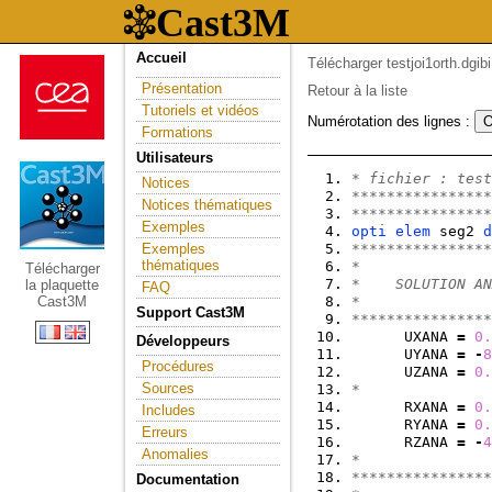
Accueil
Télécharger testjoi1orth.dgibi
Présentation
Retour à la liste
Tutoriels et vidéos
Numérotation des lignes :
Formations
Utilisateurs
* fichier : test
Notices
****************
Notices thématiques
****************
Exemples
opti
elem
 seg2 
d
Exemples
****************
thématiques
*               
Télécharger
*    SOLUTION AN
la plaquette
FAQ
Cast3M
*               
Support Cast3M
****************
      UXANA 
=
0.
Développeurs
      UYANA 
=
-
8
Procédures
      UZANA 
=
0.
Sources
*               
      RXANA 
=
0.
Includes
      RYANA 
=
0.
Erreurs
      RZANA 
=
-
4
Anomalies
*               
****************
Documentation