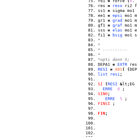
fo1 
=
 force 
(
0
. 
res 
=
reso
 ri2 f
ss1 
=
 sigma mo1 
ee1 
=
epsi
 mo1 m
gr1 
=
grad
 mo1 m
gf1 
=
graf
 mo1 m
sss 
=
elas
 mo1 e
fi1 
=
bsig
 mo1 s
*
*
* ----------    
*
*opti donn 5;
DEPA1 
=
EXTR
 res
RESI
=
ABS
(
(
DEP
list
resi
;
SI
(
RESI
&
lt
;
EG 
ERRE
0
;
SINO
;
ERRE
5
;
FINSI
;
FIN
;