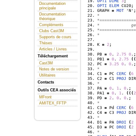
OPTI
DIME
3
;
Documentation
OPTI
ELEM
 CU20
;
principale
GRAPH 
=
MOT
 'N'
;
Documentation
*
théorique
*===============
Compléments
*             ge
*===============
Clubs Cast3M
*
Supports de cours
Thèses
K 
=
2
;
Articles / Livres
PB 
=
0
. 
2.75
0
.
;
Téléchargement
PB1 
=
0
. 
2.75
(
(
Cast3M
PC 
=
3.25
0
. 
0
.
;
*
Notes de version
C1 
=
 PC 
CERC
(
6
Utilitaires
C2 
=
 C1 
PROJ
 DIR
Contacts
*
PA 
=
0
. 
1
. 
0
.
;
Outils CEA associés
PA1 
=
0
. 
1
. 
(
(
(
2
MFront
PD 
=
2
. 
0
. 
0
.
;
*
AMITEX_FFTP
C3 
=
 Pd 
CERC
(
6
C4 
=
 C3 
PROJ
 DIR
*
D1 
=
 PA 
DROI
(
2
D3 
=
 PC 
DROI
(
2
*