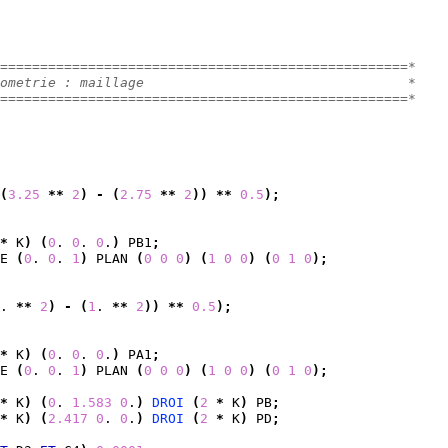
===================================================*
ometrie : maillage                                 *
===================================================*
(
3.25
**
2
)
-
(
2.75
**
2
)
)
**
0.5
)
;
*
 K
)
(
0
. 
0
. 
0
.
)
 PB1
;
E 
(
0
. 
0
. 
1
)
 PLAN 
(
0
0
0
)
(
1
0
0
)
(
0
1
0
)
;
. 
**
2
)
-
(
1
. 
**
2
)
)
**
0.5
)
;
*
 K
)
(
0
. 
0
. 
0
.
)
 PA1
;
E 
(
0
. 
0
. 
1
)
 PLAN 
(
0
0
0
)
(
1
0
0
)
(
0
1
0
)
;
*
 K
)
(
0
. 
1.583
0
.
)
DROI
(
2
*
 K
)
 PB
;
*
 K
)
(
2.417
0
. 
0
.
)
DROI
(
2
*
 K
)
 PD
;