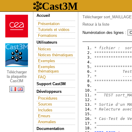
Accueil
Télécharger sort_MAILLAGE.
Présentation
Retour à la liste
Tutoriels et vidéos
Numérotation des lignes :
Formations
Utilisateurs
* fichier :  sor
Notices
****************
Notices thématiques
****************
Exemples
Exemples
****************
thématiques
*           Test
Télécharger
*           ----
la plaquette
FAQ
Cast3M
****************
Support Cast3M
*_______________
Développeurs
*   TEST sort_MA
Procédures
*               
Sources
* Sortie d'un MA
* Relecture avec
Includes
Erreurs
* Cas-Test de Ve
Anomalies
*_______________
*
Documentation