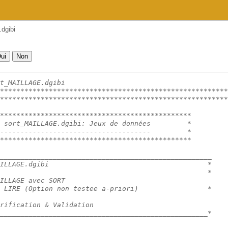
dgibi
t_MAILLAGE.dgibi
********************************************************
********************************************************
***********************************************
 sort_MAILLAGE.dgibi: Jeux de données         *
-------------------------------------         *
***********************************************
____________________________________________________
ILLAGE.dgibi                                       *
                                                   *
ILLAGE avec SORT
 LIRE (Option non testee a-priori)                 *
rification & Validation
___________________________________________________*