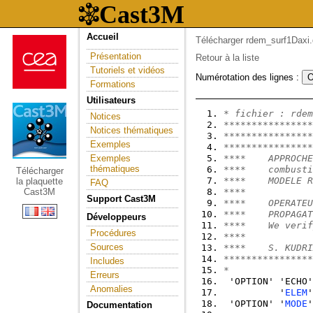
Accueil
Télécharger rdem_surf1Daxi.
Présentation
Retour à la liste
Tutoriels et vidéos
Numérotation des lignes :
Formations
Utilisateurs
* fichier : rdem
Notices
****************
Notices thématiques
****************
Exemples
****************
Exemples
****    APPROCHE
thématiques
****    combusti
Télécharger
****    MODELE R
la plaquette
FAQ
Cast3M
****            
Support Cast3M
****    OPERATEU
****    PROPAGAT
Développeurs
****    We verif
Procédures
****            
Sources
****    S. KUDRI
****************
Includes
*
Erreurs
 'OPTION' 'ECHO'
Anomalies
          '
ELEM
'
 'OPTION' '
MODE
'
Documentation