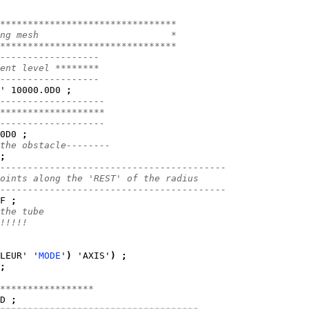
********************************
ng mesh                        *
********************************
------------------
ent level ********
------------------
' 10000.0D0 
;
-------------------
*******************
-------------------            
0D0 
;
the obstacle-------- 
;
-----------------------------------------
oints along the 'REST' of the radius 
-----------------------------------------
F 
;
the tube
!!!!!
LEUR' '
MODE
'
)
 'AXIS'
)
;
;
*****************
D 
;