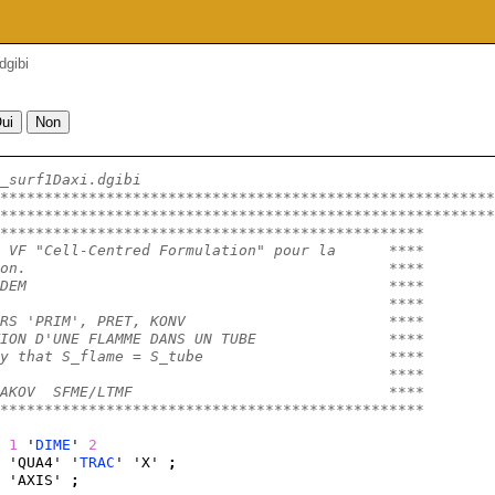
dgibi
_surf1Daxi.dgibi
********************************************************
********************************************************
************************************************
 VF "Cell-Centred Formulation" pour la      ****
on.                                         ****
DEM                                         ****
                                            ****
RS 'PRIM', PRET, KONV                       ****
ION D'UNE FLAMME DANS UN TUBE               ****
y that S_flame = S_tube                     ****
                                            ****
AKOV  SFME/LTMF                             ****
************************************************
 
1
 '
DIME
' 
2
 'QUA4' '
TRAC
' 'X' 
;
 'AXIS' 
;