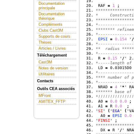
Documentation
 RAF 
=
1
;
principale
****************
Documentation
*     Constructi
théorique
****************
Compléments
*---------------
******** refinem
Clubs Cast3M
*---------------
Supports de cours
EPSI
=
0.154
 '
/
Thèses
*---------------
Articles / Livres
**  radius *****
*---------------
Téléchargement
 R 
=
0.15
 '
/
' 2.
Cast3M
*-----length of 
 LD 
=
 0.03015D0 
Notes de version
*---------------
Utilitaires
**** number of p
Contacts
*---------------
 NRAD 
=
4
 '
*
' RA
Outils CEA associés
******* base of 
MFront
*!!!!!!!!!!!!!!!
 A0 
=
0.0
0.0
;
AMITEX_FFTP
 A1 
=
 R 
0.0
;
'
SI
' 
(
'
EGA
' 
(
'VA
  A0 
=
EPSI
0.0
'
FINSI
' 
;
****************
  DX 
=
 R '
/
' NRA