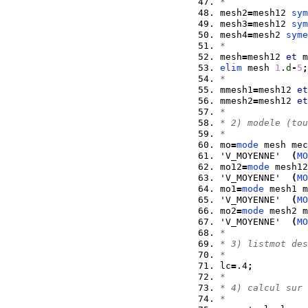
*
mesh2
=
mesh12 
sym
mesh3
=
mesh12 
sym
mesh4
=
mesh2 
syme
*
mesh
=
mesh12 
et
 m
elim
 mesh 
1
.
d
-
5
;
*
mmesh1
=
mesh12 
et
mmesh2
=
mesh12 
et
*
* 2) modele (tou
*
mo
=
mode
 mesh mec
'V_MOYENNE'  
(
MO
mo12
=
mode
 mesh12
'V_MOYENNE'  
(
MO
mo1
=
mode
 mesh1 m
'V_MOYENNE'  
(
MO
mo2
=
mode
 mesh2 m
'V_MOYENNE'  
(
MO
*
* 3) listmot des
*
lc
=
.4
;
*
* 4) calcul sur 
*