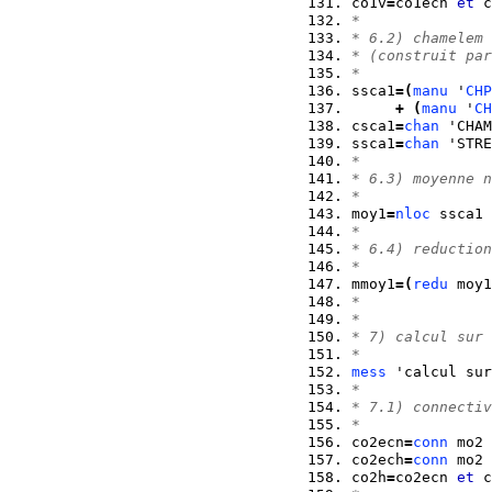
co1v
=
co1ecn 
et
 c
*
* 6.2) chamelem 
* (construit par
*
ssca1
=
(
manu
 '
CHP
+
(
manu
 '
CH
csca1
=
chan
 'CHAM
ssca1
=
chan
 'STRE
*
* 6.3) moyenne n
*
moy1
=
nloc
 ssca1 
*
* 6.4) reduction
*
mmoy1
=
(
redu
 moy1
*
*
* 7) calcul sur 
*
mess
 'calcul sur
*
* 7.1) connectiv
*
co2ecn
=
conn
 mo2 
co2ech
=
conn
 mo2 
co2h
=
co2ecn 
et
 c