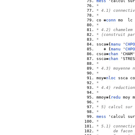
mess
 'calcul sur
*
* 4.1) connectiv
*
co 
=
conn
 mo  lc 
*
* 4.2) chamelem 
* (construit par
*
ssca
=
(
manu
 '
CHPO
+
(
manu
 '
CHPO
csca
=
chan
 'CHAM'
ssca
=
chan
 'STRES
*
* 4.3) moyenne n
*
moy
=
nloc
 ssca co
*
* 4.4) reduction
*
mmoy
=
(
redu
 moy m
*
* 5) calcul sur 
*
mess
 'calcul sur
*
* 5.1) connectiv
*      de facon 