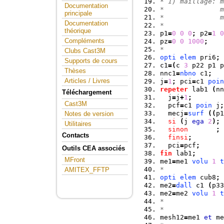
* 1) maillage: m
Documentation
*              m
principale
*              m
Documentation
*
théorique
p1
=
0
0
0
;
 p2
=
1
0
Compléments
pz
=
0
0
1000
;
*
Clubs Cast3M
opti
elem
 pri6
;
Supports de cours
c1
=
(
c 
3
 p22 p1 p
Thèses
nnc1
=
nbno
 c1
;
Articles / Livres
j
=
1
;
 pci
=
c1 
poin
repeter
 lab1 
(
nn
Téléchargement
  j
=
j
+
1
;
Cast3M
  pcf
=
c1 
poin
 j
;
  mecj
=
surf
(
(
p1
Notes de version
si
(
j 
ega
2
)
;
 
Utilitaires
sinon
;
 
Contacts
finsi
;
  pci
=
pcf
;
Outils CEA associés
fin
 lab1
;
MFront
me1
=
me1 
volu
1
t
*
AMITEX_FFTP
opti
elem
 cub8
;
me2
=
dall
 c1 
(
p33
me2
=
me2 
volu
1
t
*
*
mesh12
=
me1 
et
 me