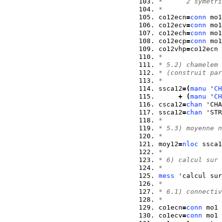
*      2 symetri
*
co12ecn
=
conn
 mo1
co12ecv
=
conn
 mo1
co12ech
=
conn
 mo1
co12ecp
=
conn
 mo1
co12vhp
=
co12ecn 
*
* 5.2) chamelem 
* (construit par
*
ssca12
=
(
manu
 '
CH
+
(
manu
 '
CH
csca12
=
chan
 'CHA
ssca12
=
chan
 'STR
*
* 5.3) moyenne n
*
moy12
=
nloc
 ssca1
*
* 6) calcul sur 
*
mess
 'calcul sur
*
* 6.1) connectiv
*
co1ecn
=
conn
 mo1 
co1ecv
=
conn
 mo1 