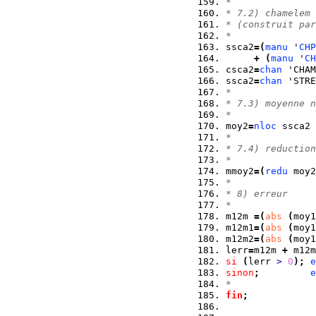
*
* 7.2) chamelem 
* (construit par
*
ssca2
=
(
manu
 '
CHP
+
(
manu
 '
CH
csca2
=
chan
 'CHAM
ssca2
=
chan
 'STRE
*
* 7.3) moyenne n
*
moy2
=
nloc
 ssca2 
*
* 7.4) reduction
*
mmoy2
=
(
redu
 moy2
*
* 8) erreur
*
m12m 
=
(
abs
(
moy1
m12m1
=
(
abs
(
moy1
m12m2
=
(
abs
(
moy1
lerr
=
m12m 
+
 m12m
si
(
lerr 
>
0
)
;
e
sinon
;
e
*
fin
;