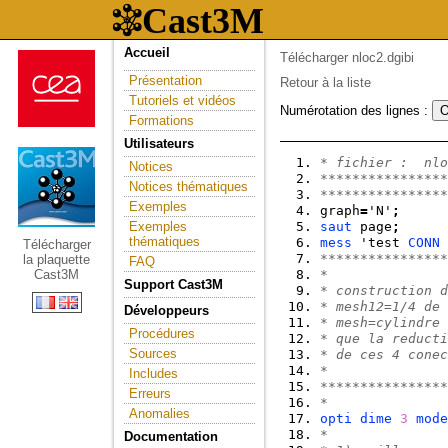
Accueil
Télécharger nloc2.dgibi
Présentation
Retour à la liste
Tutoriels et vidéos
Numérotation des lignes :
Formations
Utilisateurs
* fichier :  nlo
Notices
****************
Notices thématiques
****************
Exemples
graph
=
'N'
;
Exemples
saut
 page
;
thématiques
mess
 'test 
CONN
Télécharger
****************
la plaquette
FAQ
Cast3M
*
Support Cast3M
* construction d
* mesh12=1/4 de 
Développeurs
* mesh=cylindre 
Procédures
* que la reducti
Sources
* de ces 4 conec
*
Includes
****************
Erreurs
*
Anomalies
opti
dime
3
mode
*
Documentation