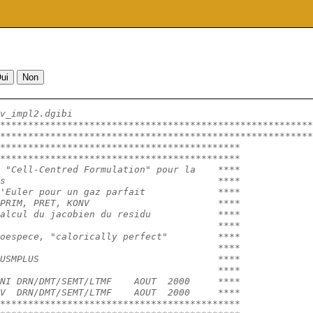
i
v_impl2.dgibi
********************************************************
********************************************************
*******************************************
*******************************************
 "Cell-Centred Formulation" pour la    ****
s                                      ****
'Euler pour un gaz parfait             ****
PRIM, PRET, KONV                       ****
alcul du jacobien du residu            ****
                                       ****
oespece, "calorically perfect"         ****
                                       ****
USMPLUS                                ****
                                       ****
NI DRN/DMT/SEMT/LTMF    AOUT  2000     ****
V  DRN/DMT/SEMT/LTMF    AOUT  2000     ****
*******************************************