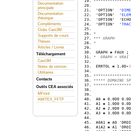
****************
Documentation
principale
 'OPTION'  '
DIME
Documentation
 'OPTION'  '
ELEM
théorique
 'OPTION'  'ECHO
Compléments
 'OPTION'  '
TRAC
Clubs Cast3M
*
Supports de cours
*** GRAPH
Thèses
*
Articles / Livres
 GRAPH 
=
 FAUX 
;
Téléchargement
*  GRAPH = VRAI 
Cast3M
 ERRTOL 
=
 1.0D
-
3
Notes de version
Utilitaires
****************
Contacts
***** DOMAINE SP
****************
Outils CEA associés
MFront
 A0 
=
 0.0D0 0.0D
AMITEX_FFTP
 A1 
=
 1.0D0 0.0D
 A2 
=
 2.0D0 0.0D
 A3 
=
 3.0D0 0.0D
 A0A1 
=
 A0 'DROI
 A1A2 
=
 A1 'DROI