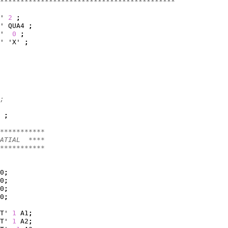
*******************************************
' 
2
;
' QUA4 
;
'  
0
;
' 'X' 
;
;
;
***********
ATIAL  ****
***********
0
;
0
;
0
;
0
;
T' 
1
 A1
;
T' 
1
 A2
;