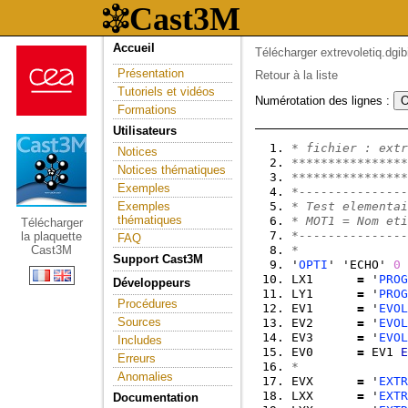
Accueil
Télécharger extrevoletiq.dgib
Présentation
Retour à la liste
Tutoriels et vidéos
Numérotation des lignes :
Formations
Utilisateurs
* fichier : extr
Notices
****************
Notices thématiques
****************
Exemples
*---------------
Exemples
* Test elementai
thématiques
* MOT1 = Nom eti
Télécharger
*---------------
la plaquette
FAQ
Cast3M
*               
Support Cast3M
'
OPTI
' 'ECHO' 
0
LX1      
=
 '
PROG
Développeurs
LY1      
=
 '
PROG
Procédures
EV1      
=
 '
EVOL
Sources
EV2      
=
 '
EVOL
EV3      
=
 '
EVOL
Includes
EV0      
=
 EV1 
E
Erreurs
*               
Anomalies
EVX      
=
 '
EXTR
LXX      
=
 '
EXTR
Documentation