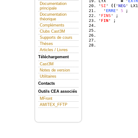
LYX      
=
 '
EXTR
Documentation
'
SI
' 
(
(
'
NEG
' LX1
principale
  '
ERRE
' 
5
;
Documentation
'
FINS
' 
;
théorique
'
FIN
' 
;
Compléments
Clubs Cast3M
Supports de cours
Thèses
Articles / Livres
Téléchargement
Cast3M
Notes de version
Utilitaires
Contacts
Outils CEA associés
MFront
AMITEX_FFTP