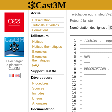
Accueil
Télécharger equ_chaleurVF2
Présentation
Retour à la liste
Tutoriels et vidéos
Numérotation des lignes :
Formations
Utilisateurs
* fichier :  equ
Notices
****************
Notices thématiques
****************
Exemples
****************
Exemples
* NOM         :
thématiques
* ___
Télécharger
*
la plaquette
FAQ
Cast3M
* DESCRIPTION : 
Support Cast3M
* ___________
*
Développeurs
*               
Procédures
*               
Sources
*
*               
Includes
*               
Erreurs
*               
Anomalies
*               
*               
Documentation