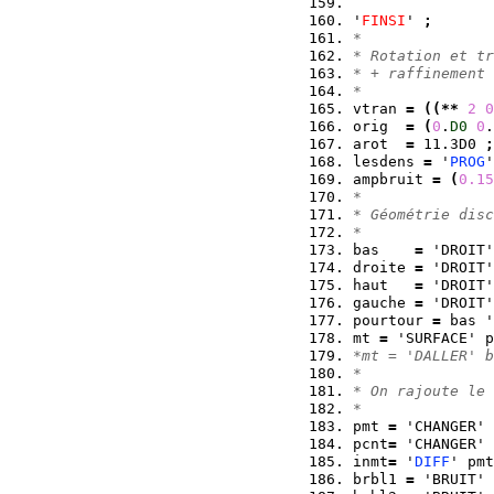
'
FINSI
' 
;
*
* Rotation et tr
* + raffinement
*
vtran 
=
(
(
**
2
0
orig  
=
(
0
.
D0
0
.
arot  
=
 11.3D0 
;
lesdens 
=
 '
PROG
'
ampbruit 
=
(
0.15
*
* Géométrie disc
*
bas    
=
 'DROIT'
droite 
=
 'DROIT'
haut   
=
 'DROIT'
gauche 
=
 'DROIT'
pourtour 
=
 bas '
mt 
=
 'SURFACE' p
*mt = 'DALLER' b
*
* On rajoute le 
*
pmt 
=
 'CHANGER' 
pcnt
=
 'CHANGER' 
inmt
=
 '
DIFF
' pmt
brbl1 
=
 'BRUIT' 