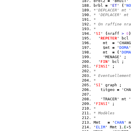
brbl2 
=
 'BRUIT' 
brbl 
=
 '
ET
' 
(
'
NO
*'DEPLACER' mt '
* 'DEPLACER' mt 
*
* On raffine nra
*
'
SI
' 
(
nraff 
>
0
)
  '
REPETER
' bcl 
    mt  
=
 'CHANG
    $mt 
=
 '
DOMA
'
    mt  
=
(
'
DOMA
    'MENAGE' 
;
  '
FIN
' bcl 
;
'
FINSI
' 
;
*
* Eventuellement
*
'
SI
' graph 
;
   titgeo 
=
 'CHA
                
   'TRACER' mt '
'
FINSI
' 
;
*
* Modèles
*
Mmt   
=
 '
CHAN
' m
'
ELIM
' Mmt 1.
E
-
5