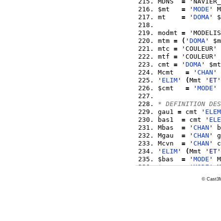
MDNS  
=
 'NAVIER_
$mt   
=
 '
MODE
' M
mt    
=
 '
DOMA
' $
modmt 
=
 'MODELIS
mtm 
=
(
'
DOMA
' $m
mtc 
=
 'COULEUR' 
mtf 
=
 'COULEUR' 
cmt 
=
 '
DOMA
' $mt
Mcmt   
=
 '
CHAN
' 
'
ELIM
' 
(
Mmt '
ET
'
$cmt   
=
 '
MODE
' 
* DEFINITION DES
gau1 
=
 cmt '
ELEM
bas1  
=
 cmt '
ELE
Mbas  
=
 '
CHAN
' b
Mgau  
=
 '
CHAN
' g
Mcvn  
=
 '
CHAN
' c
'
ELIM
' 
(
Mmt '
ET
'
$bas  
=
 '
MODE
' M
$gau  
=
 '
MODE
' M
$cvn  
=
 '
MODE
' M
© Cast3M
cvn   
=
 '
DOMA
' $
cdir 
=
 'MANUEL' 
pdir1 
=
 'MANUEL'
pdir2 
=
 'MANUEL'