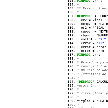
FINPROC
 err 
;
*
** Erreur L2 ent
*
DEBPROC
 CALCERR2
  er2 
=
 vitp1 '
-
  compv  
=
 'EXTR
  er2 
=
 'PSCAL' 
  suppv  
=
 'EXTR
  chpun 
=
 'MANUE
  voltot 
=
 '
XTY
'
  error 
=
 '
XTY
' 
  error 
=
 error 
  error 
=
 error 
FINPROC
 error 
;
*
* Procédure para
* renvoyant l'er
* On calcule une
* (équations de 
*
'
DEBPROC
' CALCUL
*nraff=2 ;
*
* titre global p
*
titglob 
=
 'CHAIN
*