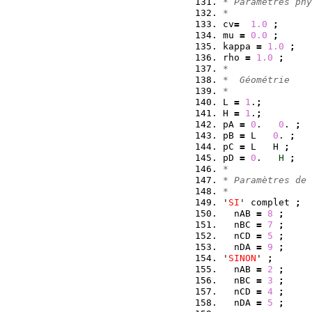
* Paramètres phy
*
cv
=
1.0
;
mu 
=
0.0
;
kappa 
=
1.0
;
rho 
=
1.0
;
*
*  Géométrie
*
L 
=
1
.
;
H 
=
1
.
;
pA 
=
0
.   
0
. 
;
pB 
=
 L   
0
. 
;
pC 
=
 L   H 
;
pD 
=
0
.   
H
;
*
* Paramètres de 
*
'
SI
' complet 
;
  nAB 
=
8
;
  nBC 
=
7
;
  nCD 
=
5
;
  nDA 
=
9
;
'
SINON
' 
;
  nAB 
=
2
;
  nBC 
=
3
;
  nCD 
=
4
;
  nDA 
=
5
;