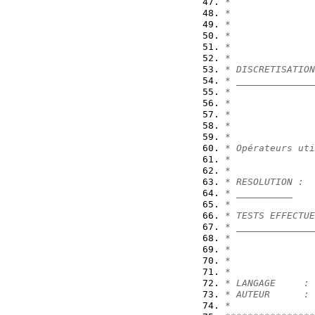
*
*               
*
*               
*
*
* DISCRETISATION
* ______________
*
*
*
*
*
* Opérateurs uti
*               
*
* RESOLUTION :  
* __________    
*
* TESTS EFFECTUE
* ______________
*               
*
*
*
* LANGAGE     : 
* AUTEUR      : 
*               