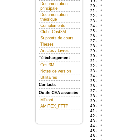
*               
Documentation
*               
principale
*               
Documentation
*               
théorique
*               
Compléments
*               
*
Clubs Cast3M
*
Supports de cours
*               
Thèses
*               
Articles / Livres
*
*               
Téléchargement
*
Cast3M
*               
*
Notes de version
*               
Utilitaires
*               
Contacts
*               
*               
Outils CEA associés
*
MFront
*               
*
AMITEX_FFTP
*               
*
*               
*               
*               
*               