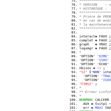
****************
* VERSION    : v
* HISTORIQUE :
****************
* Prière de PREN
* en cas de modi
* la maintenance
****************
interact
=
 FAUX 
;
complet 
=
 FAUX 
;
graph   
=
 VRAI 
;
logxmgr 
=
 FAUX 
;
*
'OPTION' '
DIME
' 
'OPTION' '
ISOV
' 
'OPTION' 'ECHO' 
nbisov 
=
15
;
'
SI
' 
(
'
NON
' inte
  'OPTION' '
TRAC
  'OPTION' '
ISOV
'
FINSI
' 
;
*
** Erreur Linfin
*
DEBPROC
 CALCERR 
  AUX 
=
(
vitp1 
-
  err 
=
MAXI
(
AU