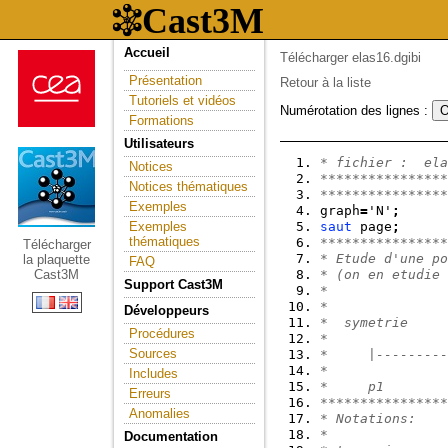
Accueil
Télécharger elas16.dgibi
Présentation
Retour à la liste
Tutoriels et vidéos
Numérotation des lignes :
Formations
Utilisateurs
* fichier :  ela
Notices
****************
Notices thématiques
****************
Exemples
graph
=
'N'
;
Exemples
saut
 page
;
thématiques
****************
Télécharger
* Etude d'une po
la plaquette
FAQ
Cast3M
* (on en etudie 
Support Cast3M
*
*
Développeurs
*  symetrie     
Procédures
*
Sources
*     |---------
*               
Includes
*     p1        
Erreurs
****************
Anomalies
* Notations:
*
Documentation