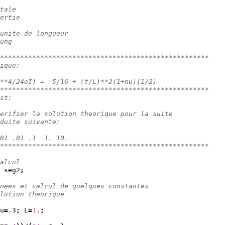
tale
ertie
unite de longueur
ung
****************************************************
ique:
**4/24eI) =  5/16 + (t/L)**2(1+nu)(1/2) 
****************************************************
st:
erifier la solution theorique pour la suite
duite suivante:
01 .01 .1  1. 10.
****************************************************
alcul
 seg2
;
nees et calcul de quelques constantes
lution theorique
u
=
.3
;
 L
=
1
.
;