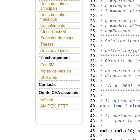
* t =epaisseur
Documentation
* L =longueur to
principale
* I =moment d'in
Documentation
*
théorique
* q =charge par 
Compléments
* e =module d'Yo
* nu=Poisson
Clubs Cast3M
****************
Supports de cours
* Solution theor
Thèses
*
Articles / Livres
* deflection/(qL
****************
Téléchargement
* Objectif du te
Cast3M
*
* on cherche a v
Notes de version
* d'epaisseur re
Utilitaires
*
Contacts
* t/L = .0001 .0
****************
Outils CEA associés
* 
MFront
* 1) option de c
opti
dime
3
elem
AMITEX_FFTP
*
* 2) quelques do
*     pour la so
*
q
=
1
.
;
 e
=
1.
e10
;
 n
*