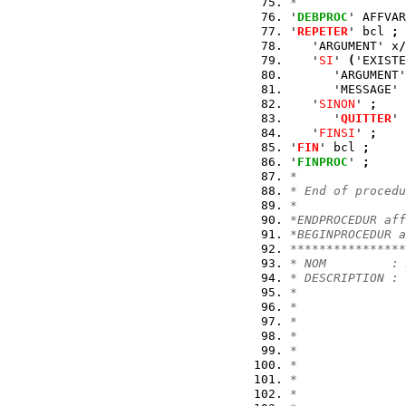
*
'
DEBPROC
' AFFVAR
'
REPETER
' bcl 
;
   'ARGUMENT' x
/
   '
SI
' 
(
'EXISTE
      'ARGUMENT'
      'MESSAGE' 
   '
SINON
' 
;
      '
QUITTER
' 
   '
FINSI
' 
;
'
FIN
' bcl 
;
'
FINPROC
' 
;
*
* End of procedu
*
*ENDPROCEDUR aff
*BEGINPROCEDUR a
****************
* NOM         : 
* DESCRIPTION : 
*               
*               
*               
*               
*               
*               
*
*