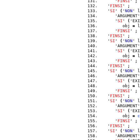
      '
FINSI
' 
;
   '
FINSI
' 
;
   '
SI
' 
(
'
NON
' l
      'ARGUMENT'
      '
SI
' 
(
'EXI
         obj 
=
 l
      '
FINSI
' 
;
   '
FINSI
' 
;
   '
SI
' 
(
'
NON
' l
      'ARGUMENT'
      '
SI
' 
(
'EXI
         obj 
=
 l
      '
FINSI
' 
;
   '
FINSI
' 
;
   '
SI
' 
(
'
NON
' l
      'ARGUMENT'
      '
SI
' 
(
'EXI
         obj 
=
 l
      '
FINSI
' 
;
   '
FINSI
' 
;
   '
SI
' 
(
'
NON
' l
      'ARGUMENT'
      '
SI
' 
(
'EXI
         obj 
=
c
      '
FINSI
' 
;
   '
FINSI
' 
;
   '
SI
' 
(
'
NON
' l
      'ARGUMENT'