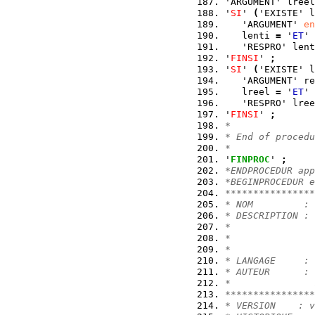
'ARGUMENT' lreel
'
SI
' 
(
'EXISTE' l
   'ARGUMENT' 
en
   lenti 
=
 '
ET
' 
   'RESPRO' lent
'
FINSI
' 
;
'
SI
' 
(
'EXISTE' l
   'ARGUMENT' re
   lreel 
=
 '
ET
' 
   'RESPRO' lree
'
FINSI
' 
;
*
* End of procedu
*
'
FINPROC
' 
;
*ENDPROCEDUR app
*BEGINPROCEDUR e
****************
* NOM         : 
* DESCRIPTION : 
*
*
*
* LANGAGE     : 
* AUTEUR      : 
*               
****************
* VERSION    : v