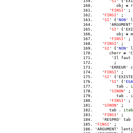
      '
SI
' 
(
'EXI
         obj 
=
 r
      '
FINSI
' 
;
   '
FINSI
' 
;
   '
SI
' 
(
'
NON
' l
      'ARGUMENT'
      '
SI
' 
(
'EXI
         obj 
=
 m
      '
FINSI
' 
;
   '
FINSI
' 
;
   '
SI
' 
(
'
NON
' l
      cherr 
=
 'C
       'Il faut 
;
      'ERREUR' c
   '
FINSI
' 
;
   '
SI
' 
(
'EXISTE
      '
SI
' 
(
'
EGA
         tab . 
i
      '
SINON
' 
;
         tab . 
i
      '
FINSI
' 
;
   '
SINON
' 
;
      tab . 
itab
   '
FINSI
' 
;
   'RESPRO' tab 
'
FINSI
' 
;
'ARGUMENT' lenti