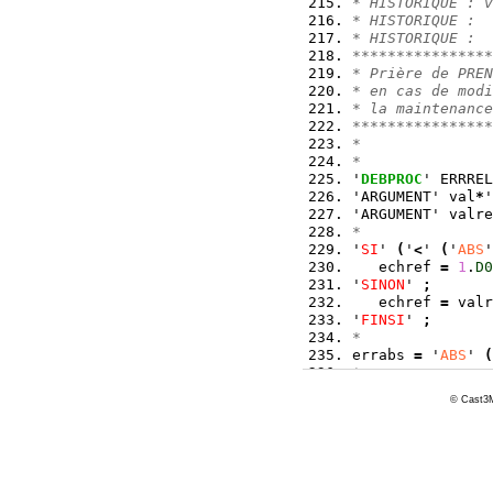
* HISTORIQUE : v
* HISTORIQUE :
* HISTORIQUE :
****************
* Prière de PREN
* en cas de modi
* la maintenance
****************
*
*
'
DEBPROC
' ERRREL
'ARGUMENT' val
*
'
'ARGUMENT' valre
*
'
SI
' 
(
'
<
' 
(
'
ABS
'
   echref 
=
1
.
D0
'
SINON
' 
;
   echref 
=
 valr
'
FINSI
' 
;
*
errabs 
=
 '
ABS
' 
(
*
'RESPRO' errabs 
© Cast3M
*
* End of procedu
*
'
FINPROC
' 
;
*ENDPROCEDUR err