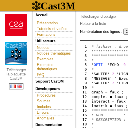
Accueil
Télécharger drop.dgibi
Présentation
Retour à la liste
Tutoriels et vidéos
Numérotation des lignes :
Formations
Utilisateurs
* fichier : drop
Notices
****************
Notices thématiques
****************
Exemples
*
Exemples
'
OPTI
' 'ECHO' 
0
thématiques
*
Télécharger
'SAUTER' 
2
 'LIGN
la plaquette
FAQ
Cast3M
'MESSAGE' ' Exec
Support Cast3M
'SAUTER' 
2
 'LIGN
*
Développeurs
graph 
=
 faux 
;
Procédures
complet 
=
 faux 
;
Sources
interact 
=
 faux 
lmatrik 
=
 faux 
;
Includes
****************
Erreurs
* NOM         : 
Anomalies
* DESCRIPTION : 
*               
Documentation