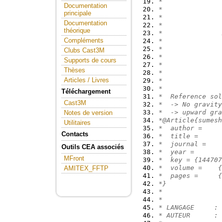
*               
Documentation
*               
principale
*               
Documentation
*
théorique
*               
Compléments
*               
*               
Clubs Cast3M
*               
Supports de cours
*               
Thèses
*               
Articles / Livres
*               
*
Téléchargement
*  Reference sol
Cast3M
*  -> No gravity
*  -> upward gra
Notes de version
*@Article{sumesh
Utilitaires
*  author =     
Contacts
*  title =      
*  journal =    
Outils CEA associés
*  year =       
MFront
*  key = {144707
*  volume =    {
AMITEX_FFTP
*  pages =     {
*}
*
*
* LANGAGE     : 
* AUTEUR      : 