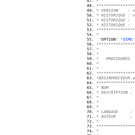
*               
****************
* VERSION    : v
* HISTORIQUE : v
* HISTORIQUE :
* HISTORIQUE :
****************
*
 'OPTION' '
DIME
'
****************
*
*
*   PROCEDURES
*
*
****************
*BEGINPROCEDUR a
****************
* NOM         : 
* DESCRIPTION : 
*
*
*
* LANGAGE     : 
* AUTEUR      : 
*               
****************
*