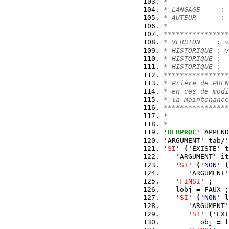
*
* LANGAGE     : 
* AUTEUR      : 
*               
****************
* VERSION    : v
* HISTORIQUE : v
* HISTORIQUE :
* HISTORIQUE :
****************
* Prière de PREN
* en cas de modi
* la maintenance
****************
*
*
'
DEBPROC
' APPEND
'ARGUMENT' tab
/
'
'
SI
' 
(
'EXISTE' t
   'ARGUMENT' it
   '
SI
' 
(
'
NON
' 
(
      'ARGUMENT'
   '
FINSI
' 
;
   lobj 
=
 FAUX 
;
   '
SI
' 
(
'
NON
' l
      'ARGUMENT'
      '
SI
' 
(
'EXI
         obj 
=
 l