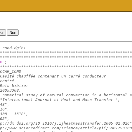
_cond.dgibi
********************************************************
********************************************************
0
;
********************************************************
CCAR_COND
Cavité chauffée contenant un carré conducteur
centré.
Refs biblio:
20053308,
 numerical study of natural convection in a horizontal e
"International Journal of Heat and Mass Transfer ",
48",
16",
308 - 3318",
05",
p://dx.doi.org/10.1016/j.ijheatmasstransfer.2005.02.026"
p://www.sciencedirect.com/science/article/pii/S001793100