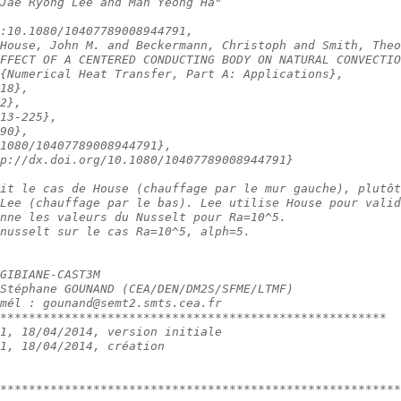
Jae Ryong Lee and Man Yeong Ha"
:10.1080/10407789008944791,
House, John M. and Beckermann, Christoph and Smith, Theo
FFECT OF A CENTERED CONDUCTING BODY ON NATURAL CONVECTIO
{Numerical Heat Transfer, Part A: Applications},
18},
2},
13-225},
90},
1080/10407789008944791},
p://dx.doi.org/10.1080/10407789008944791}
it le cas de House (chauffage par le mur gauche), plutôt
Lee (chauffage par le bas). Lee utilise House pour valid
nne les valeurs du Nusselt pour Ra=10^5.
nusselt sur le cas Ra=10^5, alph=5.
GIBIANE-CAST3M
Stéphane GOUNAND (CEA/DEN/DM2S/SFME/LTMF)
mél : gounand@semt2.smts.cea.fr
******************************************************
1, 18/04/2014, version initiale
1, 18/04/2014, création
********************************************************