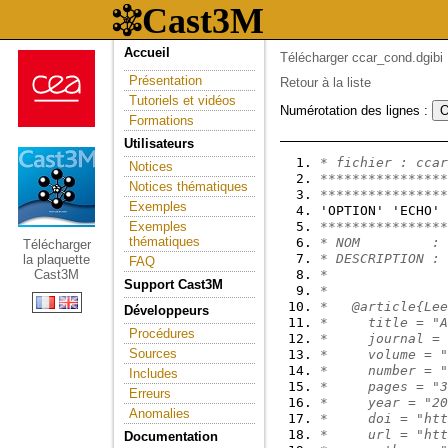
Accueil
Télécharger ccar_cond.dgibi
Présentation
Retour à la liste
Tutoriels et vidéos
Numérotation des lignes :
Formations
Utilisateurs
* fichier : ccar
Notices
****************
Notices thématiques
****************
Exemples
'OPTION' 'ECHO' 
Exemples
****************
thématiques
* NOM         : 
Télécharger
* DESCRIPTION : 
la plaquette
FAQ
Cast3M
*               
Support Cast3M
*               
*   @article{Lee
Développeurs
*     title = "A
Procédures
*     journal = 
Sources
*     volume = "
*     number = "
Includes
*     pages = "3
Erreurs
*     year = "20
Anomalies
*     doi = "htt
*     url = "htt
Documentation