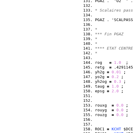
PGAZ .  'O2  ' .
* Scalaires pass
PGAZ . 'SCALPASS
*
*** Fin PGAZ
*
*
**** ETAT CENTRE
*
rog   
=
1.0
;
retg  
=
 .4291145
yh2g 
=
0.01
;
yo2g 
=
0.2
;
yh2og 
=
0.3
;
taug 
=
1.0
;
epsg 
=
2.0
;
rouxg  
=
0.0
;
rouyg  
=
0.0
;
rouzg  
=
0.0
;
ROC1 
=
KCHT
 $DCE