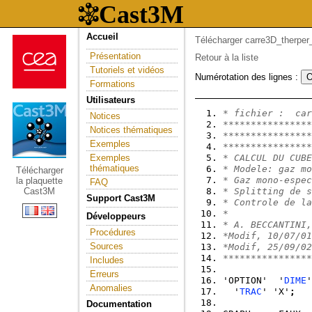
Accueil
Télécharger carre3D_therper
Présentation
Retour à la liste
Tutoriels et vidéos
Numérotation des lignes :
Formations
Utilisateurs
* fichier :  car
Notices
****************
Notices thématiques
****************
Exemples
****************
Exemples
* CALCUL DU CUBE
thématiques
* Modele: gaz mo
Télécharger
* Gaz mono-espec
la plaquette
FAQ
Cast3M
* Splitting de s
Support Cast3M
* Controle de la
*               
Développeurs
* A. BECCANTINI,
Procédures
*Modif, 10/07/01
Sources
*Modif, 25/09/02
****************
Includes
Erreurs
'OPTION'  '
DIME
'
Anomalies
  '
TRAC
' 'X'
;
Documentation