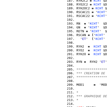
RYH2C2 
=
KCHT
 $D
RYO2C2 
=
KCHT
 $D
RYH2OC2 
=
KCHT
 $
RSCAC21 
=
 '
KCHT
'
RSCAC22 
=
 '
KCHT
'
RN  
=
 '
KCHT
'  $D
GN  
=
 '
KCHT
'  $D
RETN 
=
 '
KCHT
'  $
RSCAN 
=
(
'
KCHT
' 
  '
ET
'  
(
'
KCHT
' 
RYH2  
=
KCHT
 $D
RYO2  
=
KCHT
 $D
RYH2O 
=
KCHT
 $D
RYN 
=
  RYH2 '
ET
'
****************
*** CREATION DE 
****************
MOD1     
=
  'MOD
*
*** GRAPHIQUE DE
*