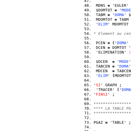
 MDNS 
=
 'EULER' 
 $DOMTOT 
=
 '
MODE
 TABM 
=
 '
DOMA
' $
 MDOMTOT 
=
 TABM 
 '
ELIM
' MDOMTOT 
* Element au cen
 PCEN 
=
(
'
DOMA
' 
 DCEN 
=
 DOMTOT '
 'ELIMINATION' 
1
 $DCEN  
=
 '
MODE
'
 TABCEN 
=
 '
DOMA
'
 MDCEN  
=
 TABCEN
 '
ELIM
' 
(
MDOMTOT
'
SI
' GRAPH 
;
 'TRACER' 
(
'
DOMA
'
FINSI
' 
;
****************
**** LA TABLE PG
****************
PGAZ 
=
 'TABLE' 
;