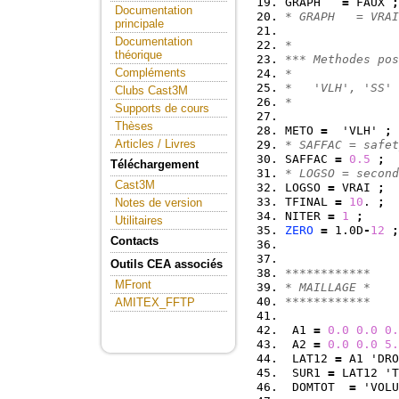
GRAPH   
=
 FAUX 
;
Documentation
* GRAPH   = VRAI
principale
Documentation
*
théorique
*** Methodes pos
Compléments
*
*   'VLH', 'SS'
Clubs Cast3M
*
Supports de cours
Thèses
METO 
=
  'VLH' 
;
Articles / Livres
* SAFFAC = safet
SAFFAC 
=
0.5
;
Téléchargement
* LOGSO = second
Cast3M
LOGSO 
=
 VRAI 
;
TFINAL 
=
10
. 
;
Notes de version
NITER 
=
1
;
Utilitaires
ZERO
=
 1.0D
-
12
;
Contacts
Outils CEA associés
************ 
MFront
* MAILLAGE *
************
AMITEX_FFTP
 A1 
=
0.0
0.0
0.
 A2 
=
0.0
0.0
5.
 LAT12 
=
 A1 'DRO
 SUR1 
=
 LAT12 'T
 DOMTOT  
=
 'VOLU