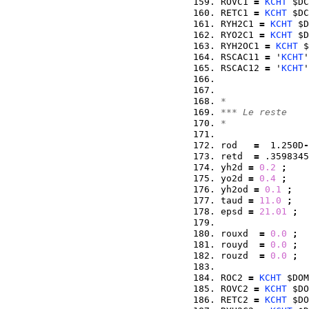
ROVC1 
=
KCHT
 $DC
RETC1 
=
KCHT
 $DC
RYH2C1 
=
KCHT
 $D
RYO2C1 
=
KCHT
 $D
RYH2OC1 
=
KCHT
 $
RSCAC11 
=
 '
KCHT
'
RSCAC12 
=
 '
KCHT
'
*
*** Le reste
*
rod   
=
  1.250D
-
retd  
=
 .3598345
yh2d 
=
0.2
;
yo2d 
=
0.4
;
yh2od 
=
0.1
;
taud 
=
11.0
;
epsd 
=
21.01
;
rouxd  
=
0.0
;
rouyd  
=
0.0
;
rouzd  
=
0.0
;
ROC2 
=
KCHT
 $DOM
ROVC2 
=
KCHT
 $DO
RETC2 
=
KCHT
 $DO