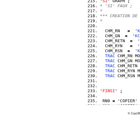
'
SI
' GRAPH 
;
* 'SI' FAUX ;
*
*** CREATION DE 
*
  CHM_RN   
=
  '
K
  CHM_GN  
=
  '
KC
  CHM_RETN  
=
  '
  CHM_RYN   
=
  '
  CHM_RSN  
=
  '
K
TRAC
 CHM_RN MO
TRAC
 CHM_GN MO
TRAC
 CHM_RETN 
TRAC
 CHM_RYN M
TRAC
 CHM_RSN M
'
FINSI
' 
;
 RN0 
=
 'COPIER' 
 GN0 
=
 'COPIER' 
 RETN0 
=
 'COPIER
© Cast3M
 RYN0 
=
 'COPIER'
 RSCAN0 
=
 'COPIE
*
**** Parameter f