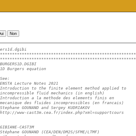
ers1d.dgibi
********************************************************
********************************************************
BURGERS1D.DGIBI
1D Burgers equation
See:
ENSTA Lecture Notes 2021
Introduction to the finite element method applied to
incompressible fluid mechanics (in english)
Introduction a la methode des elements finis en
mecanique des fluides incompressibles (en francais)
Stephane GOUNAND and Sergey KUDRIAKOV
http://www-cast3m.cea.fr/index.php?xml=supportcours
GIBIANE-CAST3M
Stéphane GOUNAND (CEA/DEN/DM2S/SFME/LTMF)