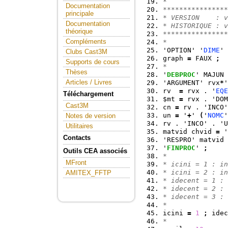
*               
Documentation
****************
principale
* VERSION    : v
Documentation
* HISTORIQUE : v
théorique
****************
Compléments
*
'OPTION' '
DIME
' 
Clubs Cast3M
graph 
=
 FAUX 
;
Supports de cours
*
Thèses
'
DEBPROC
' MAJUN 
Articles / Livres
'ARGUMENT' rvx
*
'
rv  
=
 rvx . '
EQE
Téléchargement
$mt 
=
 rvx . 'DOM
Cast3M
cn 
=
 rv . 'INCO'
un 
=
 '
+
' 
(
'
NOMC
'
Notes de version
rv . 'INCO' . 'U
Utilitaires
matvid chvid 
=
 '
Contacts
'RESPRO' matvid 
'
FINPROC
' 
;
Outils CEA associés
*
MFront
* icini = 1 : in
* icini = 2 : in
AMITEX_FFTP
* idecent = 1 : 
* idecent = 2 : 
* idecent = 3 : 
*
icini 
=
1
;
 idec
*