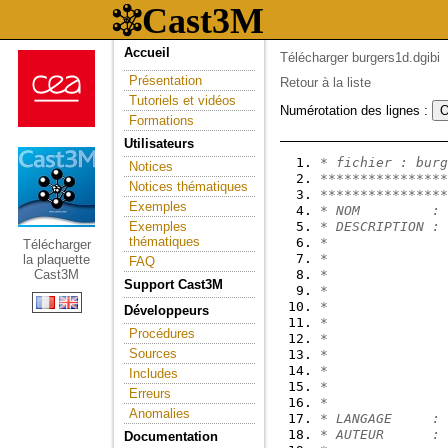
Accueil
Télécharger burgers1d.dgibi
Présentation
Retour à la liste
Tutoriels et vidéos
Numérotation des lignes :
Formations
Utilisateurs
* fichier : burg
Notices
****************
Notices thématiques
****************
Exemples
* NOM         : 
Exemples
* DESCRIPTION : 
thématiques
*
Télécharger
*               
la plaquette
FAQ
Cast3M
*               
Support Cast3M
*               
*               
Développeurs
*               
Procédures
*               
Sources
*               
*               
Includes
*
Erreurs
*
Anomalies
* LANGAGE     : 
* AUTEUR      : 
Documentation