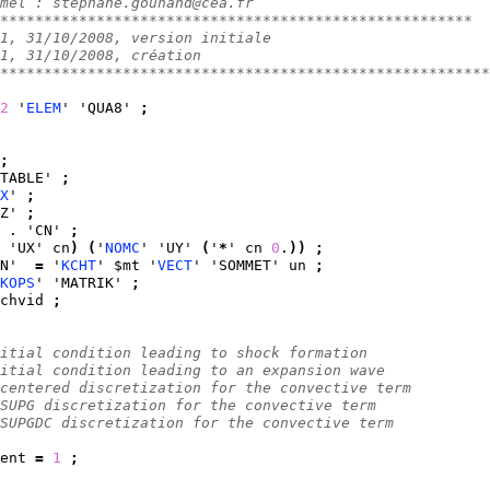
mél : stephane.gounand@cea.fr
******************************************************
1, 31/10/2008, version initiale
1, 31/10/2008, création
********************************************************
2
 '
ELEM
' 'QUA8' 
;
;
TABLE' 
;
X
' 
;
Z' 
;
 . 'CN' 
;
 'UX' cn
)
(
'
NOMC
' 'UY' 
(
'
*
' cn 
0
.
)
)
;
N'  
=
 '
KCHT
' $mt '
VECT
' 'SOMMET' un 
;
KOPS
' 'MATRIK' 
;
chvid 
;
itial condition leading to shock formation
itial condition leading to an expansion wave
centered discretization for the convective term
SUPG discretization for the convective term
SUPGDC discretization for the convective term
ent 
=
1
;