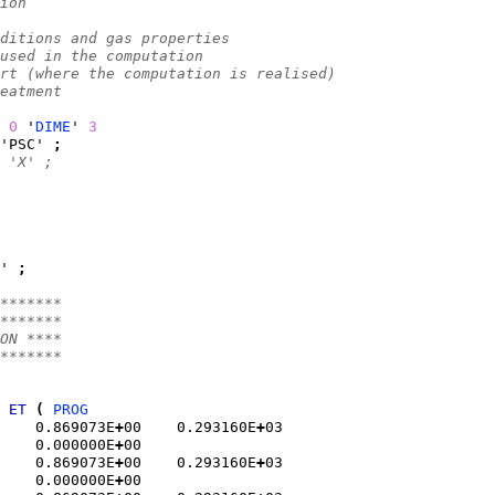
ion
ditions and gas properties
used in the computation
rt (where the computation is realised)
eatment
 
0
 '
DIME
' 
3
'PSC' 
;
 'X' ;
' 
;
*******
*******
ON ****
*******
 
ET
(
PROG
    0.869073E
+
00    0.293160E
+
03
    0.000000E
+
00
    0.869073E
+
00    0.293160E
+
03
    0.000000E
+
00