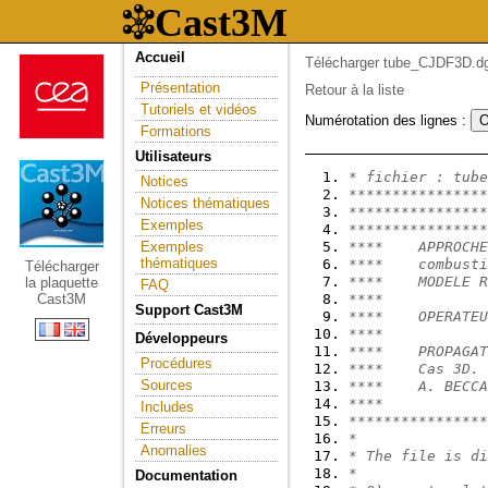
Accueil
Télécharger tube_CJDF3D.dg
Présentation
Retour à la liste
Tutoriels et vidéos
Numérotation des lignes :
Formations
Utilisateurs
* fichier : tube
Notices
****************
Notices thématiques
****************
Exemples
****************
Exemples
****    APPROCHE
thématiques
****    combusti
Télécharger
****    MODELE R
la plaquette
FAQ
Cast3M
****            
Support Cast3M
****    OPERATEU
****            
Développeurs
****    PROPAGAT
Procédures
****    Cas 3D. 
Sources
****    A. BECCA
****            
Includes
****************
Erreurs
*
Anomalies
* The file is di
*
Documentation