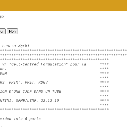
ibi
_CJDF3D.dgibi
********************************************************
********************************************************
************************************************
 VF "Cell-Centred Formulation" pour la      ****
on.                                         ****
DEM                                         ****
                                            ****
RS 'PRIM', PRET, KONV                       ****
                                            ****
ION D'UNE CJDF DANS UN TUBE                 ****
                                            ****
NTINI, SFME/LTMF, 22.12.10                  ****
                                            ****
************************************************
vided into 6 parts