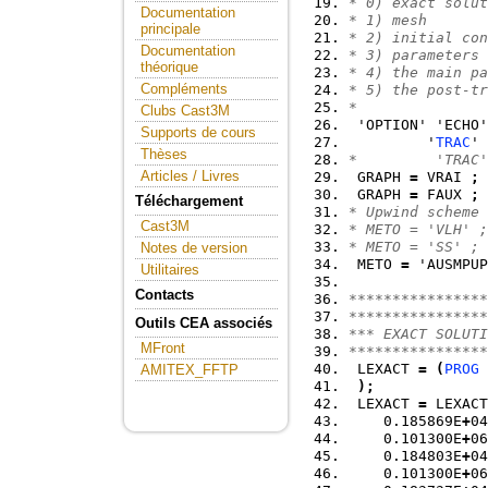
* 0) exact solut
Documentation
* 1) mesh
principale
* 2) initial con
Documentation
* 3) parameters 
théorique
* 4) the main pa
Compléments
* 5) the post-tr
*
Clubs Cast3M
 'OPTION' 'ECHO'
Supports de cours
         '
TRAC
' 
Thèses
*         'TRAC'
Articles / Livres
 GRAPH 
=
 VRAI 
;
 GRAPH 
=
 FAUX 
;
Téléchargement
* Upwind scheme
Cast3M
* METO = 'VLH' ;
* METO = 'SS' ;
Notes de version
 METO 
=
 'AUSMPUP
Utilitaires
Contacts
****************
****************
Outils CEA associés
*** EXACT SOLUTI
MFront
****************
 LEXACT 
=
(
PROG
AMITEX_FFTP
)
;
 LEXACT 
=
 LEXACT
    0.185869E
+
04
    0.101300E
+
06
    0.184803E
+
04
    0.101300E
+
06