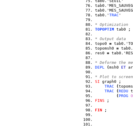
tab0.'SEUIL'    
tab0.'MES_SAUVEG
tab0.'MES_SAUVEG
tab0.'
TRAC
'     
* Optimization
TOPOPTIM
 tab0 
;
* Output data
topo0 
=
 tab0.'TO
topomsh0 
=
 tab0.
res0 
=
 tab0.'RES
* Deforme the me
DEPL
(
msh0 
ET
 ar
* Plot to screen
SI
 graph0 
;
TRAC
(
topoms
TRAC
(
REDU
 t
(
PROG
0
FINS
;
FIN
;