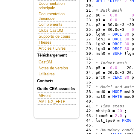
OPTI
 '
DIME
' 
2
 '
M
Documentation
principale
* Bulk mesh
Documentation
p0 
=
0.0
0
théorique
p1 
=
0.0
-
30
Compléments
p2 
=
 30.0e
-
3 
-
30
p3 
=
 30.0e
-
3   
0
Clubs Cast3M
lgn0 
=
DROI
30
 p
Supports de cours
lgn1 
=
DROI
30
 p
Thèses
lgn2 
=
DROI
30
 p
Articles / Livres
lgn3 
=
DROI
30
 p
msh0 
=
SURF
(
lgn
Téléchargement
Cast3M
* Indent mesh
p5 
=
0.0
    20.
Notes de version
p6 
=
 20.0e
-
3 20.
Utilitaires
arc0 
=
CERC
30
 p
Contacts
* Model and mate
Outils CEA associés
mod0 
=
MODE
 msh0
MFront
mat0 
=
MATE
 mod0
AMITEX_FFTP
* Time steps
nbstp0 
=
20
;
time0 
=
2.0
;
lst_tps0 
=
PROG
* Boundary condi