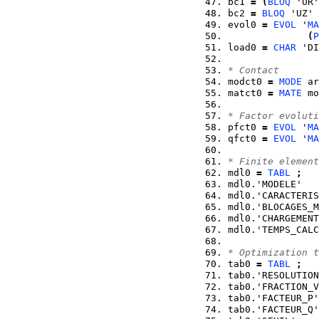
bc1 
=
(
BLOQ
 'UR'
bc2 
=
BLOQ
 'UZ' 
evol0 
=
EVOL
 '
MA
(
P
load0 
=
CHAR
 'DI
* Contact
modct0 
=
MODE
 ar
matct0 
=
MATE
 mo
* Factor evoluti
pfct0 
=
EVOL
 '
MA
qfct0 
=
EVOL
 '
MA
* Finite element
mdl0 
=
TABL
;
mdl0.'MODELE'   
mdl0.'CARACTERIS
mdl0.'BLOCAGES_M
mdl0.'CHARGEMENT
mdl0.'TEMPS_CALC
* Optimization t
tab0 
=
TABL
;
tab0.'RESOLUTION
tab0.'FRACTION_V
tab0.'FACTEUR_P'
tab0.'FACTEUR_Q'