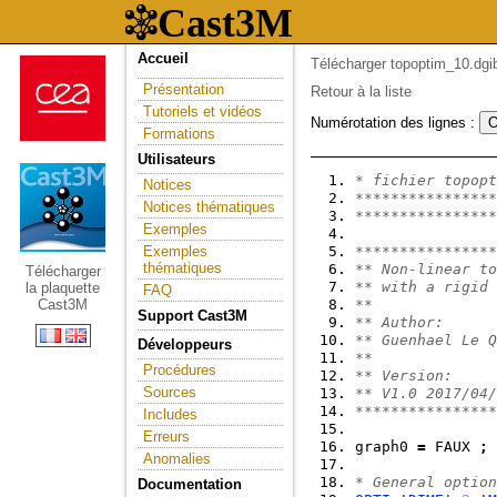
Accueil
Télécharger topoptim_10.dgib
Présentation
Retour à la liste
Tutoriels et vidéos
Numérotation des lignes :
Formations
Utilisateurs
* fichier topopt
Notices
****************
Notices thématiques
****************
Exemples
Exemples
****************
thématiques
** Non-linear to
Télécharger
** with a rigid 
la plaquette
FAQ
Cast3M
**
Support Cast3M
** Author:
** Guenhael Le Q
Développeurs
**
Procédures
** Version:
Sources
** V1.0 2017/04/
****************
Includes
Erreurs
graph0 
=
 FAUX 
;
Anomalies
* General option
Documentation