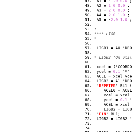
 A1 
=
-
1.0
0.0
;
 A2 
=
1.0
0.0
;
 A3 
=
2.0
0.0
;
 A4 
=
2.0
1.0
;
 A5 
=
-
2.0
1.0
;
*
**** LIGB
*
 LIGB1 
=
 A0 'DRO
* LIGB2 (On util
 xcel 
=
(
'COORDO
 ycel 
=
0.1
 '
*
' 
 ACEL 
=
 xcel yce
 LIGB2 
=
 A1 'DRO
 '
REPETER
' BL1 
(
    ACEL0 
=
 ACEL
    xcel 
=
 xcel 
    ycel 
=
0.1
 '
    ACEL 
=
 xcel 
    LIGB2 
=
 LIGB
 '
FIN
' BL1
;
 LIGB2 
=
 LIGB2 '