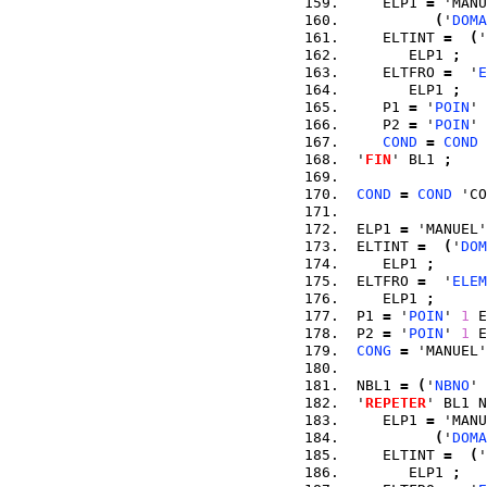
    ELP1 
=
 'MANU
(
'
DOMA
    ELTINT 
=
(
'
       ELP1 
;
    ELTFRO 
=
  '
E
       ELP1 
;
    P1 
=
 '
POIN
' 
    P2 
=
 '
POIN
' 
COND
=
COND
 
 '
FIN
' BL1 
;
COND
=
COND
 'CO
 ELP1 
=
 'MANUEL'
 ELTINT 
=
(
'
DOM
    ELP1 
;
 ELTFRO 
=
  '
ELEM
    ELP1 
;
 P1 
=
 '
POIN
' 
1
 E
 P2 
=
 '
POIN
' 
1
 E
CONG
=
 'MANUEL'
 NBL1 
=
(
'
NBNO
' 
 '
REPETER
' BL1 N
    ELP1 
=
 'MANU
(
'
DOMA
    ELTINT 
=
(
'
       ELP1 
;