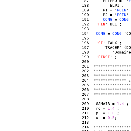
    ELTFRO 
=
  '
E
       ELP1 
;
    P1 
=
 '
POIN
' 
    P2 
=
 '
POIN
' 
CONG
=
CONG
 
 '
FIN
' BL1 
;
CONG
=
CONG
 'CO
 '
SI
' FAUX 
;
    'TRACER' 
(
DO
        'Domaine
 '
FINSI
' 
;
****************
****************
****************
************** I
****************
****************
****************
 GAMAIR 
=
1.4
;
 ro 
=
1.4
;
 p  
=
1.0
;
 u  
=
0.5
;
****************