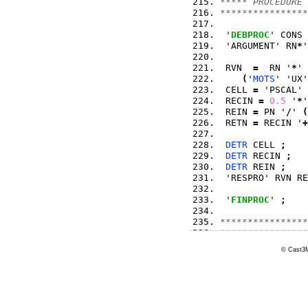
***** PROCEDURE 
****************
 '
DEBPROC
' CONS 
 'ARGUMENT' RN
*
'
 RVN  
=
  RN '
*
' 
(
'
MOTS
' 'UX'
 CELL 
=
 'PSCAL' 
 RECIN 
=
0.5
 '
*
'
 REIN 
=
 PN '
/
' 
(
 RETN 
=
 RECIN '
+
DETR
 CELL 
;
DETR
 RECIN 
;
DETR
 REIN 
;
 'RESPRO' RVN RE
 '
FINPROC
' 
;
****************
****************
****************
© Cast3M
 RN0  
=
 '
MANU
' '
        'NATURE'
 VN0  
=
(
'
MANU
' 