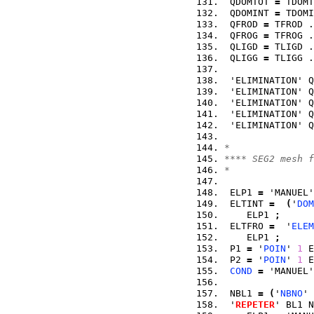
 QDOMTOT 
=
 TDOMT
 QDOMINT 
=
 TDOMI
 QFROD 
=
 TFROD .
 QFROG 
=
 TFROG .
 QLIGD 
=
 TLIGD .
 QLIGG 
=
 TLIGG .
 'ELIMINATION' Q
 'ELIMINATION' Q
 'ELIMINATION' Q
 'ELIMINATION' Q
 'ELIMINATION' Q
*
**** SEG2 mesh f
*
 ELP1 
=
 'MANUEL'
 ELTINT 
=
(
'
DOM
    ELP1 
;
 ELTFRO 
=
  '
ELEM
    ELP1 
;
 P1 
=
 '
POIN
' 
1
 E
 P2 
=
 '
POIN
' 
1
 E
COND
=
 'MANUEL'
 NBL1 
=
(
'
NBNO
' 
 '
REPETER
' BL1 N