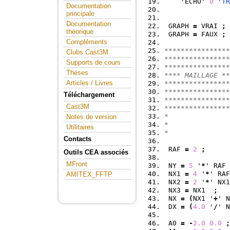
    'ECHO' 
0
 '
TR
Documentation
principale
Documentation
 GRAPH 
=
 VRAI 
;
théorique
 GRAPH 
=
 FAUX 
;
Compléments
****************
Clubs Cast3M
****************
Supports de cours
****************
Thèses
**** MAILLAGE **
Articles / Livres
****************
****************
Téléchargement
****************
Cast3M
****************
*
Notes de version
*
Utilitaires
*
Contacts
 RAF 
=
2
;
Outils CEA associés
MFront
 NY 
=
5
 '
*
' RAF 
 NX1 
=
4
 '
*
' RAF
AMITEX_FFTP
 NX2 
=
2
 '
*
' NX1
 NX3 
=
 NX1  
;
 NX 
=
(
NX1 '
+
' N
 DX 
=
(
4.0
 '
/
' N
 A0 
=
-
2.0
0.0
;