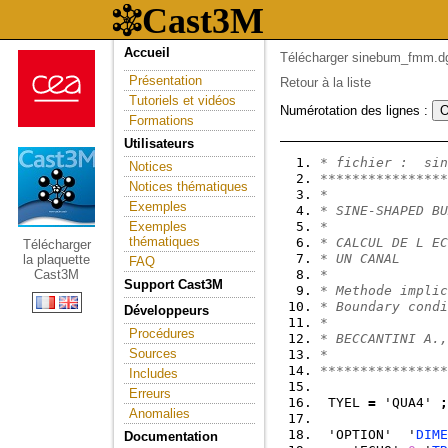
Accueil
Télécharger sinebum_fmm.dg
Présentation
Retour à la liste
Tutoriels et vidéos
Numérotation des lignes :
Formations
Utilisateurs
* fichier :  sin
Notices
****************
Notices thématiques
*               
Exemples
* SINE-SHAPED BU
Exemples
*               
thématiques
* CALCUL DE L EC
Télécharger
* UN CANAL      
la plaquette
FAQ
Cast3M
*               
Support Cast3M
* Methode implic
* Boundary condi
Développeurs
*               
Procédures
* BECCANTINI A.,
Sources
*               
****************
Includes
Erreurs
 TYEL 
=
 'QUA4' 
;
Anomalies
 'OPTION'  '
DIME
Documentation