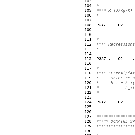
*
**** R (J/Kg/K)
*
PGAZ .  'O2  ' .
*
**** Regressions
*
PGAZ .  'O2  ' .
*
**** "Enthalpies
*     Note: ce s
*     h_i = h_i(
*           h_i(
*
PGAZ .  'O2  ' .
****************
***** DOMAINE SP
****************