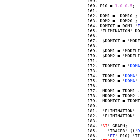
P10 
=
1.0
0.5
;
DOM1 
=
  DOM10 
;
DOM2 
=
  DOM20 
;
DOMTOT 
=
 DOM1 '
E
'ELIMINATION' DO
 $DOMTOT 
=
 'MODE
 $DOM1 
=
 'MODELI
 $DOM2 
=
 'MODELI
 TDOMTOT 
=
 '
DOMA
 TDOM1 
=
 '
DOMA
' 
 TDOM2 
=
 '
DOMA
' 
 MDOM1 
=
 TDOM1 .
 MDOM2 
=
 TDOM2 .
 MDOMTOT 
=
 TDOMT
 'ELIMINATION'  
 'ELIMINATION'  
'
SI
' GRAPH
;
   'TRACER' 
(
(
'
D
   '
ET
' P10
)
 'TI