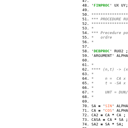
'
FINPROC
' UX UY
;
****************
*** PROCEDURE RU
****************
*
*** Precedure po
*   ordre
*
'
DEBPROC
' RUO2 
;
'ARGUMENT' ALPHA
                
*
**** (n,t) -> (x
*
*     n =  CA x 
*     t = -SA x 
*
*     UNT = DUN/
*
SA 
=
 '
SIN
' ALPHA
CA 
=
 '
COS
' ALPHA
CA2 
=
 CA 
*
 CA 
;
CASA 
=
 CA 
*
 SA 
;
SA2 
=
 SA 
*
 SA
;