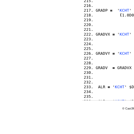
GRADP 
=
  '
KCHT
' 
(
1.0D0
GRADVX 
=
 '
KCHT
' 
GRADVY 
=
 '
KCHT
' 
GRADV  
=
 GRADVX 
 ALR 
=
 '
KCHT
' $D
 ALP 
=
 '
KCHT
' $D
© Cast3M
 ALV 
=
 '
KCHT
' $D
(
0.0
 0.0D