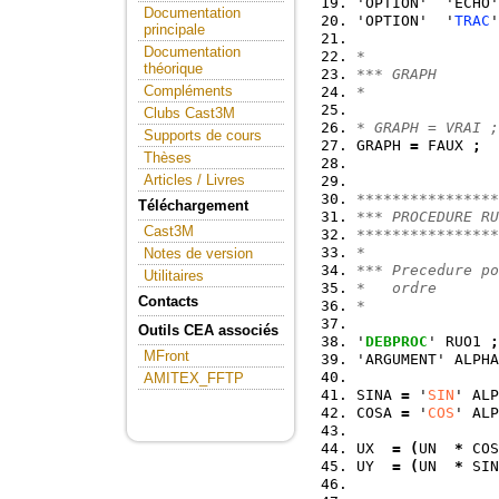
'OPTION'  'ECHO'
Documentation
'OPTION'  '
TRAC
'
principale
Documentation
*
théorique
*** GRAPH
Compléments
*
Clubs Cast3M
* GRAPH = VRAI ;
Supports de cours
GRAPH 
=
 FAUX 
;
Thèses
Articles / Livres
****************
Téléchargement
*** PROCEDURE RU
Cast3M
****************
*
Notes de version
*** Precedure po
Utilitaires
*   ordre
Contacts
*
Outils CEA associés
'
DEBPROC
' RUO1 
;
MFront
'ARGUMENT' ALPHA
AMITEX_FFTP
SINA 
=
 '
SIN
' ALP
COSA 
=
 '
COS
' ALP
UX  
=
(
UN  
*
 COS
UY  
=
(
UN  
*
 SIN