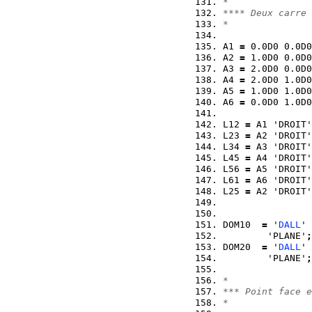
*
**** Deux carre
*
A1 
=
 0.0D0 0.0D0
A2 
=
 1.0D0 0.0D0
A3 
=
 2.0D0 0.0D0
A4 
=
 2.0D0 1.0D0
A5 
=
 1.0D0 1.0D0
A6 
=
 0.0D0 1.0D0
L12 
=
 A1 'DROIT'
L23 
=
 A2 'DROIT'
L34 
=
 A3 'DROIT'
L45 
=
 A4 'DROIT'
L56 
=
 A5 'DROIT'
L61 
=
 A6 'DROIT'
L25 
=
 A2 'DROIT'
DOM10  
=
 '
DALL
' 
        'PLANE'
;
DOM20  
=
 '
DALL
' 
        'PLANE'
;
*
*** Point face e
*