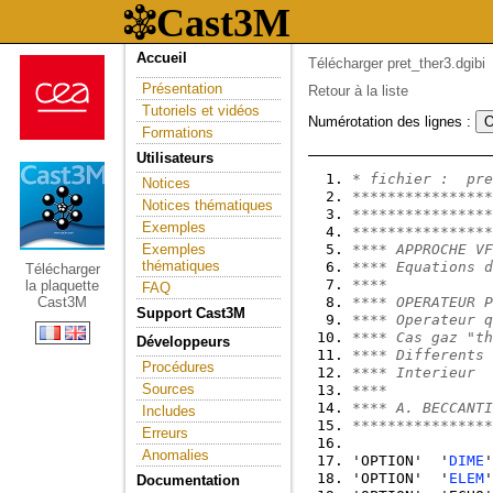
Accueil
Télécharger pret_ther3.dgibi
Présentation
Retour à la liste
Tutoriels et vidéos
Numérotation des lignes :
Formations
Utilisateurs
* fichier :  pre
Notices
****************
Notices thématiques
****************
Exemples
****************
Exemples
**** APPROCHE VF
thématiques
**** Equations d
Télécharger
****            
la plaquette
FAQ
Cast3M
**** OPERATEUR P
Support Cast3M
**** Operateur q
**** Cas gaz "th
Développeurs
**** Differents 
Procédures
**** Interieur  
Sources
****            
**** A. BECCANTI
Includes
****************
Erreurs
Anomalies
'OPTION'  '
DIME
'
'OPTION'  '
ELEM
'
Documentation