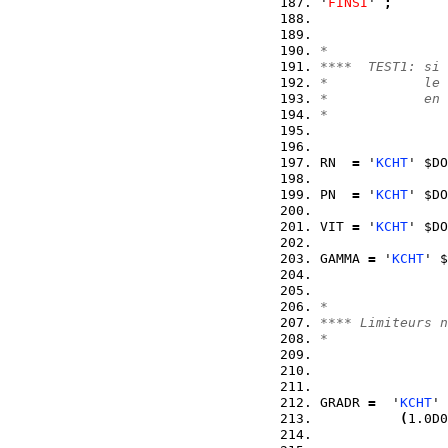
'
FINSI
' 
;
*
****  TEST1: si 
*            le 
*            en 
*
RN  
=
 '
KCHT
' $DO
PN  
=
 '
KCHT
' $DO
VIT 
=
 '
KCHT
' $DO
GAMMA 
=
 '
KCHT
' $
*
**** Limiteurs n
*
GRADR 
=
  '
KCHT
' 
(
1.0D0