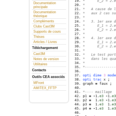
*      E_2 = 2.e
Documentation
*
principale
*   A cause de l
Documentation
*   aux 2 cas su
théorique
*
Compléments
*   3. 1er axe d
*      E_1 = 2.e
Clubs Cast3M
*      E_2 = 2.e
Supports de cours
*
Thèses
*   4. 1er axe d
Articles / Livres
*      E_1 = 2.e
*      E_2 = 2.e
Téléchargement
*
Cast3M
*   Le test port
*   dans les qua
Notes de version
*
Utilitaires
*---------------
Contacts
opti
dime
3
mode
Outils CEA associés
opti
trac
 x 
;
MFront
graph 
=
 faux 
;
AMITEX_FFTP
*---- maillage
p1 
=
-
1.
e3
-
1.
e3
p2 
=
  1.
e3
-
1.
e3
p3 
=
  1.
e3
  1.
e3
p4 
=
-
1.
e3
  1.
e3