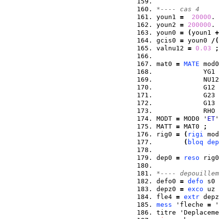
*---- cas 4
youn1 
=
20000
. 
youn2 
=
200000
. 
youn0 
=
(
youn1 
+
gcis0 
=
 youn0 
/
(
valnu12 
=
0.03
;
mat0 
=
MATE
 mod0
            YG1 
            NU12
            G12 
            G23 
            G13 
            RHO 
MODT 
=
 MOD0 '
ET
'
MATT 
=
 MAT0 
;
rig0 
=
(
rigi
 mod
(
bloq
dep
dep0 
=
reso
 rig0
*---- depouillem
defo0 
=
defo
 s0 
depz0 
=
exco
 uz 
fle4 
=
extr
 depz
mess
 'fleche 
=
 '
titre 'Deplaceme