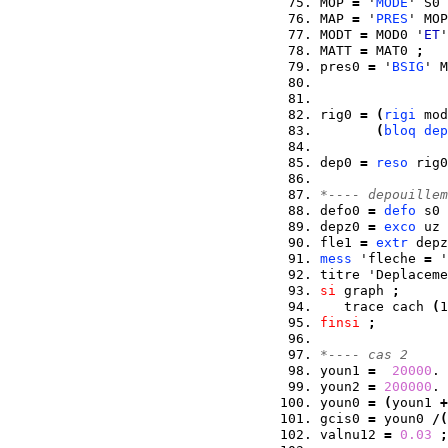
MOP 
=
 '
MODE
' S0 
MAP 
=
 '
PRES
' MOP
MODT 
=
 MOD0 '
ET
'
MATT 
=
 MAT0 
;
pres0 
=
 '
BSIG
' M
rig0 
=
(
rigi
 mod
(
bloq
dep
dep0 
=
reso
 rig0
*---- depouillem
defo0 
=
defo
 s0 
depz0 
=
exco
 uz 
fle1 
=
extr
 depz
mess
 'fleche 
=
 '
titre 'Deplaceme
si
 graph 
;
   trace cach 
(
1
finsi
;
*---- cas 2
youn1 
=
20000
. 
youn2 
=
200000
. 
youn0 
=
(
youn1 
+
gcis0 
=
 youn0 
/
(
valnu12 
=
0.03
;