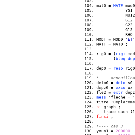
mat0 
=
MATE
 mod0
            YG1 
            NU12
            G12 
            G23 
            G13 
            RHO 
MODT 
=
 MOD0 '
ET
'
MATT 
=
 MAT0 
;
rig0 
=
(
rigi
 mod
(
bloq
dep
dep0 
=
reso
 rig0
*---- depouillem
defo0 
=
defo
 s0 
depz0 
=
exco
 uz 
fle2 
=
extr
 depz
mess
 'fleche 
=
 '
titre 'Deplaceme
si
 graph 
;
   trace cach 
(
1
finsi
;
*---- cas 3
youn1 
=
200000
. 