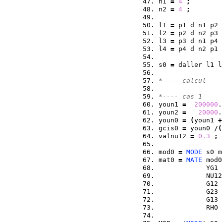
n1 
=
4
;
n2 
=
4
;
l1 
=
 p1 d n1 p2 
l2 
=
 p2 d n2 p3 
l3 
=
 p3 d n1 p4 
l4 
=
 p4 d n2 p1 
s0 
=
 daller l1 l
*---- calcul
*---- cas 1
youn1 
=
200000
.
youn2 
=
20000
.
youn0 
=
(
youn1 
+
gcis0 
=
 youn0 
/
(
valnu12 
=
0.3
;
mod0 
=
MODE
 s0 m
mat0 
=
MATE
 mod0
            YG1 
            NU12
            G12 
            G23 
            G13 
            RHO 