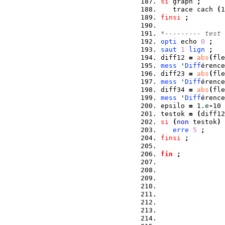
si
 graph 
;
   trace cach 
(
1
finsi
;
*--------- test 
opti
 echo 
0
;
saut
1
lign
;
diff12 
=
abs
(
fle
mess
 '
Diff
érence
diff23 
=
abs
(
fle
mess
 '
Diff
érence
diff34 
=
abs
(
fle
mess
 '
Diff
érence
epsilo 
=
 1.
e
-
10 
testok 
=
(
diff12
si
(
non
 testok
)
erre
5
;
finsi
;
fin
;