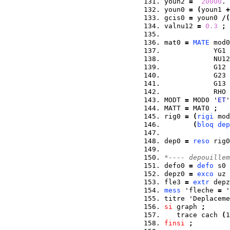
youn2 
=
20000
. 
youn0 
=
(
youn1 
+
gcis0 
=
 youn0 
/
(
valnu12 
=
0.3
;
mat0 
=
MATE
 mod0
            YG1 
            NU12
            G12 
            G23 
            G13 
            RHO 
MODT 
=
 MOD0 '
ET
'
MATT 
=
 MAT0 
;
rig0 
=
(
rigi
 mod
(
bloq
dep
dep0 
=
reso
 rig0
*---- depouillem
defo0 
=
defo
 s0 
depz0 
=
exco
 uz 
fle3 
=
extr
 depz
mess
 'fleche 
=
 '
titre 'Deplaceme
si
 graph 
;
   trace cach 
(
1
finsi
;