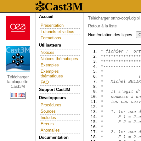
Accueil
Télécharger ortho-coq4.dgibi
Présentation
Retour à la liste
Tutoriels et vidéos
Numérotation des lignes :
Formations
Utilisateurs
* fichier :  ort
Notices
****************
Notices thématiques
****************
Exemples
*---------------
Exemples
*
thématiques
*              T
Télécharger
*   Michel BULIK
la plaquette
FAQ
Cast3M
*
Support Cast3M
*   Il s'agit d'
*   soumise à un
Développeurs
*   les cas suiv
Procédures
*
Sources
*   1. 1er axe d
*      E_1 = 2.e
Includes
*      E_2 = 2.e
Erreurs
*
Anomalies
*   2. 1er axe d
*      E_1 = 2.e
Documentation